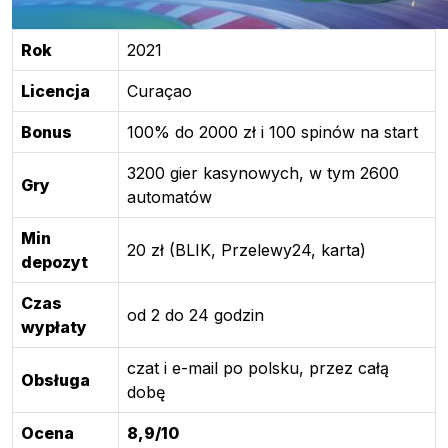
Rok
2021
Licencja
Curaçao
Bonus
100% do 2000 zł i 100 spinów na start
3200 gier kasynowych, w tym 2600
Gry
automatów
Min
20 zł (BLIK, Przelewy24, karta)
depozyt
Czas
od 2 do 24 godzin
wypłaty
czat i e-mail po polsku, przez całą
Obsługa
dobę
Ocena
8,9/10