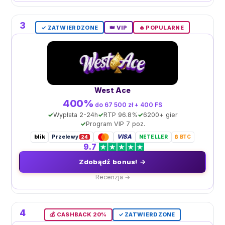
3
✓ ZATWIERDZONE
👑 VIP
🔥 POPULARNE
West Ace
400%
do 67 500 zł + 400 FS
Wypłata 2-24h
RTP 96.8%
6200+ gier
Program VIP 7 poz.
blik
VISA
Przelewy
NETELLER
₿ BTC
24
9.7
Zdobądź bonus! →
Recenzja →
4
💰 CASHBACK 20%
✓ ZATWIERDZONE