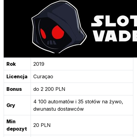
Rok
2019
Licencja
Curaçao
Bonus
do 2 200 PLN
4 100 automatów i 35 stołów na żywo,
Gry
dwunastu dostawców
Min
20 PLN
depozyt