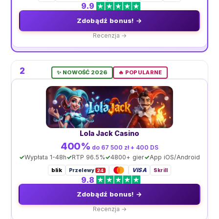
9.9
Zdobądź bonus! →
Recenzja →
2
✨ NOWOŚĆ 2026
🔥 POPULARNE
Lola Jack Casino
400%
do 67 500 zł + 400 DS
Wypłata 1-48h
RTP 96.5%
4800+ gier
App iOS/Android
blik
VISA
Przelewy
Skrill
24
9.8
Zdobądź bonus! →
Recenzja →