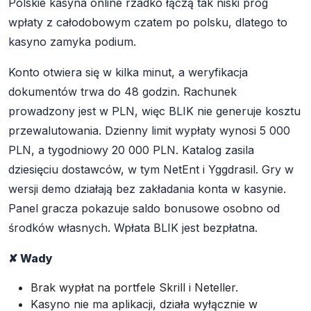
Polskie kasyna online rzadko łączą tak niski próg
wpłaty z całodobowym czatem po polsku, dlatego to
kasyno zamyka podium.
Konto otwiera się w kilka minut, a weryfikacja
dokumentów trwa do 48 godzin. Rachunek
prowadzony jest w PLN, więc BLIK nie generuje kosztu
przewalutowania. Dzienny limit wypłaty wynosi 5 000
PLN, a tygodniowy 20 000 PLN. Katalog zasila
dziesięciu dostawców, w tym NetEnt i Yggdrasil. Gry w
wersji demo działają bez zakładania konta w kasynie.
Panel gracza pokazuje saldo bonusowe osobno od
środków własnych. Wpłata BLIK jest bezpłatna.
✘ Wady
Brak wypłat na portfele Skrill i Neteller.
Kasyno nie ma aplikacji, działa wyłącznie w