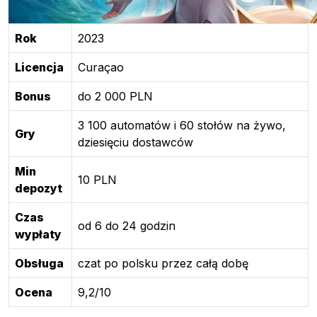
Rok
2023
Licencja
Curaçao
Bonus
do 2 000 PLN
3 100 automatów i 60 stołów na żywo,
Gry
dziesięciu dostawców
Min
10 PLN
depozyt
Czas
od 6 do 24 godzin
wypłaty
Obsługa
czat po polsku przez całą dobę
Ocena
9,2/10