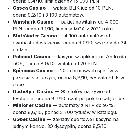
ocena 9,4/10, limit dzienny 15 000 PLN.
Casea Casino
— wpłata BLIK już od 10 PLN,
ocena 9,2/10 i 3 100 automatów.
Winshark Casino
— pakiet powitalny do 4 000
PLN, ocena 9,1/10, licencja MGA z 2021 roku.
SlotsVader Casino
— 4 100 automatów od
dwunastu dostawców, ocena 9,0/10, wypłata do 24
godzin.
Robocat Casino
— kasyno w aplikacji na Androida
i iOS, ocena 8,9/10, wpłata od 20 PLN.
Spinboss Casino
— 200 darmowych spinów w
pakiecie startowym, ocena 8,8/10, wypłata BLIK w
dobę.
DudeSpin Casino
— 90 stołów na żywo od
Evolution, ocena 8,7/10, czat po polsku całą dobę.
Millioner Casino
— automaty z RTP do 97%,
ocena 8,6/10, ponad 2 700 tytułów w katalogu.
GGbet Casino
— zakłady sportowe i kasyno na
jednym koncie, 30 dyscyplin, ocena 8,5/10.