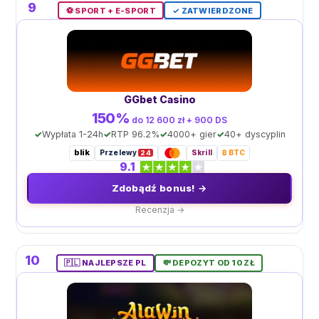
9
⚽️ SPORT + E-SPORT
✓ ZATWIERDZONE
GGbet Casino
150%
do 12 600 zł + 900 DS
Wypłata 1-24h
RTP 96.2%
4000+ gier
40+ dyscyplin
blik
Przelewy
Skrill
₿ BTC
24
9.1
Zdobądź bonus! →
Recenzja →
10
🇵🇱 NAJLEPSZE PL
💸 DEPOZYT OD 10 ZŁ