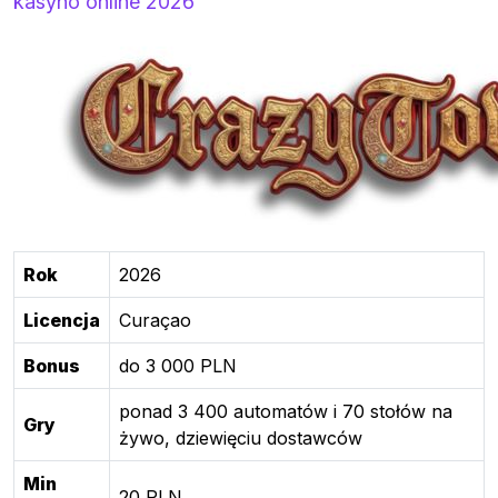
kasyno online 2026
Rok
2026
Licencja
Curaçao
Bonus
do 3 000 PLN
ponad 3 400 automatów i 70 stołów na
Gry
żywo, dziewięciu dostawców
Min
20 PLN