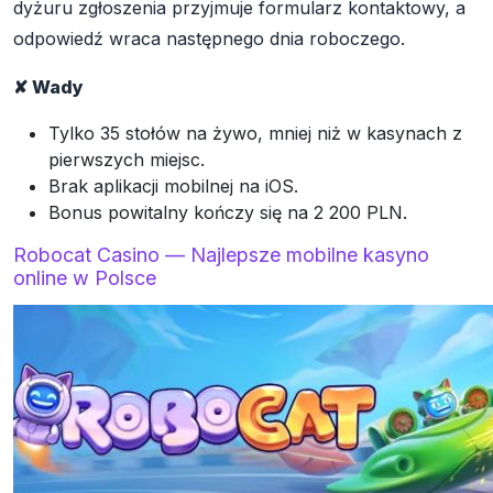
dyżuru zgłoszenia przyjmuje formularz kontaktowy, a
odpowiedź wraca następnego dnia roboczego.
✘ Wady
Tylko 35 stołów na żywo, mniej niż w kasynach z
pierwszych miejsc.
Brak aplikacji mobilnej na iOS.
Bonus powitalny kończy się na 2 200 PLN.
Robocat Casino — Najlepsze mobilne kasyno
online w Polsce