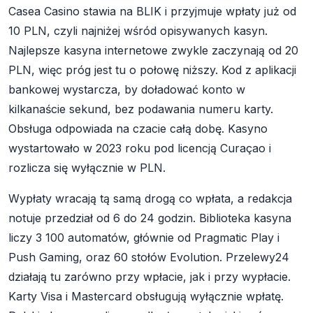
Casea Casino stawia na BLIK i przyjmuje wpłaty już od
10 PLN, czyli najniżej wśród opisywanych kasyn.
Najlepsze kasyna internetowe zwykle zaczynają od 20
PLN, więc próg jest tu o połowę niższy. Kod z aplikacji
bankowej wystarcza, by doładować konto w
kilkanaście sekund, bez podawania numeru karty.
Obsługa odpowiada na czacie całą dobę. Kasyno
wystartowało w 2023 roku pod licencją Curaçao i
rozlicza się wyłącznie w PLN.
Wypłaty wracają tą samą drogą co wpłata, a redakcja
notuje przedział od 6 do 24 godzin. Biblioteka kasyna
liczy 3 100 automatów, głównie od Pragmatic Play i
Push Gaming, oraz 60 stołów Evolution. Przelewy24
działają tu zarówno przy wpłacie, jak i przy wypłacie.
Karty Visa i Mastercard obsługują wyłącznie wpłatę.