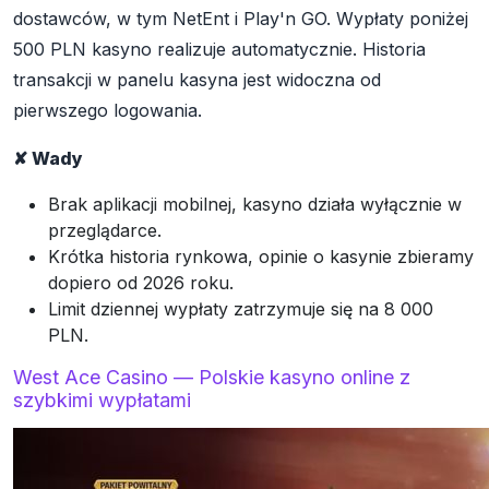
dostawców, w tym NetEnt i Play'n GO. Wypłaty poniżej
500 PLN kasyno realizuje automatycznie. Historia
transakcji w panelu kasyna jest widoczna od
pierwszego logowania.
✘ Wady
Brak aplikacji mobilnej, kasyno działa wyłącznie w
przeglądarce.
Krótka historia rynkowa, opinie o kasynie zbieramy
dopiero od 2026 roku.
Limit dziennej wypłaty zatrzymuje się na 8 000
PLN.
West Ace Casino — Polskie kasyno online z
szybkimi wypłatami