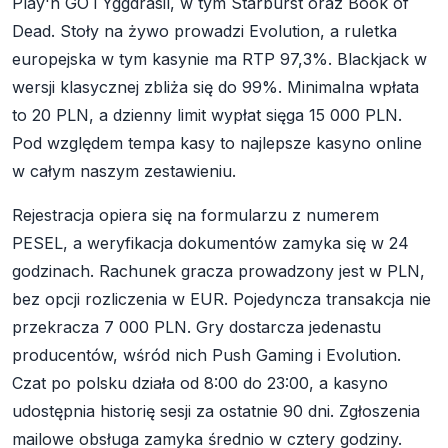
Play'n GO i Yggdrasil, w tym Starburst oraz Book of
Dead. Stoły na żywo prowadzi Evolution, a ruletka
europejska w tym kasynie ma RTP 97,3%. Blackjack w
wersji klasycznej zbliża się do 99%. Minimalna wpłata
to 20 PLN, a dzienny limit wypłat sięga 15 000 PLN.
Pod względem tempa kasy to najlepsze kasyno online
w całym naszym zestawieniu.
Rejestracja opiera się na formularzu z numerem
PESEL, a weryfikacja dokumentów zamyka się w 24
godzinach. Rachunek gracza prowadzony jest w PLN,
bez opcji rozliczenia w EUR. Pojedyncza transakcja nie
przekracza 7 000 PLN. Gry dostarcza jedenastu
producentów, wśród nich Push Gaming i Evolution.
Czat po polsku działa od 8:00 do 23:00, a kasyno
udostępnia historię sesji za ostatnie 90 dni. Zgłoszenia
mailowe obsługa zamyka średnio w cztery godziny.