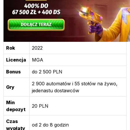
Rok
2022
Licencja
MGA
Bonus
do 2 500 PLN
2 900 automatów i 55 stołów na żywo,
Gry
jedenastu dostawców
Min
20 PLN
depozyt
Czas
od 2 do 8 godzin
wypłaty