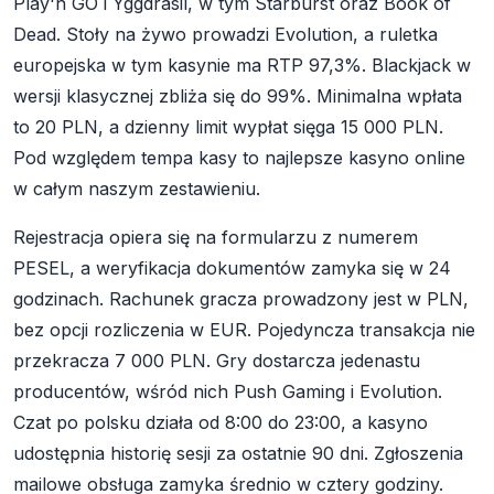
Play'n GO i Yggdrasil, w tym Starburst oraz Book of
Dead. Stoły na żywo prowadzi Evolution, a ruletka
europejska w tym kasynie ma RTP 97,3%. Blackjack w
wersji klasycznej zbliża się do 99%. Minimalna wpłata
to 20 PLN, a dzienny limit wypłat sięga 15 000 PLN.
Pod względem tempa kasy to najlepsze kasyno online
w całym naszym zestawieniu.
Rejestracja opiera się na formularzu z numerem
PESEL, a weryfikacja dokumentów zamyka się w 24
godzinach. Rachunek gracza prowadzony jest w PLN,
bez opcji rozliczenia w EUR. Pojedyncza transakcja nie
przekracza 7 000 PLN. Gry dostarcza jedenastu
producentów, wśród nich Push Gaming i Evolution.
Czat po polsku działa od 8:00 do 23:00, a kasyno
udostępnia historię sesji za ostatnie 90 dni. Zgłoszenia
mailowe obsługa zamyka średnio w cztery godziny.