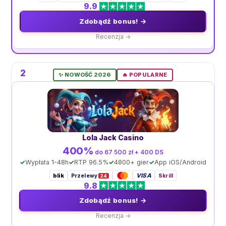
9.9
Zdobądź bonus! →
Recenzja →
2
✨ NOWOŚĆ 2026
🔥 POPULARNE
Lola Jack Casino
400%
do 67 500 zł + 400 DS
Wypłata 1-48h
RTP 96.5%
4800+ gier
App iOS/Android
blik
VISA
Przelewy
Skrill
24
9.8
Zdobądź bonus! →
Recenzja →