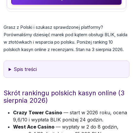
Grasz z Polski i szukasz sprawdzonej platformy?
Porównaliśmy dziesięć marek pod kątem obsługi BLIK, salda
w złotówkach i wsparcia po polsku. Poniżej ranking 10
polskich kasyn online z recenzjami. Stan na 3 sierpnia 2026.
Spis treści
Skrót rankingu polskich kasyn online (3
sierpnia 2026)
Crazy Tower Casino
— start w 2026 roku, ocena
9,6/10 i wypłata BLIK poniżej 24 godzin.
West Ace Casino
— wypłaty w 2 do 8 godzin,