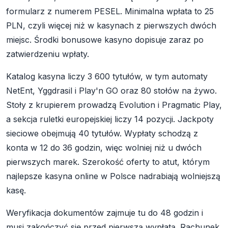
formularz z numerem PESEL. Minimalna wpłata to 25
PLN, czyli więcej niż w kasynach z pierwszych dwóch
miejsc. Środki bonusowe kasyno dopisuje zaraz po
zatwierdzeniu wpłaty.
Katalog kasyna liczy 3 600 tytułów, w tym automaty
NetEnt, Yggdrasil i Play'n GO oraz 80 stołów na żywo.
Stoły z krupierem prowadzą Evolution i Pragmatic Play,
a sekcja ruletki europejskiej liczy 14 pozycji. Jackpoty
sieciowe obejmują 40 tytułów. Wypłaty schodzą z
konta w 12 do 36 godzin, więc wolniej niż u dwóch
pierwszych marek. Szerokość oferty to atut, którym
najlepsze kasyna online w Polsce nadrabiają wolniejszą
kasę.
Weryfikacja dokumentów zajmuje tu do 48 godzin i
musi zakończyć się przed pierwszą wypłatą. Rachunek