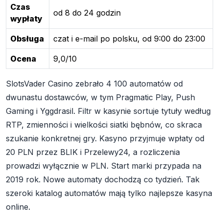
Czas
od 8 do 24 godzin
wypłaty
Obsługa
czat i e-mail po polsku, od 9:00 do 23:00
Ocena
9,0/10
SlotsVader Casino zebrało 4 100 automatów od
dwunastu dostawców, w tym Pragmatic Play, Push
Gaming i Yggdrasil. Filtr w kasynie sortuje tytuły według
RTP, zmienności i wielkości siatki bębnów, co skraca
szukanie konkretnej gry. Kasyno przyjmuje wpłaty od
20 PLN przez BLIK i Przelewy24, a rozliczenia
prowadzi wyłącznie w PLN. Start marki przypada na
2019 rok. Nowe automaty dochodzą co tydzień. Tak
szeroki katalog automatów mają tylko najlepsze kasyna
online.