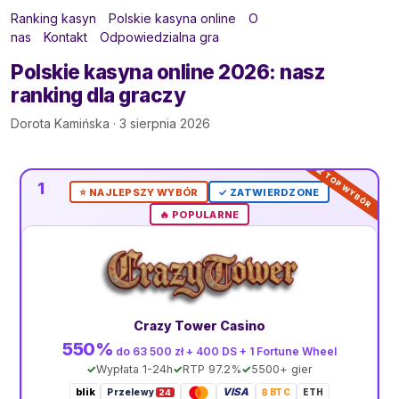
Ranking kasyn
Polskie kasyna online
O
nas
Kontakt
Odpowiedzialna gra
Polskie kasyna online 2026: nasz
ranking dla graczy
Dorota Kamińska · 3 sierpnia 2026
1
⭐️ NAJLEPSZY WYBÓR
✓ ZATWIERDZONE
🔥 POPULARNE
Crazy Tower Casino
550%
do 63 500 zł + 400 DS + 1 Fortune Wheel
Wypłata 1-24h
RTP 97.2%
5500+ gier
blik
VISA
Przelewy
₿ BTC
ETH
24