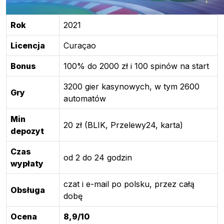
Rok
2021
Licencja
Curaçao
Bonus
100% do 2000 zł i 100 spinów na start
3200 gier kasynowych, w tym 2600
Gry
automatów
Min
20 zł (BLIK, Przelewy24, karta)
depozyt
Czas
od 2 do 24 godzin
wypłaty
czat i e-mail po polsku, przez całą
Obsługa
dobę
Ocena
8,9/10