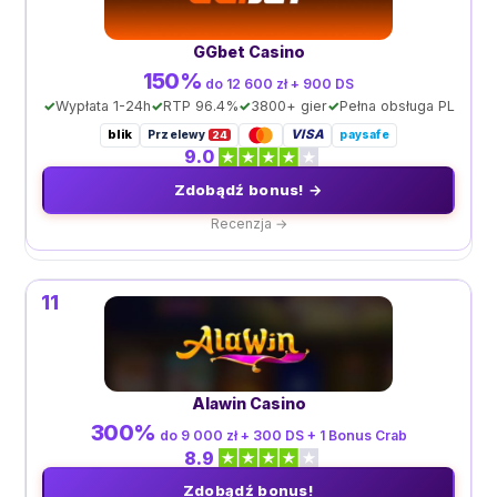
GGbet Casino
150%
do 12 600 zł + 900 DS
Wypłata 1-24h
RTP 96.4%
3800+ gier
Pełna obsługa PL
blik
VISA
Przelewy
paysafe
24
9.0
Zdobądź bonus! →
Recenzja →
11
Alawin Casino
300%
do 9 000 zł + 300 DS + 1 Bonus Crab
8.9
Zdobądź bonus!