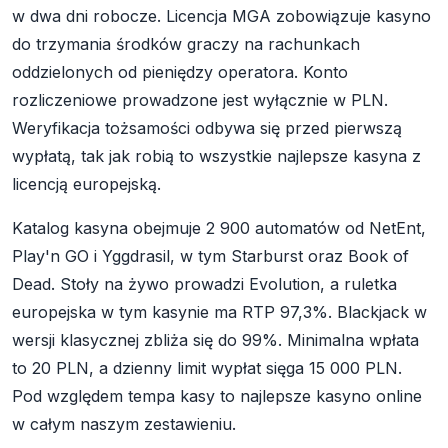
w dwa dni robocze. Licencja MGA zobowiązuje kasyno
do trzymania środków graczy na rachunkach
oddzielonych od pieniędzy operatora. Konto
rozliczeniowe prowadzone jest wyłącznie w PLN.
Weryfikacja tożsamości odbywa się przed pierwszą
wypłatą, tak jak robią to wszystkie najlepsze kasyna z
licencją europejską.
Katalog kasyna obejmuje 2 900 automatów od NetEnt,
Play'n GO i Yggdrasil, w tym Starburst oraz Book of
Dead. Stoły na żywo prowadzi Evolution, a ruletka
europejska w tym kasynie ma RTP 97,3%. Blackjack w
wersji klasycznej zbliża się do 99%. Minimalna wpłata
to 20 PLN, a dzienny limit wypłat sięga 15 000 PLN.
Pod względem tempa kasy to najlepsze kasyno online
w całym naszym zestawieniu.