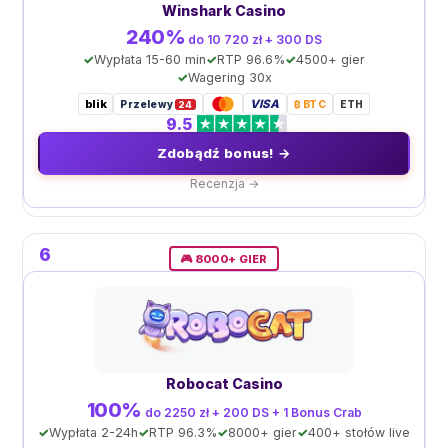
Winshark Casino
240%
do 10 720 zł + 300 DS
Wypłata 15-60 min
RTP 96.6%
4500+ gier
Wagering 30x
blik
VISA
Przelewy
₿ BTC
ETH
24
9.5
Zdobądź bonus! →
Recenzja →
6
🎮 8000+ GIER
Robocat Casino
100%
do 2250 zł + 200 DS + 1 Bonus Crab
Wypłata 2-24h
RTP 96.3%
8000+ gier
400+ stołów live