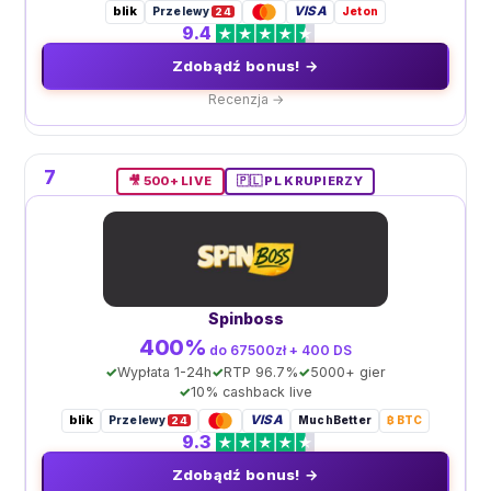
blik
VISA
Przelewy
Jeton
24
9.4
Zdobądź bonus! →
Recenzja →
7
🎥 500+ LIVE
🇵🇱 PL KRUPIERZY
Spinboss
400%
do 67500zł + 400 DS
Wypłata 1-24h
RTP 96.7%
5000+ gier
10% cashback live
blik
VISA
Przelewy
MuchBetter
₿ BTC
24
9.3
Zdobądź bonus! →