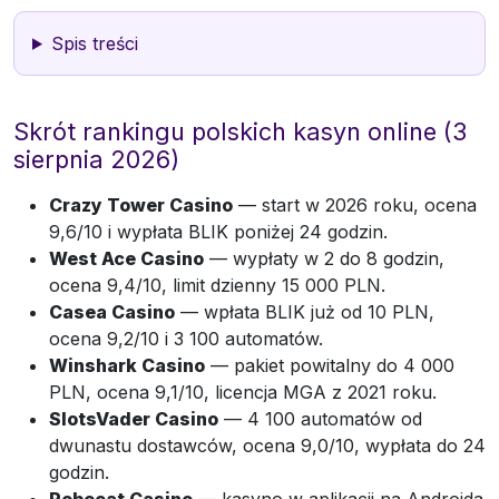
Spis treści
Skrót rankingu polskich kasyn online (3
sierpnia 2026)
Crazy Tower Casino
— start w 2026 roku, ocena
9,6/10 i wypłata BLIK poniżej 24 godzin.
West Ace Casino
— wypłaty w 2 do 8 godzin,
ocena 9,4/10, limit dzienny 15 000 PLN.
Casea Casino
— wpłata BLIK już od 10 PLN,
ocena 9,2/10 i 3 100 automatów.
Winshark Casino
— pakiet powitalny do 4 000
PLN, ocena 9,1/10, licencja MGA z 2021 roku.
SlotsVader Casino
— 4 100 automatów od
dwunastu dostawców, ocena 9,0/10, wypłata do 24
godzin.