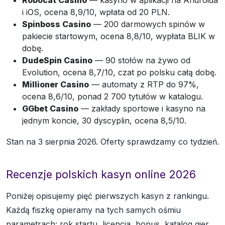
Robocat Casino
— kasyno w aplikacji na Androida
i iOS, ocena 8,9/10, wpłata od 20 PLN.
Spinboss Casino
— 200 darmowych spinów w
pakiecie startowym, ocena 8,8/10, wypłata BLIK w
dobę.
DudeSpin Casino
— 90 stołów na żywo od
Evolution, ocena 8,7/10, czat po polsku całą dobę.
Millioner Casino
— automaty z RTP do 97%,
ocena 8,6/10, ponad 2 700 tytułów w katalogu.
GGbet Casino
— zakłady sportowe i kasyno na
jednym koncie, 30 dyscyplin, ocena 8,5/10.
Stan na 3 sierpnia 2026. Oferty sprawdzamy co tydzień.
Recenzje polskich kasyn online 2026
Poniżej opisujemy pięć pierwszych kasyn z rankingu.
Każdą fiszkę opieramy na tych samych ośmiu
parametrach: rok startu, licencja, bonus, katalog gier,