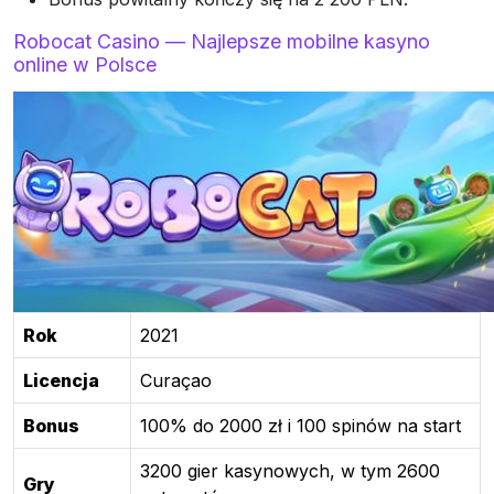
Robocat Casino — Najlepsze mobilne kasyno
online w Polsce
Rok
2021
Licencja
Curaçao
Bonus
100% do 2000 zł i 100 spinów na start
3200 gier kasynowych, w tym 2600
Gry