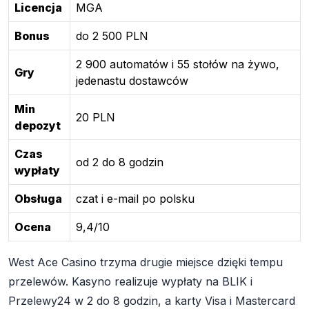
Licencja
MGA
Bonus
do 2 500 PLN
2 900 automatów i 55 stołów na żywo,
Gry
jedenastu dostawców
Min
20 PLN
depozyt
Czas
od 2 do 8 godzin
wypłaty
Obsługa
czat i e-mail po polsku
Ocena
9,4/10
West Ace Casino trzyma drugie miejsce dzięki tempu
przelewów. Kasyno realizuje wypłaty na BLIK i
Przelewy24 w 2 do 8 godzin, a karty Visa i Mastercard