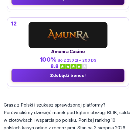
12
Amunra Casino
100%
do 2 250 zł + 200 DS
8.8
Zdobądź bonus!
Grasz z Polski i szukasz sprawdzonej platformy?
Porównaliśmy dziesięć marek pod kątem obsługi BLIK, salda
w złotówkach i wsparcia po polsku. Poniżej ranking 10
polskich kasyn online z recenzjami. Stan na 3 sierpnia 2026.