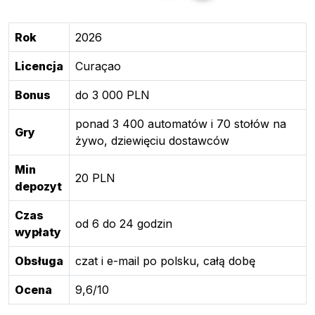
Rok
2026
Licencja
Curaçao
Bonus
do 3 000 PLN
ponad 3 400 automatów i 70 stołów na
Gry
żywo, dziewięciu dostawców
Min
20 PLN
depozyt
Czas
od 6 do 24 godzin
wypłaty
Obsługa
czat i e-mail po polsku, całą dobę
Ocena
9,6/10