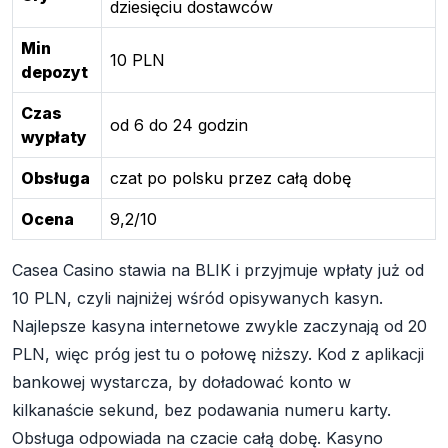
dziesięciu dostawców
Min
10 PLN
depozyt
Czas
od 6 do 24 godzin
wypłaty
Obsługa
czat po polsku przez całą dobę
Ocena
9,2/10
Casea Casino stawia na BLIK i przyjmuje wpłaty już od
10 PLN, czyli najniżej wśród opisywanych kasyn.
Najlepsze kasyna internetowe zwykle zaczynają od 20
PLN, więc próg jest tu o połowę niższy. Kod z aplikacji
bankowej wystarcza, by doładować konto w
kilkanaście sekund, bez podawania numeru karty.
Obsługa odpowiada na czacie całą dobę. Kasyno