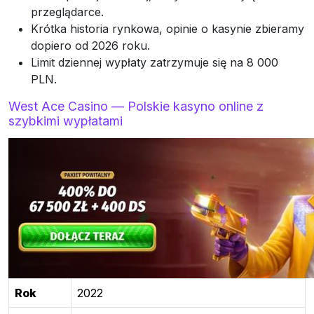
przeglądarce.
Krótka historia rynkowa, opinie o kasynie zbieramy
dopiero od 2026 roku.
Limit dziennej wypłaty zatrzymuje się na 8 000
PLN.
West Ace Casino — Polskie kasyno online z
szybkimi wypłatami
Rok
2022