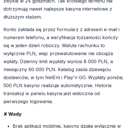
zwykle w 24 godzinach. Tak krótkiego terminu nie
dotrzymują nawet najlepsze kasyna internetowe z
dłuższym stażem.
Konto zakłada się przez formularz z adresem e-mail i
numerem telefonu, a weryfikacja tożsamości kończy
się w jeden dzień roboczy. Waluta rachunku to
wyłącznie PLN, więc przewalutowanie nie obciąża
wpłaty. Dzienny limit wypłaty wynosi 8 000 PLN, a
miesięczny 60 000 PLN. Katalog zasila dziewięciu
dostawców, w tym NetEnt i Play'n GO. Wypłaty poniżej
500 PLN kasyno realizuje automatycznie. Historia
transakcji w panelu kasyna jest widoczna od
pierwszego logowania.
✘ Wady
Brak aplikacji mobilnej, kasyno działa wyłącznie w