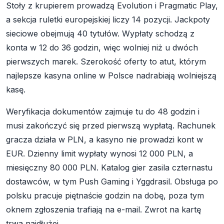
Stoły z krupierem prowadzą Evolution i Pragmatic Play,
a sekcja ruletki europejskiej liczy 14 pozycji. Jackpoty
sieciowe obejmują 40 tytułów. Wypłaty schodzą z
konta w 12 do 36 godzin, więc wolniej niż u dwóch
pierwszych marek. Szerokość oferty to atut, którym
najlepsze kasyna online w Polsce nadrabiają wolniejszą
kasę.
Weryfikacja dokumentów zajmuje tu do 48 godzin i
musi zakończyć się przed pierwszą wypłatą. Rachunek
gracza działa w PLN, a kasyno nie prowadzi kont w
EUR. Dzienny limit wypłaty wynosi 12 000 PLN, a
miesięczny 80 000 PLN. Katalog gier zasila czternastu
dostawców, w tym Push Gaming i Yggdrasil. Obsługa po
polsku pracuje piętnaście godzin na dobę, poza tym
oknem zgłoszenia trafiają na e-mail. Zwrot na kartę
trwa najdłużej.