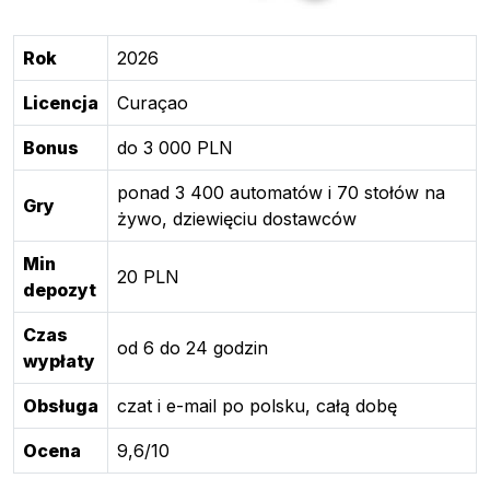
Rok
2026
Licencja
Curaçao
Bonus
do 3 000 PLN
ponad 3 400 automatów i 70 stołów na
Gry
żywo, dziewięciu dostawców
Min
20 PLN
depozyt
Czas
od 6 do 24 godzin
wypłaty
Obsługa
czat i e-mail po polsku, całą dobę
Ocena
9,6/10