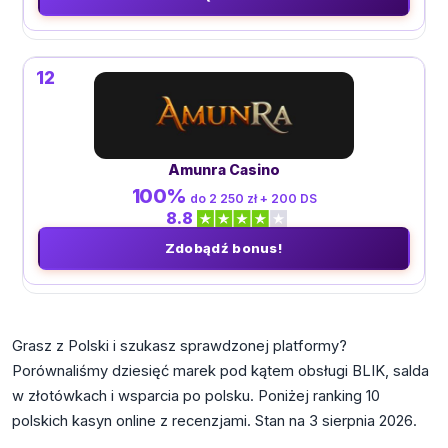
12
Amunra Casino
100%
do 2 250 zł + 200 DS
8.8
Zdobądź bonus!
Grasz z Polski i szukasz sprawdzonej platformy?
Porównaliśmy dziesięć marek pod kątem obsługi BLIK, salda
w złotówkach i wsparcia po polsku. Poniżej ranking 10
polskich kasyn online z recenzjami. Stan na 3 sierpnia 2026.