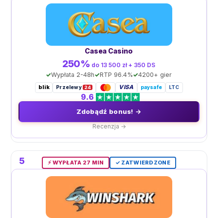
Casea Casino
250%
do 13 500 zł + 350 DS
Wypłata 2-48h
RTP 96.4%
4200+ gier
blik
VISA
Przelewy
paysafe
LTC
24
9.6
Zdobądź bonus! →
Recenzja →
5
⚡️ WYPŁATA 27 MIN
✓ ZATWIERDZONE