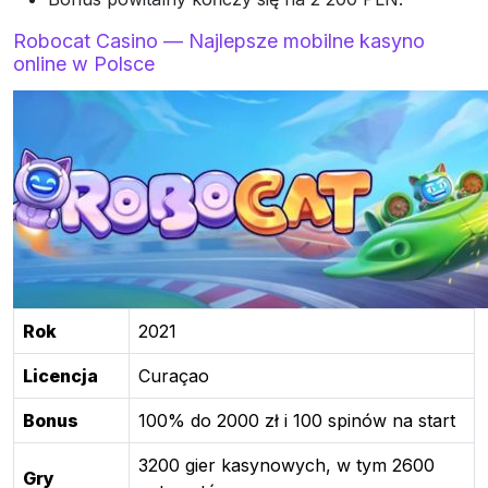
Robocat Casino — Najlepsze mobilne kasyno
online w Polsce
Rok
2021
Licencja
Curaçao
Bonus
100% do 2000 zł i 100 spinów na start
3200 gier kasynowych, w tym 2600
Gry