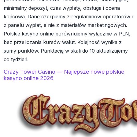
minimalny depozyt, czas wypłaty, obsługa i ocena
końcowa. Dane czerpiemy z regulaminów operatorów i
z panelu wypłat, a nie z materiałów marketingowych.
Polskie kasyna online porównujemy wyłącznie w PLN,
bez przeliczania kursów walut. Kolejność wynika z
sumy punktów. Punktację w skali do 10 aktualizujemy
co tydzień.
Crazy Tower Casino — Najlepsze nowe polskie
kasyno online 2026