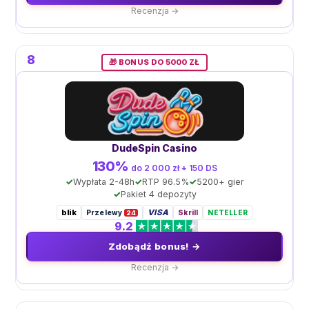
Recenzja →
8
🎁 BONUS DO 5000 ZŁ
DudeSpin Casino
130%
do 2 000 zł + 150 DS
Wypłata 2-48h
RTP 96.5%
5200+ gier
Pakiet 4 depozyty
blik
VISA
Przelewy
Skrill
NETELLER
24
9.2
Zdobądź bonus! →
Recenzja →