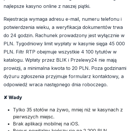
najlepsze kasyno online z naszej piątki.
Rejestracja wymaga adresu e-mail, numeru telefonu i
potwierdzenia wieku, a weryfikacja dokumentów trwa
do 24 godzin. Rachunek prowadzony jest wyłącznie w
PLN. Tygodniowy limit wypłaty w kasynie sięga 45 000
PLN. Filtr RTP obejmuje wszystkie 4 100 tytułów w
katalogu. Wpłaty przez BLIK i Przelewy24 nie mają
prowizji, a minimalna kwota to 20 PLN. Poza godzinami
dyżuru zgłoszenia przyjmuje formularz kontaktowy, a
odpowiedź wraca następnego dnia roboczego.
✘ Wady
Tylko 35 stołów na żywo, mniej niż w kasynach z
pierwszych miejsc.
Brak aplikacji mobilnej na iOS.
Bonus powitalny kończy się na 2 200 PLN.