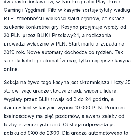
dwunastu dostawców, w tym Pragmatic Play, Push
Gaming i Yggdrasil. Filtr w kasynie sortuje tytuły według
RTP, zmienności i wielkości siatki bębnów, co skraca
szukanie konkretnej gry. Kasyno przyjmuje wpłaty od
20 PLN przez BLIK i Przelewy24, a rozliczenia
prowadzi wyłącznie w PLN. Start marki przypada na
2019 rok. Nowe automaty dochodzą co tydzień. Tak
szeroki katalog automatów mają tylko najlepsze kasyna
online.
Sekcja na żywo tego kasyna jest skromniejsza i liczy 35
stołów, więc gracze stołowi znajdą więcej u lidera.
Wypłaty przez BLIK trwają od 8 do 24 godzin, a
dzienny limit w kasynie wynosi 10 000 PLN. Program
lojalnościowy ma pięć poziomów, a awans zależy od
liczby rozegranych rund. Obsługa odpowiada po
polsku od 9:00 do 23:00. Dla gracza automatowego to