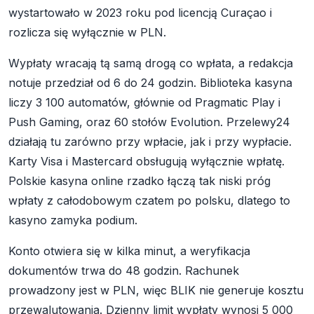
wystartowało w 2023 roku pod licencją Curaçao i
rozlicza się wyłącznie w PLN.
Wypłaty wracają tą samą drogą co wpłata, a redakcja
notuje przedział od 6 do 24 godzin. Biblioteka kasyna
liczy 3 100 automatów, głównie od Pragmatic Play i
Push Gaming, oraz 60 stołów Evolution. Przelewy24
działają tu zarówno przy wpłacie, jak i przy wypłacie.
Karty Visa i Mastercard obsługują wyłącznie wpłatę.
Polskie kasyna online rzadko łączą tak niski próg
wpłaty z całodobowym czatem po polsku, dlatego to
kasyno zamyka podium.
Konto otwiera się w kilka minut, a weryfikacja
dokumentów trwa do 48 godzin. Rachunek
prowadzony jest w PLN, więc BLIK nie generuje kosztu
przewalutowania. Dzienny limit wypłaty wynosi 5 000