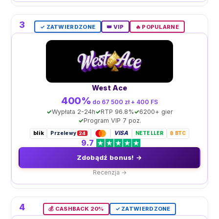
3
✓ ZATWIERDZONE
👑 VIP
🔥 POPULARNE
West Ace
400%
do 67 500 zł + 400 FS
Wypłata 2-24h
RTP 96.8%
6200+ gier
Program VIP 7 poz.
blik
VISA
Przelewy
NETELLER
₿ BTC
24
9.7
Zdobądź bonus! →
Recenzja →
4
💰 CASHBACK 20%
✓ ZATWIERDZONE