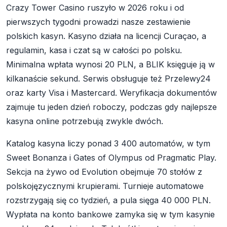
Crazy Tower Casino ruszyło w 2026 roku i od
pierwszych tygodni prowadzi nasze zestawienie
polskich kasyn. Kasyno działa na licencji Curaçao, a
regulamin, kasa i czat są w całości po polsku.
Minimalna wpłata wynosi 20 PLN, a BLIK księguje ją w
kilkanaście sekund. Serwis obsługuje też Przelewy24
oraz karty Visa i Mastercard. Weryfikacja dokumentów
zajmuje tu jeden dzień roboczy, podczas gdy najlepsze
kasyna online potrzebują zwykle dwóch.
Katalog kasyna liczy ponad 3 400 automatów, w tym
Sweet Bonanza i Gates of Olympus od Pragmatic Play.
Sekcja na żywo od Evolution obejmuje 70 stołów z
polskojęzycznymi krupierami. Turnieje automatowe
rozstrzygają się co tydzień, a pula sięga 40 000 PLN.
Wypłata na konto bankowe zamyka się w tym kasynie