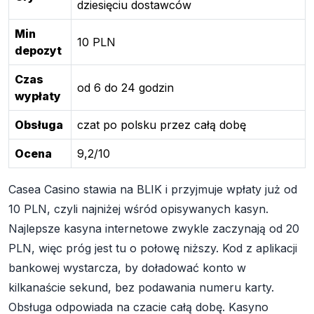
dziesięciu dostawców
Min
10 PLN
depozyt
Czas
od 6 do 24 godzin
wypłaty
Obsługa
czat po polsku przez całą dobę
Ocena
9,2/10
Casea Casino stawia na BLIK i przyjmuje wpłaty już od
10 PLN, czyli najniżej wśród opisywanych kasyn.
Najlepsze kasyna internetowe zwykle zaczynają od 20
PLN, więc próg jest tu o połowę niższy. Kod z aplikacji
bankowej wystarcza, by doładować konto w
kilkanaście sekund, bez podawania numeru karty.
Obsługa odpowiada na czacie całą dobę. Kasyno