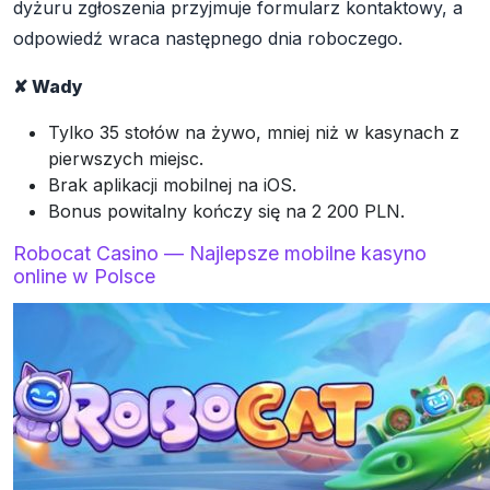
dyżuru zgłoszenia przyjmuje formularz kontaktowy, a
odpowiedź wraca następnego dnia roboczego.
✘ Wady
Tylko 35 stołów na żywo, mniej niż w kasynach z
pierwszych miejsc.
Brak aplikacji mobilnej na iOS.
Bonus powitalny kończy się na 2 200 PLN.
Robocat Casino — Najlepsze mobilne kasyno
online w Polsce