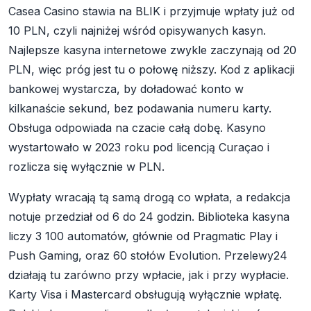
Casea Casino stawia na BLIK i przyjmuje wpłaty już od
10 PLN, czyli najniżej wśród opisywanych kasyn.
Najlepsze kasyna internetowe zwykle zaczynają od 20
PLN, więc próg jest tu o połowę niższy. Kod z aplikacji
bankowej wystarcza, by doładować konto w
kilkanaście sekund, bez podawania numeru karty.
Obsługa odpowiada na czacie całą dobę. Kasyno
wystartowało w 2023 roku pod licencją Curaçao i
rozlicza się wyłącznie w PLN.
Wypłaty wracają tą samą drogą co wpłata, a redakcja
notuje przedział od 6 do 24 godzin. Biblioteka kasyna
liczy 3 100 automatów, głównie od Pragmatic Play i
Push Gaming, oraz 60 stołów Evolution. Przelewy24
działają tu zarówno przy wpłacie, jak i przy wypłacie.
Karty Visa i Mastercard obsługują wyłącznie wpłatę.