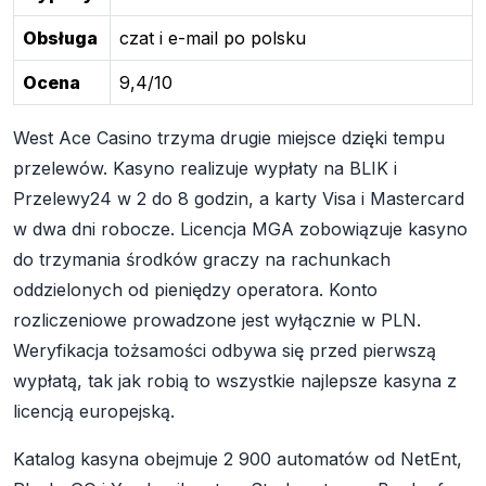
Obsługa
czat i e-mail po polsku
Ocena
9,4/10
West Ace Casino trzyma drugie miejsce dzięki tempu
przelewów. Kasyno realizuje wypłaty na BLIK i
Przelewy24 w 2 do 8 godzin, a karty Visa i Mastercard
w dwa dni robocze. Licencja MGA zobowiązuje kasyno
do trzymania środków graczy na rachunkach
oddzielonych od pieniędzy operatora. Konto
rozliczeniowe prowadzone jest wyłącznie w PLN.
Weryfikacja tożsamości odbywa się przed pierwszą
wypłatą, tak jak robią to wszystkie najlepsze kasyna z
licencją europejską.
Katalog kasyna obejmuje 2 900 automatów od NetEnt,