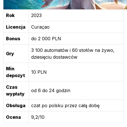
Rok
2023
Licencja
Curaçao
Bonus
do 2 000 PLN
3 100 automatów i 60 stołów na żywo,
Gry
dziesięciu dostawców
Min
10 PLN
depozyt
Czas
od 6 do 24 godzin
wypłaty
Obsługa
czat po polsku przez całą dobę
Ocena
9,2/10