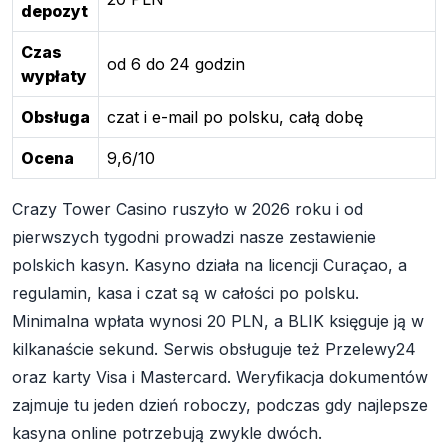
depozyt
Czas
od 6 do 24 godzin
wypłaty
Obsługa
czat i e-mail po polsku, całą dobę
Ocena
9,6/10
Crazy Tower Casino ruszyło w 2026 roku i od
pierwszych tygodni prowadzi nasze zestawienie
polskich kasyn. Kasyno działa na licencji Curaçao, a
regulamin, kasa i czat są w całości po polsku.
Minimalna wpłata wynosi 20 PLN, a BLIK księguje ją w
kilkanaście sekund. Serwis obsługuje też Przelewy24
oraz karty Visa i Mastercard. Weryfikacja dokumentów
zajmuje tu jeden dzień roboczy, podczas gdy najlepsze
kasyna online potrzebują zwykle dwóch.