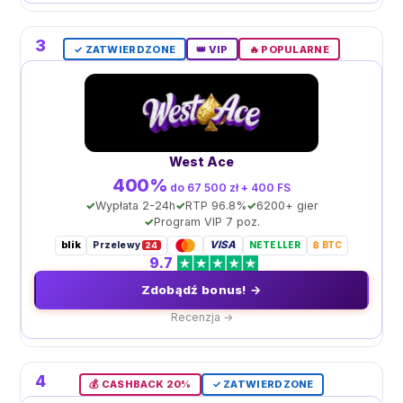
3
✓ ZATWIERDZONE
👑 VIP
🔥 POPULARNE
West Ace
400%
do 67 500 zł + 400 FS
Wypłata 2-24h
RTP 96.8%
6200+ gier
Program VIP 7 poz.
blik
VISA
Przelewy
NETELLER
₿ BTC
24
9.7
Zdobądź bonus! →
Recenzja →
4
💰 CASHBACK 20%
✓ ZATWIERDZONE