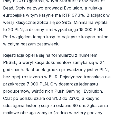
Play'n GO i Yggdrasil, w tym Starburst oraz Book of
Dead. Stoły na żywo prowadzi Evolution, a ruletka
europejska w tym kasynie ma RTP 97,3%. Blackjack w
wersji klasycznej zbliża się do 99%. Minimalna wpłata
to 20 PLN, a dzienny limit wypłat sięga 15 000 PLN.
Pod względem tempa kasy to najlepsze kasyno online
w całym naszym zestawieniu.
Rejestracja opiera się na formularzu z numerem
PESEL, a weryfikacja dokumentów zamyka się w 24
godzinach. Rachunek gracza prowadzony jest w PLN,
bez opcji rozliczenia w EUR. Pojedyncza transakcja nie
przekracza 7 000 PLN. Gry dostarcza jedenastu
producentów, wśród nich Push Gaming i Evolution.
Czat po polsku działa od 8:00 do 23:00, a kasyno
udostępnia historię sesji za ostatnie 90 dni. Zgłoszenia
mailowe obsługa zamyka średnio w cztery godziny.