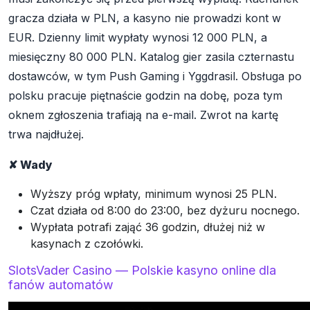
gracza działa w PLN, a kasyno nie prowadzi kont w
EUR. Dzienny limit wypłaty wynosi 12 000 PLN, a
miesięczny 80 000 PLN. Katalog gier zasila czternastu
dostawców, w tym Push Gaming i Yggdrasil. Obsługa po
polsku pracuje piętnaście godzin na dobę, poza tym
oknem zgłoszenia trafiają na e-mail. Zwrot na kartę
trwa najdłużej.
✘ Wady
Wyższy próg wpłaty, minimum wynosi 25 PLN.
Czat działa od 8:00 do 23:00, bez dyżuru nocnego.
Wypłata potrafi zająć 36 godzin, dłużej niż w
kasynach z czołówki.
SlotsVader Casino — Polskie kasyno online dla
fanów automatów