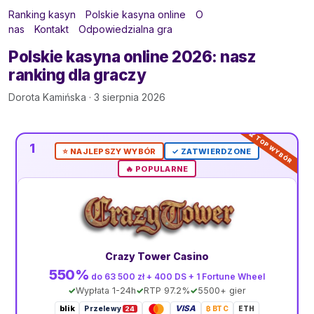
Ranking kasyn
Polskie kasyna online
O
nas
Kontakt
Odpowiedzialna gra
Polskie kasyna online 2026: nasz
ranking dla graczy
Dorota Kamińska · 3 sierpnia 2026
1
⭐️ NAJLEPSZY WYBÓR
✓ ZATWIERDZONE
🔥 POPULARNE
Crazy Tower Casino
550%
do 63 500 zł + 400 DS + 1 Fortune Wheel
Wypłata 1-24h
RTP 97.2%
5500+ gier
blik
VISA
Przelewy
₿ BTC
ETH
24