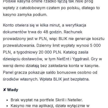
Polskie kasyna online rzadko łączą tak niski próg
wpłaty z całodobowym czatem po polsku, dlatego to
kasyno zamyka podium.
Konto otwiera się w kilka minut, a weryfikacja
dokumentów trwa do 48 godzin. Rachunek
prowadzony jest w PLN, więc BLIK nie generuje kosztu
przewalutowania. Dzienny limit wypłaty wynosi 5 000
PLN, a tygodniowy 20 000 PLN. Katalog zasila
dziesięciu dostawców, w tym NetEnt i Yggdrasil. Gry w
wersji demo działają bez zakładania konta w kasynie.
Panel gracza pokazuje saldo bonusowe osobno od
środków własnych. Wpłata BLIK jest bezpłatna.
✘ Wady
Brak wypłat na portfele Skrill i Neteller.
Kasyno nie ma aplikacji, działa wyłącznie w