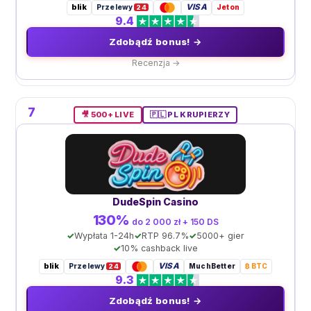
blik
VISA
Przelewy
Jeton
24
9.4
Zdobądź bonus! →
Recenzja →
7
🎥 500+ LIVE
🇵🇱 PL KRUPIERZY
DudeSpin Casino
130%
do 2 000 zł + 150 DS
Wypłata 1-24h
RTP 96.7%
5000+ gier
10% cashback live
blik
VISA
Przelewy
MuchBetter
₿ BTC
24
9.3
Zdobądź bonus! →