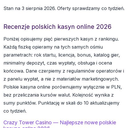
Stan na 3 sierpnia 2026. Oferty sprawdzamy co tydzień.
Recenzje polskich kasyn online 2026
Poniżej opisujemy pięć pierwszych kasyn z rankingu.
Każdą fiszkę opieramy na tych samych ośmiu
parametrach: rok startu, licencja, bonus, katalog gier,
minimalny depozyt, czas wypłaty, obsługa i ocena
końcowa. Dane czerpiemy z regulaminów operatorów i
z panelu wypłat, a nie z materiałów marketingowych.
Polskie kasyna online porównujemy wyłącznie w PLN,
bez przeliczania kursów walut. Kolejność wynika z
sumy punktów. Punktację w skali do 10 aktualizujemy
co tydzień.
Crazy Tower Casino — Najlepsze nowe polskie