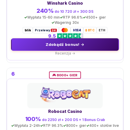
Winshark Casino
240%
do 10 720 zł + 300 DS
Wypłata 15-60 min
RTP 96.6%
4500+ gier
Wagering 30x
blik
VISA
Przelewy
₿ BTC
ETH
24
9.5
Zdobądź bonus! →
Recenzja →
6
🎮 8000+ GIER
Robocat Casino
100%
do 2250 zł + 200 DS + 1 Bonus Crab
Wypłata 2-24h
RTP 96.3%
8000+ gier
400+ stołów live