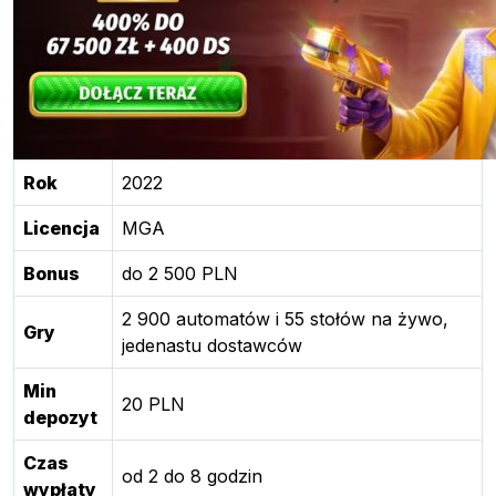
Rok
2022
Licencja
MGA
Bonus
do 2 500 PLN
2 900 automatów i 55 stołów na żywo,
Gry
jedenastu dostawców
Min
20 PLN
depozyt
Czas
od 2 do 8 godzin
wypłaty