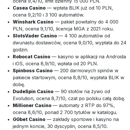
ocena 9,4/10, limit dzienny 15 000 PLN.
Casea Casino
— wpłata BLIK już od 10 PLN,
ocena 9,2/10 i 3 100 automatów.
Winshark Casino
— pakiet powitalny do 4 000
PLN, ocena 9,1/10, licencja MGA z 2021 roku.
SlotsVader Casino
— 4 100 automatów od
dwunastu dostawców, ocena 9,0/10, wypłata do 24
godzin.
Robocat Casino
— kasyno w aplikacji na Androida
i iOS, ocena 8,9/10, wpłata od 20 PLN.
Spinboss Casino
— 200 darmowych spinów w
pakiecie startowym, ocena 8,8/10, wypłata BLIK w
dobę.
DudeSpin Casino
— 90 stołów na żywo od
Evolution, ocena 8,7/10, czat po polsku całą dobę.
Millioner Casino
— automaty z RTP do 97%,
ocena 8,6/10, ponad 2 700 tytułów w katalogu.
GGbet Casino
— zakłady sportowe i kasyno na
jednym koncie, 30 dyscyplin, ocena 8,5/10.