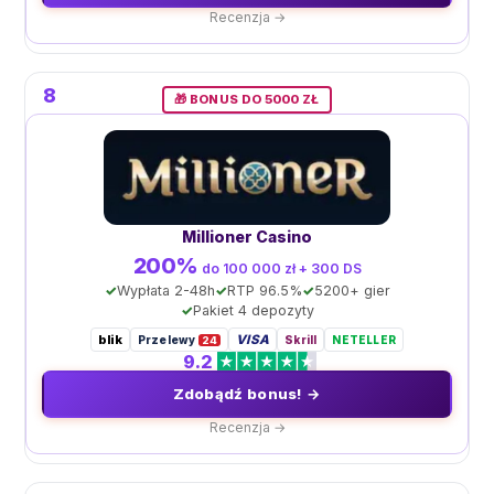
Recenzja →
8
🎁 BONUS DO 5000 ZŁ
Millioner Casino
200%
dо 100 000 zł + 300 DS
Wypłata 2-48h
RTP 96.5%
5200+ gier
Pakiet 4 depozyty
blik
VISA
Przelewy
Skrill
NETELLER
24
9.2
Zdobądź bonus! →
Recenzja →