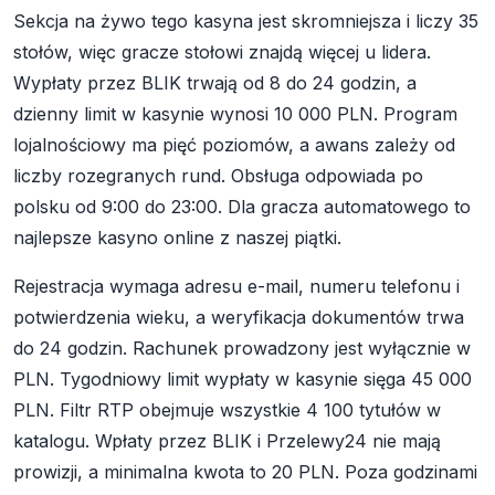
Sekcja na żywo tego kasyna jest skromniejsza i liczy 35
stołów, więc gracze stołowi znajdą więcej u lidera.
Wypłaty przez BLIK trwają od 8 do 24 godzin, a
dzienny limit w kasynie wynosi 10 000 PLN. Program
lojalnościowy ma pięć poziomów, a awans zależy od
liczby rozegranych rund. Obsługa odpowiada po
polsku od 9:00 do 23:00. Dla gracza automatowego to
najlepsze kasyno online z naszej piątki.
Rejestracja wymaga adresu e-mail, numeru telefonu i
potwierdzenia wieku, a weryfikacja dokumentów trwa
do 24 godzin. Rachunek prowadzony jest wyłącznie w
PLN. Tygodniowy limit wypłaty w kasynie sięga 45 000
PLN. Filtr RTP obejmuje wszystkie 4 100 tytułów w
katalogu. Wpłaty przez BLIK i Przelewy24 nie mają
prowizji, a minimalna kwota to 20 PLN. Poza godzinami