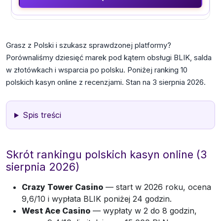
Grasz z Polski i szukasz sprawdzonej platformy?
Porównaliśmy dziesięć marek pod kątem obsługi BLIK, salda
w złotówkach i wsparcia po polsku. Poniżej ranking 10
polskich kasyn online z recenzjami. Stan na 3 sierpnia 2026.
Spis treści
Skrót rankingu polskich kasyn online (3
sierpnia 2026)
Crazy Tower Casino
— start w 2026 roku, ocena
9,6/10 i wypłata BLIK poniżej 24 godzin.
West Ace Casino
— wypłaty w 2 do 8 godzin,