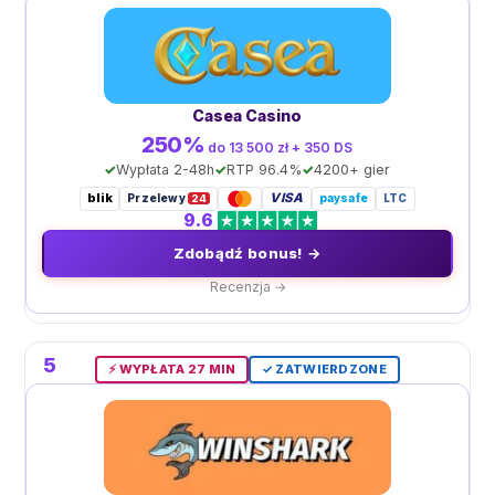
Casea Casino
250%
do 13 500 zł + 350 DS
Wypłata 2-48h
RTP 96.4%
4200+ gier
blik
VISA
Przelewy
paysafe
LTC
24
9.6
Zdobądź bonus! →
Recenzja →
5
⚡️ WYPŁATA 27 MIN
✓ ZATWIERDZONE