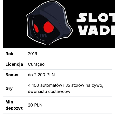
Rok
2019
Licencja
Curaçao
Bonus
do 2 200 PLN
4 100 automatów i 35 stołów na żywo,
Gry
dwunastu dostawców
Min
20 PLN
depozyt