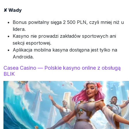
✘ Wady
Bonus powitalny sięga 2 500 PLN, czyli mniej niż u
lidera.
Kasyno nie prowadzi zakładów sportowych ani
sekcji esportowej.
Aplikacja mobilna kasyna dostępna jest tylko na
Androida.
Casea Casino — Polskie kasyno online z obsługą
BLIK