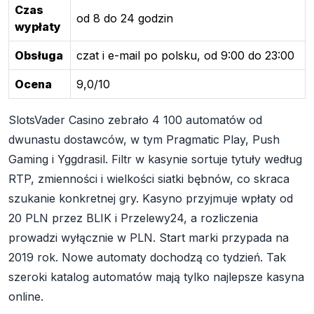
Czas
od 8 do 24 godzin
wypłaty
Obsługa
czat i e-mail po polsku, od 9:00 do 23:00
Ocena
9,0/10
SlotsVader Casino zebrało 4 100 automatów od
dwunastu dostawców, w tym Pragmatic Play, Push
Gaming i Yggdrasil. Filtr w kasynie sortuje tytuły według
RTP, zmienności i wielkości siatki bębnów, co skraca
szukanie konkretnej gry. Kasyno przyjmuje wpłaty od
20 PLN przez BLIK i Przelewy24, a rozliczenia
prowadzi wyłącznie w PLN. Start marki przypada na
2019 rok. Nowe automaty dochodzą co tydzień. Tak
szeroki katalog automatów mają tylko najlepsze kasyna
online.