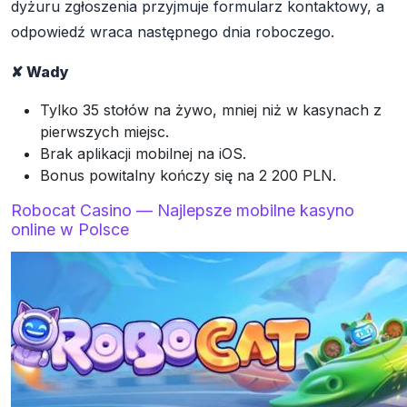
dyżuru zgłoszenia przyjmuje formularz kontaktowy, a
odpowiedź wraca następnego dnia roboczego.
✘ Wady
Tylko 35 stołów na żywo, mniej niż w kasynach z
pierwszych miejsc.
Brak aplikacji mobilnej na iOS.
Bonus powitalny kończy się na 2 200 PLN.
Robocat Casino — Najlepsze mobilne kasyno
online w Polsce