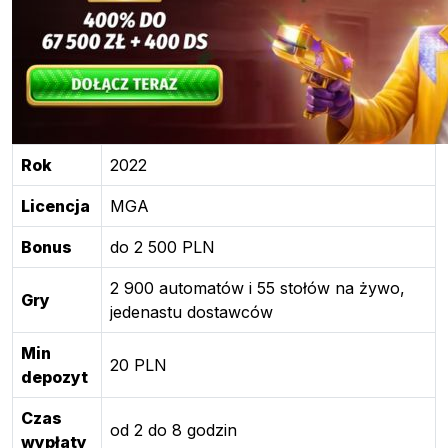
Rok
2022
Licencja
MGA
Bonus
do 2 500 PLN
2 900 automatów i 55 stołów na żywo,
Gry
jedenastu dostawców
Min
20 PLN
depozyt
Czas
od 2 do 8 godzin
wypłaty