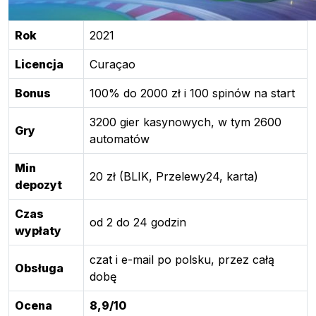
Rok
2021
Licencja
Curaçao
Bonus
100% do 2000 zł i 100 spinów na start
3200 gier kasynowych, w tym 2600
Gry
automatów
Min
20 zł (BLIK, Przelewy24, karta)
depozyt
Czas
od 2 do 24 godzin
wypłaty
czat i e-mail po polsku, przez całą
Obsługa
dobę
Ocena
8,9/10