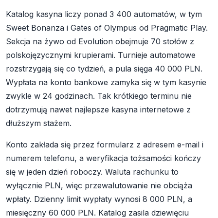
Katalog kasyna liczy ponad 3 400 automatów, w tym
Sweet Bonanza i Gates of Olympus od Pragmatic Play.
Sekcja na żywo od Evolution obejmuje 70 stołów z
polskojęzycznymi krupierami. Turnieje automatowe
rozstrzygają się co tydzień, a pula sięga 40 000 PLN.
Wypłata na konto bankowe zamyka się w tym kasynie
zwykle w 24 godzinach. Tak krótkiego terminu nie
dotrzymują nawet najlepsze kasyna internetowe z
dłuższym stażem.
Konto zakłada się przez formularz z adresem e-mail i
numerem telefonu, a weryfikacja tożsamości kończy
się w jeden dzień roboczy. Waluta rachunku to
wyłącznie PLN, więc przewalutowanie nie obciąża
wpłaty. Dzienny limit wypłaty wynosi 8 000 PLN, a
miesięczny 60 000 PLN. Katalog zasila dziewięciu