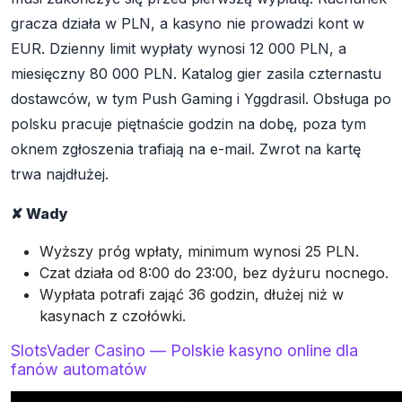
gracza działa w PLN, a kasyno nie prowadzi kont w
EUR. Dzienny limit wypłaty wynosi 12 000 PLN, a
miesięczny 80 000 PLN. Katalog gier zasila czternastu
dostawców, w tym Push Gaming i Yggdrasil. Obsługa po
polsku pracuje piętnaście godzin na dobę, poza tym
oknem zgłoszenia trafiają na e-mail. Zwrot na kartę
trwa najdłużej.
✘ Wady
Wyższy próg wpłaty, minimum wynosi 25 PLN.
Czat działa od 8:00 do 23:00, bez dyżuru nocnego.
Wypłata potrafi zająć 36 godzin, dłużej niż w
kasynach z czołówki.
SlotsVader Casino — Polskie kasyno online dla
fanów automatów