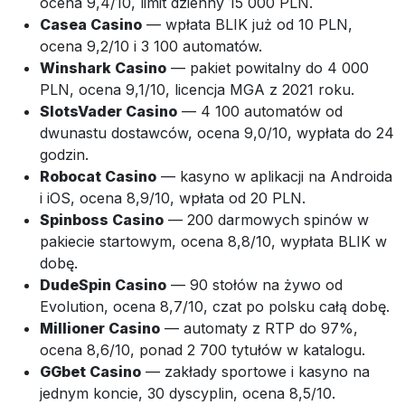
ocena 9,4/10, limit dzienny 15 000 PLN.
Casea Casino
— wpłata BLIK już od 10 PLN,
ocena 9,2/10 i 3 100 automatów.
Winshark Casino
— pakiet powitalny do 4 000
PLN, ocena 9,1/10, licencja MGA z 2021 roku.
SlotsVader Casino
— 4 100 automatów od
dwunastu dostawców, ocena 9,0/10, wypłata do 24
godzin.
Robocat Casino
— kasyno w aplikacji na Androida
i iOS, ocena 8,9/10, wpłata od 20 PLN.
Spinboss Casino
— 200 darmowych spinów w
pakiecie startowym, ocena 8,8/10, wypłata BLIK w
dobę.
DudeSpin Casino
— 90 stołów na żywo od
Evolution, ocena 8,7/10, czat po polsku całą dobę.
Millioner Casino
— automaty z RTP do 97%,
ocena 8,6/10, ponad 2 700 tytułów w katalogu.
GGbet Casino
— zakłady sportowe i kasyno na
jednym koncie, 30 dyscyplin, ocena 8,5/10.