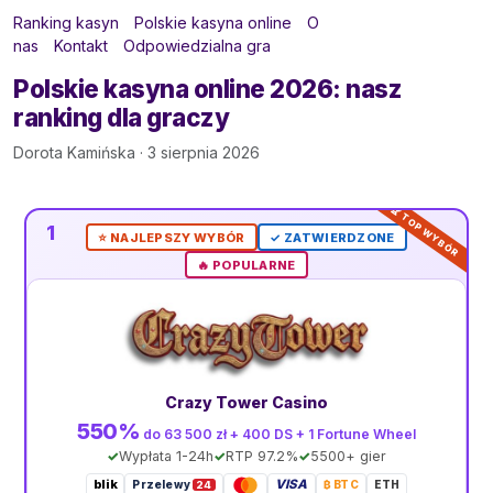
Ranking kasyn
Polskie kasyna online
O
nas
Kontakt
Odpowiedzialna gra
Polskie kasyna online 2026: nasz
ranking dla graczy
Dorota Kamińska · 3 sierpnia 2026
1
⭐️ NAJLEPSZY WYBÓR
✓ ZATWIERDZONE
🔥 POPULARNE
Crazy Tower Casino
550%
do 63 500 zł + 400 DS + 1 Fortune Wheel
Wypłata 1-24h
RTP 97.2%
5500+ gier
blik
VISA
Przelewy
₿ BTC
ETH
24