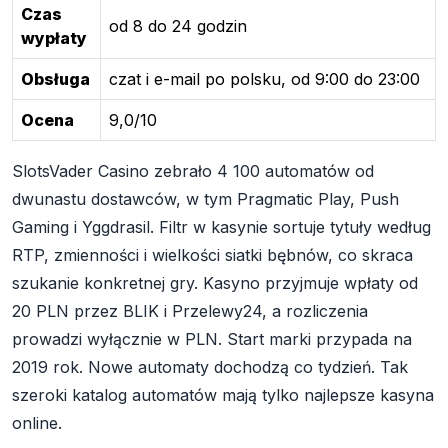
Czas
od 8 do 24 godzin
wypłaty
Obsługa
czat i e-mail po polsku, od 9:00 do 23:00
Ocena
9,0/10
SlotsVader Casino zebrało 4 100 automatów od
dwunastu dostawców, w tym Pragmatic Play, Push
Gaming i Yggdrasil. Filtr w kasynie sortuje tytuły według
RTP, zmienności i wielkości siatki bębnów, co skraca
szukanie konkretnej gry. Kasyno przyjmuje wpłaty od
20 PLN przez BLIK i Przelewy24, a rozliczenia
prowadzi wyłącznie w PLN. Start marki przypada na
2019 rok. Nowe automaty dochodzą co tydzień. Tak
szeroki katalog automatów mają tylko najlepsze kasyna
online.