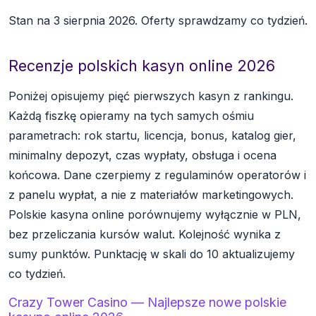
Stan na 3 sierpnia 2026. Oferty sprawdzamy co tydzień.
Recenzje polskich kasyn online 2026
Poniżej opisujemy pięć pierwszych kasyn z rankingu.
Każdą fiszkę opieramy na tych samych ośmiu
parametrach: rok startu, licencja, bonus, katalog gier,
minimalny depozyt, czas wypłaty, obsługa i ocena
końcowa. Dane czerpiemy z regulaminów operatorów i
z panelu wypłat, a nie z materiałów marketingowych.
Polskie kasyna online porównujemy wyłącznie w PLN,
bez przeliczania kursów walut. Kolejność wynika z
sumy punktów. Punktację w skali do 10 aktualizujemy
co tydzień.
Crazy Tower Casino — Najlepsze nowe polskie