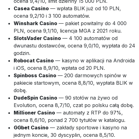
ocena 9,4/10, limit dzienny 15 000 PLN.
Casea Casino
— wpłata BLIK już od 10 PLN,
ocena 9,2/10 i 3 100 automatów.
Winshark Casino
— pakiet powitalny do 4 000
PLN, ocena 9,1/10, licencja MGA z 2021 roku.
SlotsVader Casino
— 4 100 automatów od
dwunastu dostawców, ocena 9,0/10, wypłata do 24
godzin.
Robocat Casino
— kasyno w aplikacji na Androida
i iOS, ocena 8,9/10, wpłata od 20 PLN.
Spinboss Casino
— 200 darmowych spinów w
pakiecie startowym, ocena 8,8/10, wypłata BLIK w
dobę.
DudeSpin Casino
— 90 stołów na żywo od
Evolution, ocena 8,7/10, czat po polsku całą dobę.
Millioner Casino
— automaty z RTP do 97%,
ocena 8,6/10, ponad 2 700 tytułów w katalogu.
GGbet Casino
— zakłady sportowe i kasyno na
jednym koncie, 30 dyscyplin, ocena 8,5/10.