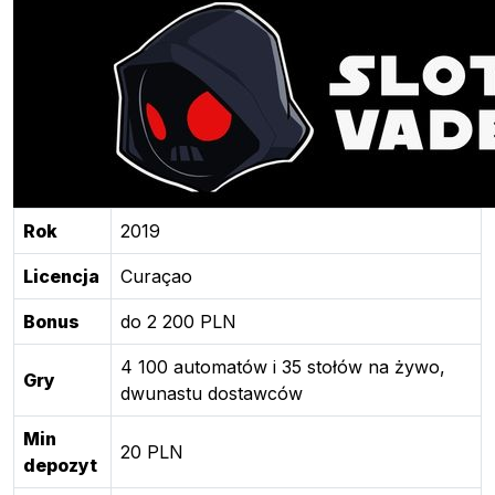
Rok
2019
Licencja
Curaçao
Bonus
do 2 200 PLN
4 100 automatów i 35 stołów na żywo,
Gry
dwunastu dostawców
Min
20 PLN
depozyt