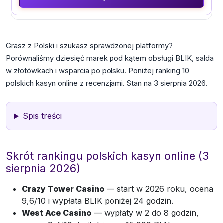
Grasz z Polski i szukasz sprawdzonej platformy?
Porównaliśmy dziesięć marek pod kątem obsługi BLIK, salda
w złotówkach i wsparcia po polsku. Poniżej ranking 10
polskich kasyn online z recenzjami. Stan na 3 sierpnia 2026.
Spis treści
Skrót rankingu polskich kasyn online (3
sierpnia 2026)
Crazy Tower Casino
— start w 2026 roku, ocena
9,6/10 i wypłata BLIK poniżej 24 godzin.
West Ace Casino
— wypłaty w 2 do 8 godzin,