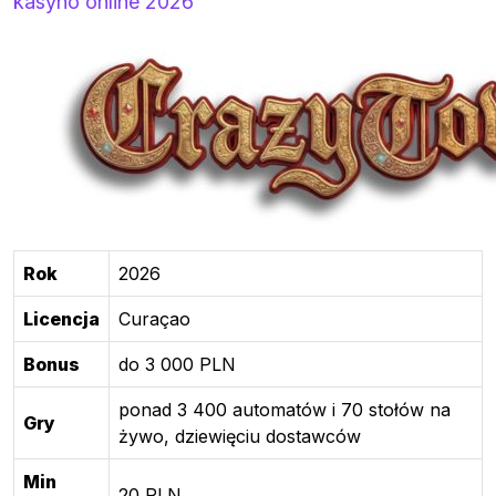
kasyno online 2026
Rok
2026
Licencja
Curaçao
Bonus
do 3 000 PLN
ponad 3 400 automatów i 70 stołów na
Gry
żywo, dziewięciu dostawców
Min
20 PLN