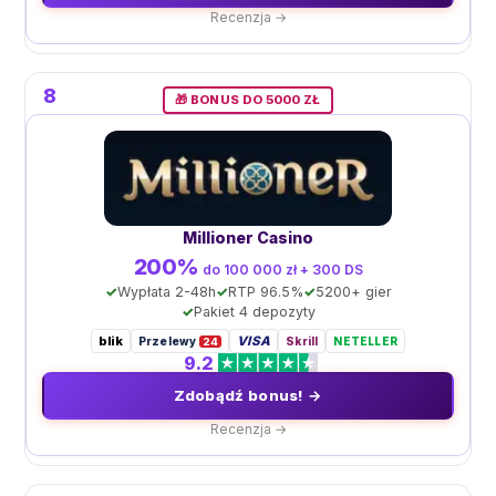
Recenzja →
8
🎁 BONUS DO 5000 ZŁ
Millioner Casino
200%
dо 100 000 zł + 300 DS
Wypłata 2-48h
RTP 96.5%
5200+ gier
Pakiet 4 depozyty
blik
VISA
Przelewy
Skrill
NETELLER
24
9.2
Zdobądź bonus! →
Recenzja →