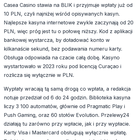
Casea Casino stawia na BLIK i przyjmuje wpłaty już od
10 PLN, czyli najniżej wśród opisywanych kasyn.
Najlepsze kasyna internetowe zwykle zaczynają od 20
PLN, więc próg jest tu o połowę niższy. Kod z aplikacji
bankowej wystarcza, by doładować konto w
kilkanaście sekund, bez podawania numeru karty.
Obsługa odpowiada na czacie całą dobę. Kasyno
wystartowało w 2023 roku pod licencją Curaçao i
rozlicza się wyłącznie w PLN.
Wypłaty wracają tą samą drogą co wpłata, a redakcja
notuje przedział od 6 do 24 godzin. Biblioteka kasyna
liczy 3 100 automatów, głównie od Pragmatic Play i
Push Gaming, oraz 60 stołów Evolution. Przelewy24
działają tu zarówno przy wpłacie, jak i przy wypłacie.
Karty Visa i Mastercard obsługują wyłącznie wpłatę.