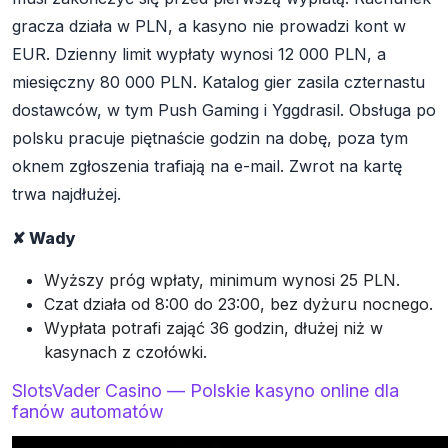
gracza działa w PLN, a kasyno nie prowadzi kont w
EUR. Dzienny limit wypłaty wynosi 12 000 PLN, a
miesięczny 80 000 PLN. Katalog gier zasila czternastu
dostawców, w tym Push Gaming i Yggdrasil. Obsługa po
polsku pracuje piętnaście godzin na dobę, poza tym
oknem zgłoszenia trafiają na e-mail. Zwrot na kartę
trwa najdłużej.
✘ Wady
Wyższy próg wpłaty, minimum wynosi 25 PLN.
Czat działa od 8:00 do 23:00, bez dyżuru nocnego.
Wypłata potrafi zająć 36 godzin, dłużej niż w
kasynach z czołówki.
SlotsVader Casino — Polskie kasyno online dla
fanów automatów