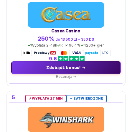
Casea Casino
250%
do 13 500 zł + 350 DS
Wypłata 2-48h
RTP 96.4%
4200+ gier
blik
VISA
Przelewy
paysafe
LTC
24
9.6
Zdobądź bonus! →
Recenzja →
5
⚡️ WYPŁATA 27 MIN
✓ ZATWIERDZONE