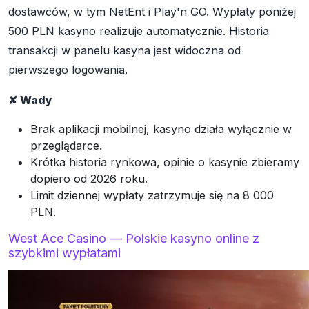
dostawców, w tym NetEnt i Play'n GO. Wypłaty poniżej
500 PLN kasyno realizuje automatycznie. Historia
transakcji w panelu kasyna jest widoczna od
pierwszego logowania.
✘ Wady
Brak aplikacji mobilnej, kasyno działa wyłącznie w
przeglądarce.
Krótka historia rynkowa, opinie o kasynie zbieramy
dopiero od 2026 roku.
Limit dziennej wypłaty zatrzymuje się na 8 000
PLN.
West Ace Casino — Polskie kasyno online z
szybkimi wypłatami