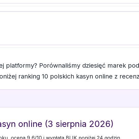
nej platformy? Porównaliśmy dziesięć marek pod
niżej ranking 10 polskich kasyn online z recenz
asyn online (3 sierpnia 2026)
ku, ocena 9,6/10 i wypłata BLIK poniżej 24 godzin.