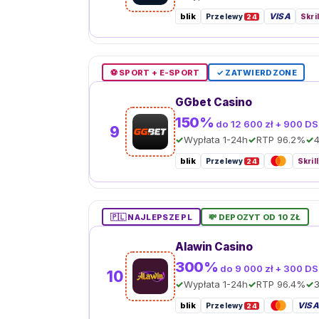
blik
VISA
Przelewy
Skril
24
⚽️ SPORT + E-SPORT
✓ ZATWIERDZONE
GGbet Casino
150%
do 12 600 zł + 900 DS
9
Wypłata 1-24h
RTP 96.2%
blik
Przelewy
Skrill
24
🇵🇱 NAJLEPSZE PL
💸 DEPOZYT OD 10 ZŁ
Alawin Casino
300%
do 9 000 zł + 300 DS
10
Wypłata 1-24h
RTP 96.4%
blik
VIS
Przelewy
24