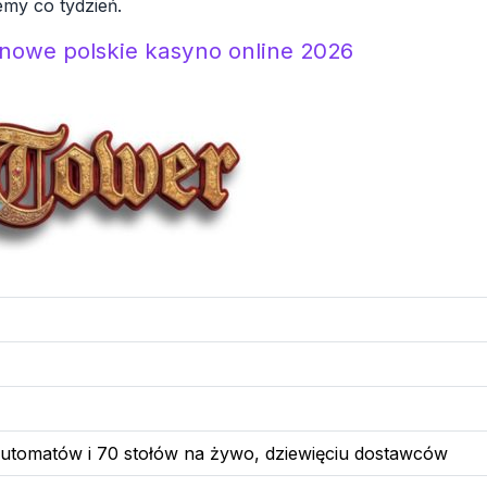
emy co tydzień.
nowe polskie kasyno online 2026
utomatów i 70 stołów na żywo, dziewięciu dostawców