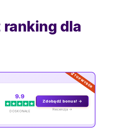
 ranking dla
9.9
Zdobądź bonus! →
Recenzja →
DOSKONAŁE