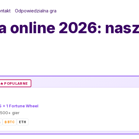
ntakt
Odpowiedzialna gra
a online 2026: nasz
🔥 POPULARNE
S + 1 Fortune Wheel
500+ gier
A
₿ BTC
ETH