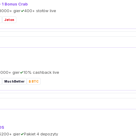
+ 1 Bonus Crab
8000+ gier
400+ stołów live
A
Jeton
5000+ gier
10% cashback live
A
MuchBetter
₿ BTC
DS
5200+ gier
Pakiet 4 depozyty