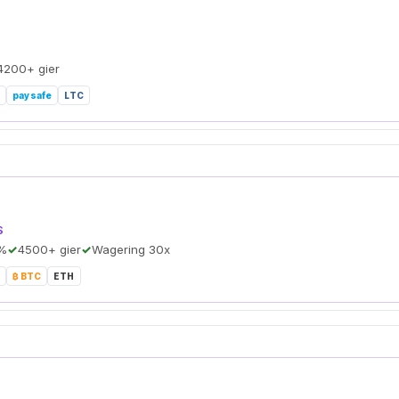
S
4200+ gier
A
paysafe
LTC
S
6%
4500+ gier
Wagering 30x
A
₿ BTC
ETH