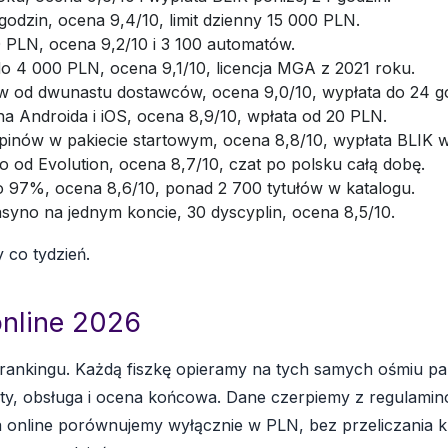
odzin, ocena 9,4/10, limit dzienny 15 000 PLN.
 PLN, ocena 9,2/10 i 3 100 automatów.
o 4 000 PLN, ocena 9,1/10, licencja MGA z 2021 roku.
 od dwunastu dostawców, ocena 9,0/10, wypłata do 24 go
na Androida i iOS, ocena 8,9/10, wpłata od 20 PLN.
nów w pakiecie startowym, ocena 8,8/10, wypłata BLIK w
od Evolution, ocena 8,7/10, czat po polsku całą dobę.
97%, ocena 8,6/10, ponad 2 700 tytułów w katalogu.
syno na jednym koncie, 30 dyscyplin, ocena 8,5/10.
 co tydzień.
online 2026
rankingu. Każdą fiszkę opieramy na tych samych ośmiu para
aty, obsługa i ocena końcowa. Dane czerpiemy z regulaminó
 online porównujemy wyłącznie w PLN, bez przeliczania k