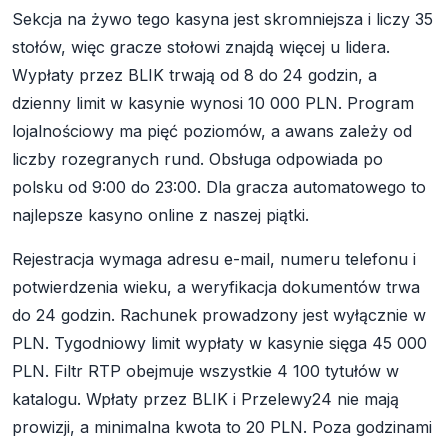
Sekcja na żywo tego kasyna jest skromniejsza i liczy 35
stołów, więc gracze stołowi znajdą więcej u lidera.
Wypłaty przez BLIK trwają od 8 do 24 godzin, a
dzienny limit w kasynie wynosi 10 000 PLN. Program
lojalnościowy ma pięć poziomów, a awans zależy od
liczby rozegranych rund. Obsługa odpowiada po
polsku od 9:00 do 23:00. Dla gracza automatowego to
najlepsze kasyno online z naszej piątki.
Rejestracja wymaga adresu e-mail, numeru telefonu i
potwierdzenia wieku, a weryfikacja dokumentów trwa
do 24 godzin. Rachunek prowadzony jest wyłącznie w
PLN. Tygodniowy limit wypłaty w kasynie sięga 45 000
PLN. Filtr RTP obejmuje wszystkie 4 100 tytułów w
katalogu. Wpłaty przez BLIK i Przelewy24 nie mają
prowizji, a minimalna kwota to 20 PLN. Poza godzinami