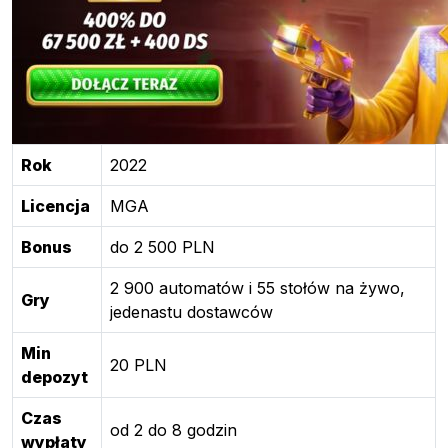
Rok
2022
Licencja
MGA
Bonus
do 2 500 PLN
2 900 automatów i 55 stołów na żywo,
Gry
jedenastu dostawców
Min
20 PLN
depozyt
Czas
od 2 do 8 godzin
wypłaty