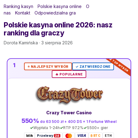
Ranking kasyn
Polskie kasyna online
O
nas
Kontakt
Odpowiedzialna gra
Polskie kasyna online 2026: nasz
ranking dla graczy
Dorota Kamińska · 3 sierpnia 2026
1
⭐️ NAJLEPSZY WYBÓR
✓ ZATWIERDZONE
🔥 POPULARNE
Crazy Tower Casino
550%
do 63 500 zł + 400 DS + 1 Fortune Wheel
Wypłata 1-24h
RTP 97.2%
5500+ gier
blik
VISA
Przelewy
₿ BTC
ETH
24