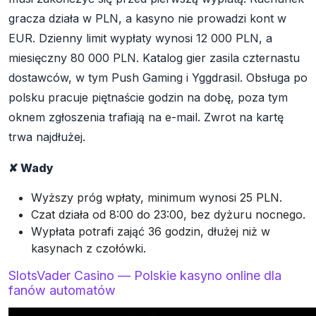
gracza działa w PLN, a kasyno nie prowadzi kont w
EUR. Dzienny limit wypłaty wynosi 12 000 PLN, a
miesięczny 80 000 PLN. Katalog gier zasila czternastu
dostawców, w tym Push Gaming i Yggdrasil. Obsługa po
polsku pracuje piętnaście godzin na dobę, poza tym
oknem zgłoszenia trafiają na e-mail. Zwrot na kartę
trwa najdłużej.
✘ Wady
Wyższy próg wpłaty, minimum wynosi 25 PLN.
Czat działa od 8:00 do 23:00, bez dyżuru nocnego.
Wypłata potrafi zająć 36 godzin, dłużej niż w
kasynach z czołówki.
SlotsVader Casino — Polskie kasyno online dla
fanów automatów