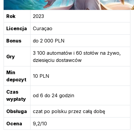
Rok
2023
Licencja
Curaçao
Bonus
do 2 000 PLN
3 100 automatów i 60 stołów na żywo,
Gry
dziesięciu dostawców
Min
10 PLN
depozyt
Czas
od 6 do 24 godzin
wypłaty
Obsługa
czat po polsku przez całą dobę
Ocena
9,2/10