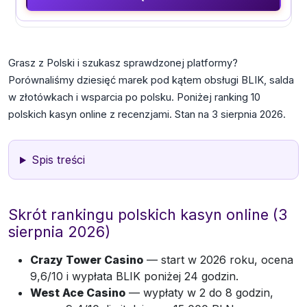
Grasz z Polski i szukasz sprawdzonej platformy?
Porównaliśmy dziesięć marek pod kątem obsługi BLIK, salda
w złotówkach i wsparcia po polsku. Poniżej ranking 10
polskich kasyn online z recenzjami. Stan na 3 sierpnia 2026.
Spis treści
Skrót rankingu polskich kasyn online (3
sierpnia 2026)
Crazy Tower Casino
— start w 2026 roku, ocena
9,6/10 i wypłata BLIK poniżej 24 godzin.
West Ace Casino
— wypłaty w 2 do 8 godzin,