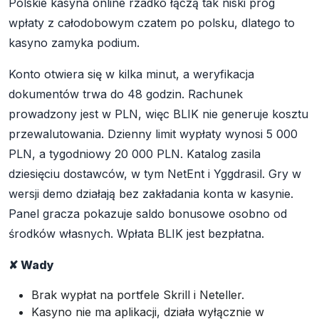
Polskie kasyna online rzadko łączą tak niski próg
wpłaty z całodobowym czatem po polsku, dlatego to
kasyno zamyka podium.
Konto otwiera się w kilka minut, a weryfikacja
dokumentów trwa do 48 godzin. Rachunek
prowadzony jest w PLN, więc BLIK nie generuje kosztu
przewalutowania. Dzienny limit wypłaty wynosi 5 000
PLN, a tygodniowy 20 000 PLN. Katalog zasila
dziesięciu dostawców, w tym NetEnt i Yggdrasil. Gry w
wersji demo działają bez zakładania konta w kasynie.
Panel gracza pokazuje saldo bonusowe osobno od
środków własnych. Wpłata BLIK jest bezpłatna.
✘ Wady
Brak wypłat na portfele Skrill i Neteller.
Kasyno nie ma aplikacji, działa wyłącznie w