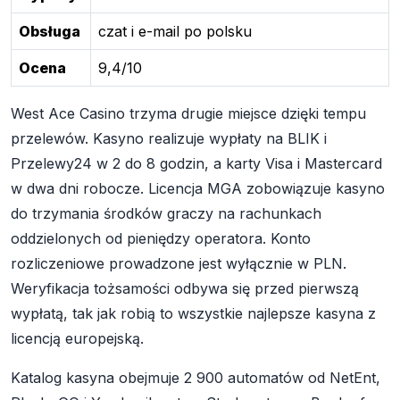
Obsługa
czat i e-mail po polsku
Ocena
9,4/10
West Ace Casino trzyma drugie miejsce dzięki tempu
przelewów. Kasyno realizuje wypłaty na BLIK i
Przelewy24 w 2 do 8 godzin, a karty Visa i Mastercard
w dwa dni robocze. Licencja MGA zobowiązuje kasyno
do trzymania środków graczy na rachunkach
oddzielonych od pieniędzy operatora. Konto
rozliczeniowe prowadzone jest wyłącznie w PLN.
Weryfikacja tożsamości odbywa się przed pierwszą
wypłatą, tak jak robią to wszystkie najlepsze kasyna z
licencją europejską.
Katalog kasyna obejmuje 2 900 automatów od NetEnt,