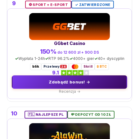
9
⚽️ SPORT + E-SPORT
✓ ZATWIERDZONE
GGbet Casino
150%
do 12 600 zł + 900 DS
Wypłata 1-24h
RTP 96.2%
4000+ gier
40+ dyscyplin
blik
Przelewy
Skrill
₿ BTC
24
9.1
Zdobądź bonus! →
Recenzja →
10
🇵🇱 NAJLEPSZE PL
💸 DEPOZYT OD 10 ZŁ