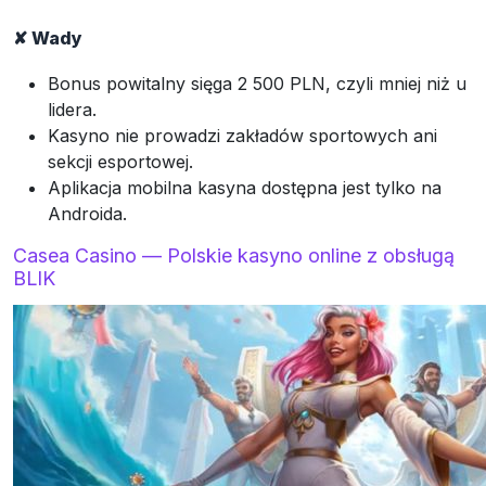
✘ Wady
Bonus powitalny sięga 2 500 PLN, czyli mniej niż u
lidera.
Kasyno nie prowadzi zakładów sportowych ani
sekcji esportowej.
Aplikacja mobilna kasyna dostępna jest tylko na
Androida.
Casea Casino — Polskie kasyno online z obsługą
BLIK