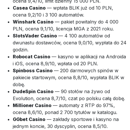
ocena 9,4/10, limit dzienny 15 000 PLN.
Casea Casino
— wpłata BLIK już od 10 PLN,
ocena 9,2/10 i 3 100 automatów.
Winshark Casino
— pakiet powitalny do 4 000
PLN, ocena 9,1/10, licencja MGA z 2021 roku.
SlotsVader Casino
— 4 100 automatów od
dwunastu dostawców, ocena 9,0/10, wypłata do 24
godzin.
Robocat Casino
— kasyno w aplikacji na Androida
i iOS, ocena 8,9/10, wpłata od 20 PLN.
Spinboss Casino
— 200 darmowych spinów w
pakiecie startowym, ocena 8,8/10, wypłata BLIK w
dobę.
DudeSpin Casino
— 90 stołów na żywo od
Evolution, ocena 8,7/10, czat po polsku całą dobę.
Millioner Casino
— automaty z RTP do 97%,
ocena 8,6/10, ponad 2 700 tytułów w katalogu.
GGbet Casino
— zakłady sportowe i kasyno na
jednym koncie, 30 dyscyplin, ocena 8,5/10.