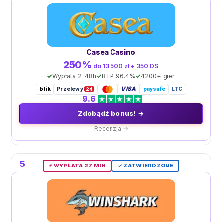
Casea Casino
250%
do 13 500 zł + 350 DS
Wypłata 2-48h
RTP 96.4%
4200+ gier
blik
VISA
Przelewy
paysafe
LTC
24
9.6
Zdobądź bonus! →
Recenzja →
5
⚡️ WYPŁATA 27 MIN
✓ ZATWIERDZONE