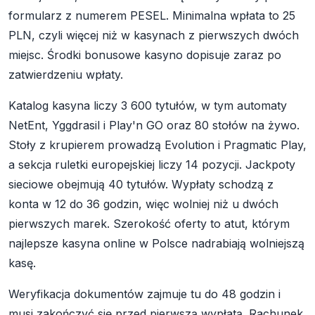
formularz z numerem PESEL. Minimalna wpłata to 25
PLN, czyli więcej niż w kasynach z pierwszych dwóch
miejsc. Środki bonusowe kasyno dopisuje zaraz po
zatwierdzeniu wpłaty.
Katalog kasyna liczy 3 600 tytułów, w tym automaty
NetEnt, Yggdrasil i Play'n GO oraz 80 stołów na żywo.
Stoły z krupierem prowadzą Evolution i Pragmatic Play,
a sekcja ruletki europejskiej liczy 14 pozycji. Jackpoty
sieciowe obejmują 40 tytułów. Wypłaty schodzą z
konta w 12 do 36 godzin, więc wolniej niż u dwóch
pierwszych marek. Szerokość oferty to atut, którym
najlepsze kasyna online w Polsce nadrabiają wolniejszą
kasę.
Weryfikacja dokumentów zajmuje tu do 48 godzin i
musi zakończyć się przed pierwszą wypłatą. Rachunek