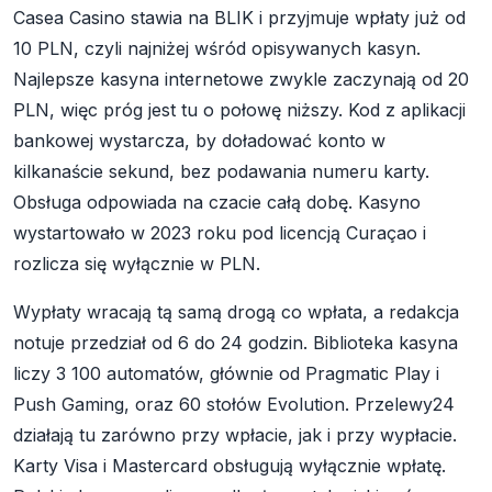
Casea Casino stawia na BLIK i przyjmuje wpłaty już od
10 PLN, czyli najniżej wśród opisywanych kasyn.
Najlepsze kasyna internetowe zwykle zaczynają od 20
PLN, więc próg jest tu o połowę niższy. Kod z aplikacji
bankowej wystarcza, by doładować konto w
kilkanaście sekund, bez podawania numeru karty.
Obsługa odpowiada na czacie całą dobę. Kasyno
wystartowało w 2023 roku pod licencją Curaçao i
rozlicza się wyłącznie w PLN.
Wypłaty wracają tą samą drogą co wpłata, a redakcja
notuje przedział od 6 do 24 godzin. Biblioteka kasyna
liczy 3 100 automatów, głównie od Pragmatic Play i
Push Gaming, oraz 60 stołów Evolution. Przelewy24
działają tu zarówno przy wpłacie, jak i przy wypłacie.
Karty Visa i Mastercard obsługują wyłącznie wpłatę.