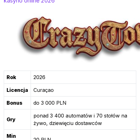
kasyno online 2026
Rok
2026
Licencja
Curaçao
Bonus
do 3 000 PLN
ponad 3 400 automatów i 70 stołów na
Gry
żywo, dziewięciu dostawców
Min
20 PLN