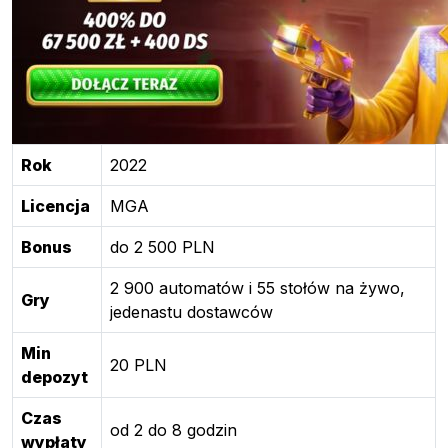
Rok
2022
Licencja
MGA
Bonus
do 2 500 PLN
2 900 automatów i 55 stołów na żywo,
Gry
jedenastu dostawców
Min
20 PLN
depozyt
Czas
od 2 do 8 godzin
wypłaty