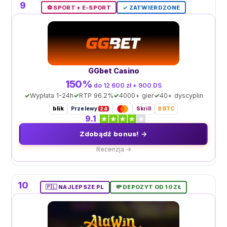
9
⚽️ SPORT + E-SPORT
✓ ZATWIERDZONE
GGbet Casino
150%
do 12 600 zł + 900 DS
Wypłata 1-24h
RTP 96.2%
4000+ gier
40+ dyscyplin
blik
Przelewy
Skrill
₿ BTC
24
9.1
Zdobądź bonus! →
Recenzja →
10
🇵🇱 NAJLEPSZE PL
💸 DEPOZYT OD 10 ZŁ