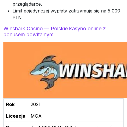
przeglądarce.
Limit pojedynczej wypłaty zatrzymuje się na 5 000
PLN.
Winshark Casino — Polskie kasyno online z
bonusem powitalnym
Rok
2021
Licencja
MGA