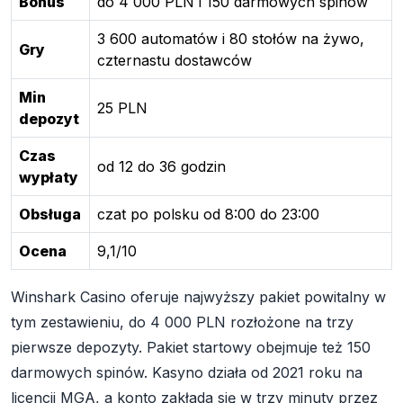
Bonus
do 4 000 PLN i 150 darmowych spinów
3 600 automatów i 80 stołów na żywo,
Gry
czternastu dostawców
Min
25 PLN
depozyt
Czas
od 12 do 36 godzin
wypłaty
Obsługa
czat po polsku od 8:00 do 23:00
Ocena
9,1/10
Winshark Casino oferuje najwyższy pakiet powitalny w
tym zestawieniu, do 4 000 PLN rozłożone na trzy
pierwsze depozyty. Pakiet startowy obejmuje też 150
darmowych spinów. Kasyno działa od 2021 roku na
licencji MGA, a konto zakłada się w trzy minuty przez