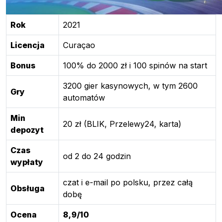
Rok
2021
Licencja
Curaçao
Bonus
100% do 2000 zł i 100 spinów na start
3200 gier kasynowych, w tym 2600
Gry
automatów
Min
20 zł (BLIK, Przelewy24, karta)
depozyt
Czas
od 2 do 24 godzin
wypłaty
czat i e-mail po polsku, przez całą
Obsługa
dobę
Ocena
8,9/10