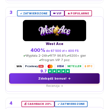
3
✓ ZATWIERDZONE
👑 VIP
🔥 POPULARNE
West Ace
400%
do 67 500 zł + 400 FS
Wypłata 2-24h
RTP 96.8%
6200+ gier
Program VIP 7 poz.
blik
VISA
Przelewy
NETELLER
₿ BTC
24
9.7
Zdobądź bonus! →
Recenzja →
4
💰 CASHBACK 20%
✓ ZATWIERDZONE