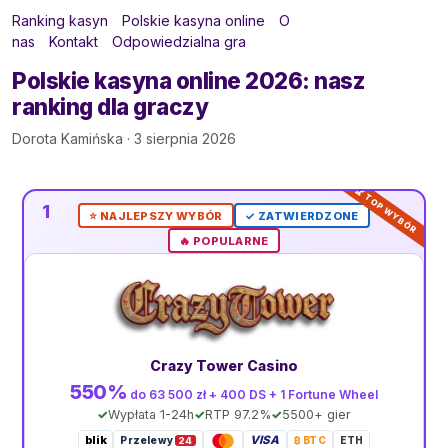
Ranking kasyn
Polskie kasyna online
O
nas
Kontakt
Odpowiedzialna gra
Polskie kasyna online 2026: nasz
ranking dla graczy
Dorota Kamińska · 3 sierpnia 2026
1
⭐️ NAJLEPSZY WYBÓR
✓ ZATWIERDZONE
🔥 POPULARNE
Crazy Tower Casino
550%
do 63 500 zł + 400 DS + 1 Fortune Wheel
Wypłata 1-24h
RTP 97.2%
5500+ gier
blik
VISA
Przelewy
₿ BTC
ETH
24