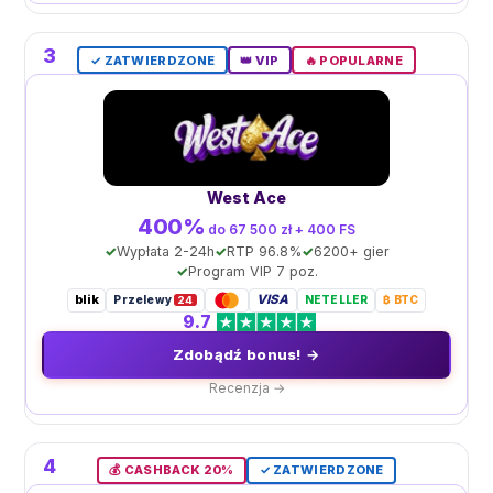
3
✓ ZATWIERDZONE
👑 VIP
🔥 POPULARNE
West Ace
400%
do 67 500 zł + 400 FS
Wypłata 2-24h
RTP 96.8%
6200+ gier
Program VIP 7 poz.
blik
VISA
Przelewy
NETELLER
₿ BTC
24
9.7
Zdobądź bonus! →
Recenzja →
4
💰 CASHBACK 20%
✓ ZATWIERDZONE