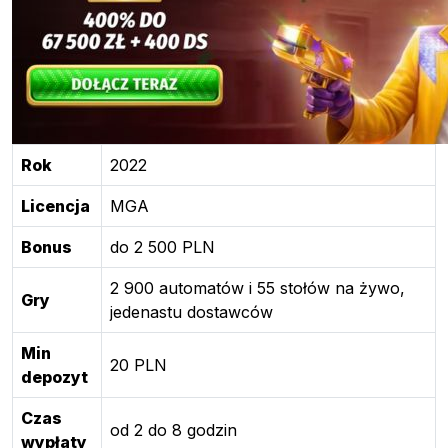
Rok
2022
Licencja
MGA
Bonus
do 2 500 PLN
2 900 automatów i 55 stołów na żywo,
Gry
jedenastu dostawców
Min
20 PLN
depozyt
Czas
od 2 do 8 godzin
wypłaty