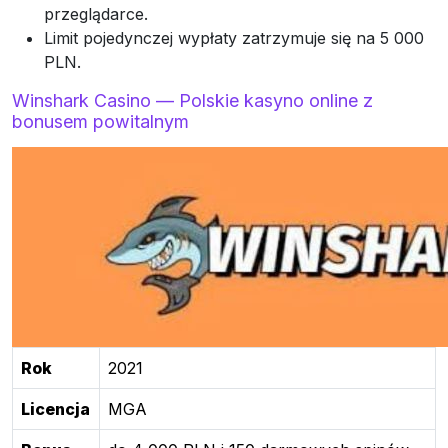
przeglądarce.
Limit pojedynczej wypłaty zatrzymuje się na 5 000
PLN.
Winshark Casino — Polskie kasyno online z
bonusem powitalnym
Rok
2021
Licencja
MGA