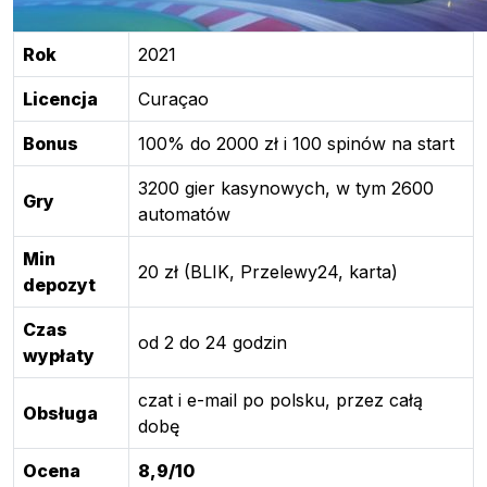
Rok
2021
Licencja
Curaçao
Bonus
100% do 2000 zł i 100 spinów na start
3200 gier kasynowych, w tym 2600
Gry
automatów
Min
20 zł (BLIK, Przelewy24, karta)
depozyt
Czas
od 2 do 24 godzin
wypłaty
czat i e-mail po polsku, przez całą
Obsługa
dobę
Ocena
8,9/10