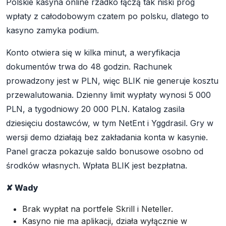
Polskie kasyna online rzadko łączą tak niski próg
wpłaty z całodobowym czatem po polsku, dlatego to
kasyno zamyka podium.
Konto otwiera się w kilka minut, a weryfikacja
dokumentów trwa do 48 godzin. Rachunek
prowadzony jest w PLN, więc BLIK nie generuje kosztu
przewalutowania. Dzienny limit wypłaty wynosi 5 000
PLN, a tygodniowy 20 000 PLN. Katalog zasila
dziesięciu dostawców, w tym NetEnt i Yggdrasil. Gry w
wersji demo działają bez zakładania konta w kasynie.
Panel gracza pokazuje saldo bonusowe osobno od
środków własnych. Wpłata BLIK jest bezpłatna.
✘ Wady
Brak wypłat na portfele Skrill i Neteller.
Kasyno nie ma aplikacji, działa wyłącznie w