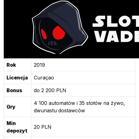
Rok
2019
Licencja
Curaçao
Bonus
do 2 200 PLN
4 100 automatów i 35 stołów na żywo,
Gry
dwunastu dostawców
Min
20 PLN
depozyt