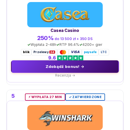
Casea Casino
250%
do 13 500 zł + 350 DS
Wypłata 2-48h
RTP 96.4%
4200+ gier
blik
VISA
Przelewy
paysafe
LTC
24
9.6
Zdobądź bonus! →
Recenzja →
5
⚡️ WYPŁATA 27 MIN
✓ ZATWIERDZONE