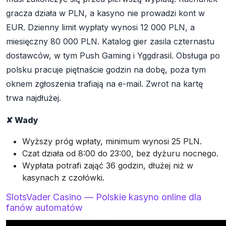
gracza działa w PLN, a kasyno nie prowadzi kont w
EUR. Dzienny limit wypłaty wynosi 12 000 PLN, a
miesięczny 80 000 PLN. Katalog gier zasila czternastu
dostawców, w tym Push Gaming i Yggdrasil. Obsługa po
polsku pracuje piętnaście godzin na dobę, poza tym
oknem zgłoszenia trafiają na e-mail. Zwrot na kartę
trwa najdłużej.
✘ Wady
Wyższy próg wpłaty, minimum wynosi 25 PLN.
Czat działa od 8:00 do 23:00, bez dyżuru nocnego.
Wypłata potrafi zająć 36 godzin, dłużej niż w
kasynach z czołówki.
SlotsVader Casino — Polskie kasyno online dla
fanów automatów