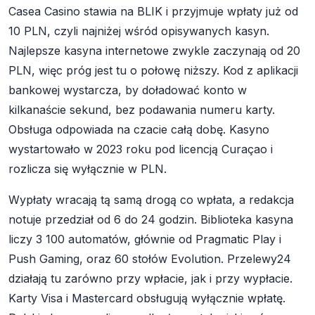
Casea Casino stawia na BLIK i przyjmuje wpłaty już od
10 PLN, czyli najniżej wśród opisywanych kasyn.
Najlepsze kasyna internetowe zwykle zaczynają od 20
PLN, więc próg jest tu o połowę niższy. Kod z aplikacji
bankowej wystarcza, by doładować konto w
kilkanaście sekund, bez podawania numeru karty.
Obsługa odpowiada na czacie całą dobę. Kasyno
wystartowało w 2023 roku pod licencją Curaçao i
rozlicza się wyłącznie w PLN.
Wypłaty wracają tą samą drogą co wpłata, a redakcja
notuje przedział od 6 do 24 godzin. Biblioteka kasyna
liczy 3 100 automatów, głównie od Pragmatic Play i
Push Gaming, oraz 60 stołów Evolution. Przelewy24
działają tu zarówno przy wpłacie, jak i przy wypłacie.
Karty Visa i Mastercard obsługują wyłącznie wpłatę.