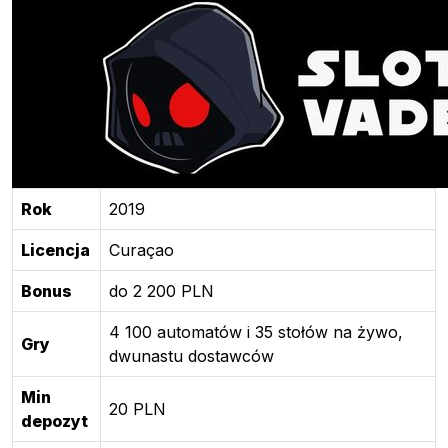
Rok
2019
Licencja
Curaçao
Bonus
do 2 200 PLN
4 100 automatów i 35 stołów na żywo,
Gry
dwunastu dostawców
Min
20 PLN
depozyt