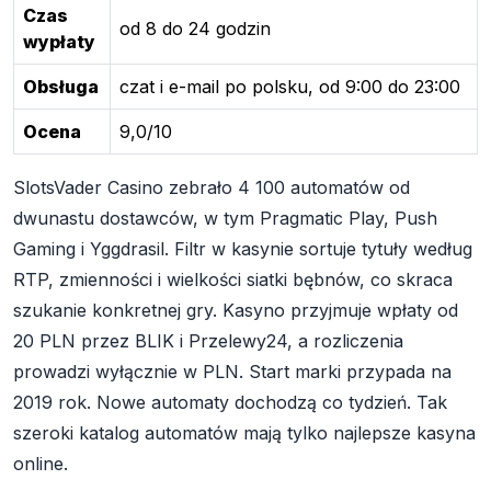
Czas
od 8 do 24 godzin
wypłaty
Obsługa
czat i e-mail po polsku, od 9:00 do 23:00
Ocena
9,0/10
SlotsVader Casino zebrało 4 100 automatów od
dwunastu dostawców, w tym Pragmatic Play, Push
Gaming i Yggdrasil. Filtr w kasynie sortuje tytuły według
RTP, zmienności i wielkości siatki bębnów, co skraca
szukanie konkretnej gry. Kasyno przyjmuje wpłaty od
20 PLN przez BLIK i Przelewy24, a rozliczenia
prowadzi wyłącznie w PLN. Start marki przypada na
2019 rok. Nowe automaty dochodzą co tydzień. Tak
szeroki katalog automatów mają tylko najlepsze kasyna
online.