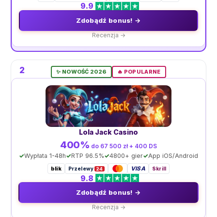
9.9
Zdobądź bonus! →
Recenzja →
2
✨ NOWOŚĆ 2026
🔥 POPULARNE
Lola Jack Casino
400%
do 67 500 zł + 400 DS
Wypłata 1-48h
RTP 96.5%
4800+ gier
App iOS/Android
blik
VISA
Przelewy
Skrill
24
9.8
Zdobądź bonus! →
Recenzja →