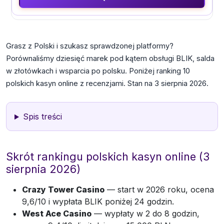
Grasz z Polski i szukasz sprawdzonej platformy?
Porównaliśmy dziesięć marek pod kątem obsługi BLIK, salda
w złotówkach i wsparcia po polsku. Poniżej ranking 10
polskich kasyn online z recenzjami. Stan na 3 sierpnia 2026.
Spis treści
Skrót rankingu polskich kasyn online (3
sierpnia 2026)
Crazy Tower Casino
— start w 2026 roku, ocena
9,6/10 i wypłata BLIK poniżej 24 godzin.
West Ace Casino
— wypłaty w 2 do 8 godzin,