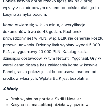
Polskie kasyna online rzadko łączą tak niski próg
wpłaty z całodobowym czatem po polsku, dlatego to
kasyno zamyka podium.
Konto otwiera się w kilka minut, a weryfikacja
dokumentów trwa do 48 godzin. Rachunek
prowadzony jest w PLN, więc BLIK nie generuje kosztu
przewalutowania. Dzienny limit wypłaty wynosi 5 000
PLN, a tygodniowy 20 000 PLN. Katalog zasila
dziesięciu dostawców, w tym NetEnt i Yggdrasil. Gry w
wersji demo działają bez zakładania konta w kasynie.
Panel gracza pokazuje saldo bonusowe osobno od
środków własnych. Wpłata BLIK jest bezpłatna.
✘ Wady
Brak wypłat na portfele Skrill i Neteller.
Kasyno nie ma aplikacji, działa wyłącznie w