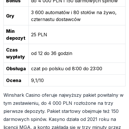
Bonus
do 4 000 PLN i 150 darmowych spinów
3 600 automatów i 80 stołów na żywo,
Gry
czternastu dostawców
Min
25 PLN
depozyt
Czas
od 12 do 36 godzin
wypłaty
Obsługa
czat po polsku od 8:00 do 23:00
Ocena
9,1/10
Winshark Casino oferuje najwyższy pakiet powitalny w
tym zestawieniu, do 4 000 PLN rozłożone na trzy
pierwsze depozyty. Pakiet startowy obejmuje też 150
darmowych spinów. Kasyno działa od 2021 roku na
licencji MGA, a konto zakłada się w trzy minuty przez