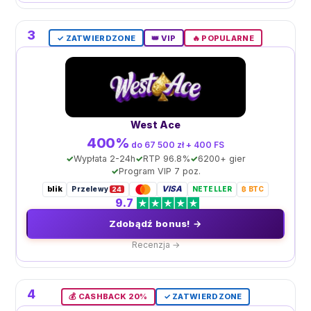
3
✓ ZATWIERDZONE
👑 VIP
🔥 POPULARNE
West Ace
400%
do 67 500 zł + 400 FS
Wypłata 2-24h
RTP 96.8%
6200+ gier
Program VIP 7 poz.
blik
VISA
Przelewy
NETELLER
₿ BTC
24
9.7
Zdobądź bonus! →
Recenzja →
4
💰 CASHBACK 20%
✓ ZATWIERDZONE