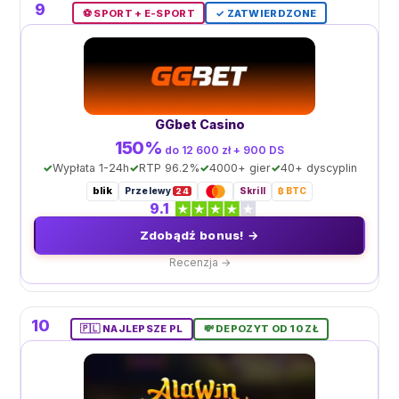
9
⚽️ SPORT + E-SPORT
✓ ZATWIERDZONE
GGbet Casino
150%
do 12 600 zł + 900 DS
Wypłata 1-24h
RTP 96.2%
4000+ gier
40+ dyscyplin
blik
Przelewy
Skrill
₿ BTC
24
9.1
Zdobądź bonus! →
Recenzja →
10
🇵🇱 NAJLEPSZE PL
💸 DEPOZYT OD 10 ZŁ