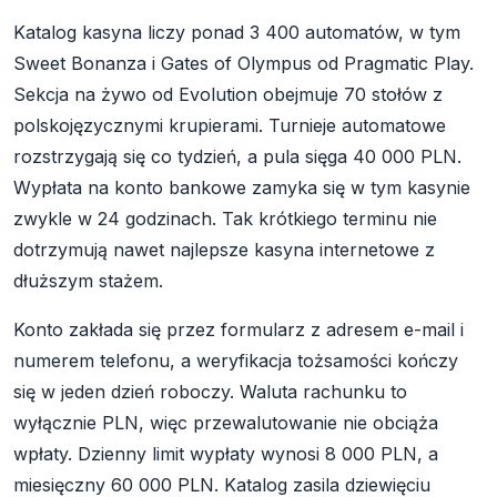
Katalog kasyna liczy ponad 3 400 automatów, w tym
Sweet Bonanza i Gates of Olympus od Pragmatic Play.
Sekcja na żywo od Evolution obejmuje 70 stołów z
polskojęzycznymi krupierami. Turnieje automatowe
rozstrzygają się co tydzień, a pula sięga 40 000 PLN.
Wypłata na konto bankowe zamyka się w tym kasynie
zwykle w 24 godzinach. Tak krótkiego terminu nie
dotrzymują nawet najlepsze kasyna internetowe z
dłuższym stażem.
Konto zakłada się przez formularz z adresem e-mail i
numerem telefonu, a weryfikacja tożsamości kończy
się w jeden dzień roboczy. Waluta rachunku to
wyłącznie PLN, więc przewalutowanie nie obciąża
wpłaty. Dzienny limit wypłaty wynosi 8 000 PLN, a
miesięczny 60 000 PLN. Katalog zasila dziewięciu