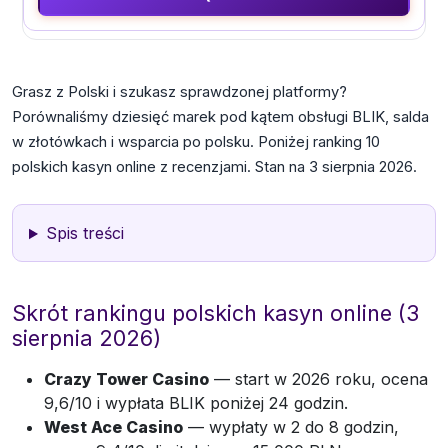
Grasz z Polski i szukasz sprawdzonej platformy?
Porównaliśmy dziesięć marek pod kątem obsługi BLIK, salda
w złotówkach i wsparcia po polsku. Poniżej ranking 10
polskich kasyn online z recenzjami. Stan na 3 sierpnia 2026.
Spis treści
Skrót rankingu polskich kasyn online (3
sierpnia 2026)
Crazy Tower Casino
— start w 2026 roku, ocena
9,6/10 i wypłata BLIK poniżej 24 godzin.
West Ace Casino
— wypłaty w 2 do 8 godzin,