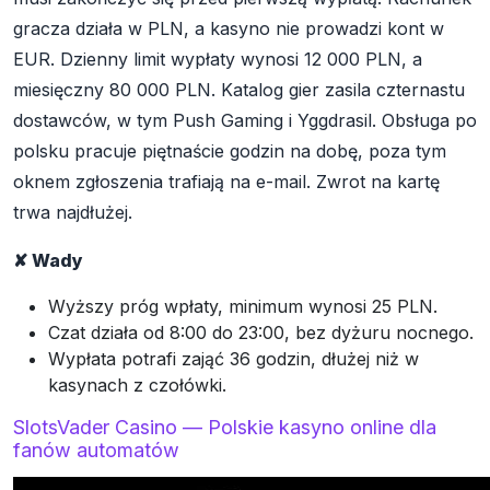
gracza działa w PLN, a kasyno nie prowadzi kont w
EUR. Dzienny limit wypłaty wynosi 12 000 PLN, a
miesięczny 80 000 PLN. Katalog gier zasila czternastu
dostawców, w tym Push Gaming i Yggdrasil. Obsługa po
polsku pracuje piętnaście godzin na dobę, poza tym
oknem zgłoszenia trafiają na e-mail. Zwrot na kartę
trwa najdłużej.
✘ Wady
Wyższy próg wpłaty, minimum wynosi 25 PLN.
Czat działa od 8:00 do 23:00, bez dyżuru nocnego.
Wypłata potrafi zająć 36 godzin, dłużej niż w
kasynach z czołówki.
SlotsVader Casino — Polskie kasyno online dla
fanów automatów