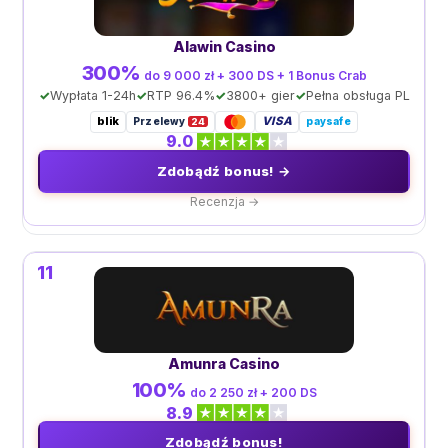
Alawin Casino
300%
do 9 000 zł + 300 DS + 1 Bonus Crab
Wypłata 1-24h
RTP 96.4%
3800+ gier
Pełna obsługa PL
blik
VISA
Przelewy
paysafe
24
9.0
Zdobądź bonus! →
Recenzja →
11
Amunra Casino
100%
do 2 250 zł + 200 DS
8.9
Zdobądź bonus!