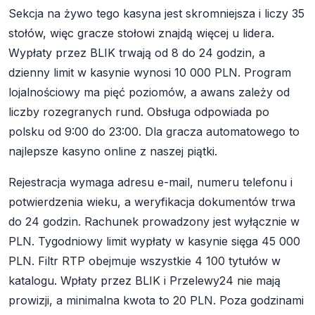
Sekcja na żywo tego kasyna jest skromniejsza i liczy 35
stołów, więc gracze stołowi znajdą więcej u lidera.
Wypłaty przez BLIK trwają od 8 do 24 godzin, a
dzienny limit w kasynie wynosi 10 000 PLN. Program
lojalnościowy ma pięć poziomów, a awans zależy od
liczby rozegranych rund. Obsługa odpowiada po
polsku od 9:00 do 23:00. Dla gracza automatowego to
najlepsze kasyno online z naszej piątki.
Rejestracja wymaga adresu e-mail, numeru telefonu i
potwierdzenia wieku, a weryfikacja dokumentów trwa
do 24 godzin. Rachunek prowadzony jest wyłącznie w
PLN. Tygodniowy limit wypłaty w kasynie sięga 45 000
PLN. Filtr RTP obejmuje wszystkie 4 100 tytułów w
katalogu. Wpłaty przez BLIK i Przelewy24 nie mają
prowizji, a minimalna kwota to 20 PLN. Poza godzinami