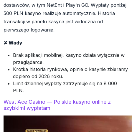
dostawców, w tym NetEnt i Play'n GO. Wypłaty poniżej
500 PLN kasyno realizuje automatycznie. Historia
transakcji w panelu kasyna jest widoczna od
pierwszego logowania.
✘ Wady
Brak aplikacji mobilnej, kasyno działa wyłącznie w
przeglądarce.
Krótka historia rynkowa, opinie o kasynie zbieramy
dopiero od 2026 roku.
Limit dziennej wypłaty zatrzymuje się na 8 000
PLN.
West Ace Casino — Polskie kasyno online z
szybkimi wypłatami