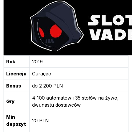
Rok
2019
Licencja
Curaçao
Bonus
do 2 200 PLN
4 100 automatów i 35 stołów na żywo,
Gry
dwunastu dostawców
Min
20 PLN
depozyt