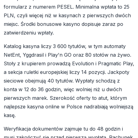
formularz z numerem PESEL. Minimalna wpłata to 25
PLN, czyli więcej niż w kasynach z pierwszych dwóch
miejsc. Środki bonusowe kasyno dopisuje zaraz po
zatwierdzeniu wpłaty.
Katalog kasyna liczy 3 600 tytułów, w tym automaty
NetEnt, Yggdrasil i Play'n GO oraz 80 stołów na żywo.
Stoły z krupierem prowadzą Evolution i Pragmatic Play,
a sekcja ruletki europejskiej liczy 14 pozycji. Jackpoty
sieciowe obejmują 40 tytułów. Wypłaty schodzą z
konta w 12 do 36 godzin, więc wolniej niż u dwóch
pierwszych marek. Szerokość oferty to atut, którym
najlepsze kasyna online w Polsce nadrabiają wolniejszą
kasę.
Weryfikacja dokumentów zajmuje tu do 48 godzin i
musi zakończyć się przed pierwszą wypłatą. Rachunek