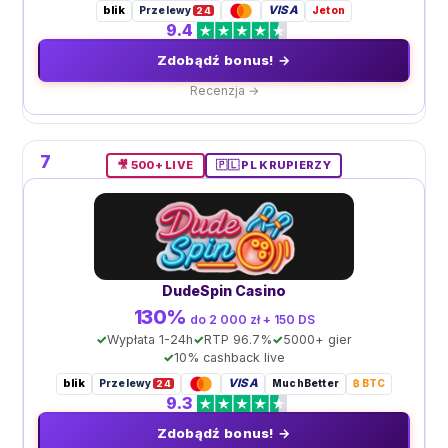
blik
VISA
Przelewy
Jeton
24
9.4
Zdobądź bonus! →
Recenzja →
7
🎥 500+ LIVE
🇵🇱 PL KRUPIERZY
DudeSpin Casino
130%
do 2 000 zł + 150 DS
Wypłata 1-24h
RTP 96.7%
5000+ gier
10% cashback live
blik
VISA
Przelewy
MuchBetter
₿ BTC
24
9.3
Zdobądź bonus! →