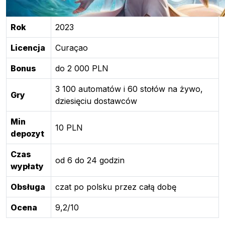
Rok
2023
Licencja
Curaçao
Bonus
do 2 000 PLN
3 100 automatów i 60 stołów na żywo,
Gry
dziesięciu dostawców
Min
10 PLN
depozyt
Czas
od 6 do 24 godzin
wypłaty
Obsługa
czat po polsku przez całą dobę
Ocena
9,2/10