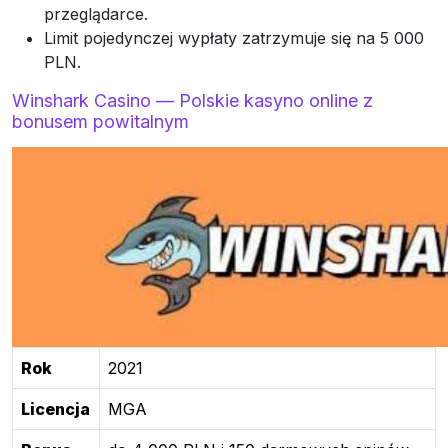
przeglądarce.
Limit pojedynczej wypłaty zatrzymuje się na 5 000
PLN.
Winshark Casino — Polskie kasyno online z
bonusem powitalnym
Rok
2021
Licencja
MGA