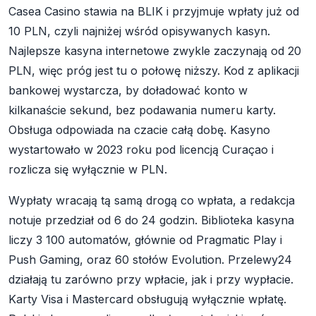
Casea Casino stawia na BLIK i przyjmuje wpłaty już od
10 PLN, czyli najniżej wśród opisywanych kasyn.
Najlepsze kasyna internetowe zwykle zaczynają od 20
PLN, więc próg jest tu o połowę niższy. Kod z aplikacji
bankowej wystarcza, by doładować konto w
kilkanaście sekund, bez podawania numeru karty.
Obsługa odpowiada na czacie całą dobę. Kasyno
wystartowało w 2023 roku pod licencją Curaçao i
rozlicza się wyłącznie w PLN.
Wypłaty wracają tą samą drogą co wpłata, a redakcja
notuje przedział od 6 do 24 godzin. Biblioteka kasyna
liczy 3 100 automatów, głównie od Pragmatic Play i
Push Gaming, oraz 60 stołów Evolution. Przelewy24
działają tu zarówno przy wpłacie, jak i przy wypłacie.
Karty Visa i Mastercard obsługują wyłącznie wpłatę.