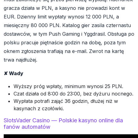
gracza działa w PLN, a kasyno nie prowadzi kont w
EUR. Dzienny limit wypłaty wynosi 12 000 PLN, a
miesięczny 80 000 PLN. Katalog gier zasila czternastu
dostawców, w tym Push Gaming i Yggdrasil. Obsługa po
polsku pracuje piętnaście godzin na dobę, poza tym
oknem zgłoszenia trafiają na e-mail. Zwrot na kartę
trwa najdłużej.
✘ Wady
Wyższy próg wpłaty, minimum wynosi 25 PLN.
Czat działa od 8:00 do 23:00, bez dyżuru nocnego.
Wypłata potrafi zająć 36 godzin, dłużej niż w
kasynach z czołówki.
SlotsVader Casino — Polskie kasyno online dla
fanów automatów