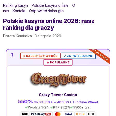
Ranking kasyn
Polskie kasyna online
O
nas
Kontakt
Odpowiedzialna gra
Polskie kasyna online 2026: nasz
ranking dla graczy
Dorota Kamińska · 3 sierpnia 2026
1
⭐️ NAJLEPSZY WYBÓR
✓ ZATWIERDZONE
🔥 POPULARNE
Crazy Tower Casino
550%
do 63 500 zł + 400 DS + 1 Fortune Wheel
Wypłata 1-24h
RTP 97.2%
5500+ gier
blik
VISA
Przelewy
₿ BTC
ETH
24