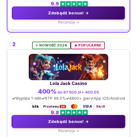
9.9
Zdobądź bonus! →
Recenzja →
2
✨ NOWOŚĆ 2026
🔥 POPULARNE
Lola Jack Casino
400%
do 67 500 zł + 400 DS
Wypłata 1-48h
RTP 96.5%
4800+ gier
App iOS/Android
blik
VISA
Przelewy
Skrill
24
9.8
Zdobądź bonus! →
Recenzja →