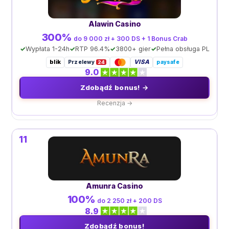
Alawin Casino
300%
do 9 000 zł + 300 DS + 1 Bonus Crab
Wypłata 1-24h
RTP 96.4%
3800+ gier
Pełna obsługa PL
blik
VISA
Przelewy
paysafe
24
9.0
Zdobądź bonus! →
Recenzja →
11
Amunra Casino
100%
do 2 250 zł + 200 DS
8.9
Zdobądź bonus!