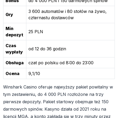
Bonus
do 4 000 PLN i 150 darmowych spinów
3 600 automatów i 80 stołów na żywo,
Gry
czternastu dostawców
Min
25 PLN
depozyt
Czas
od 12 do 36 godzin
wypłaty
Obsługa
czat po polsku od 8:00 do 23:00
Ocena
9,1/10
Winshark Casino oferuje najwyższy pakiet powitalny w
tym zestawieniu, do 4 000 PLN rozłożone na trzy
pierwsze depozyty. Pakiet startowy obejmuje też 150
darmowych spinów. Kasyno działa od 2021 roku na
licencji MGA, a konto zakłada się w trzy minuty przez