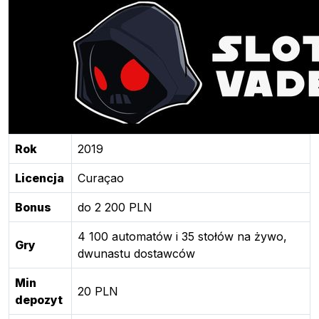
Rok
2019
Licencja
Curaçao
Bonus
do 2 200 PLN
4 100 automatów i 35 stołów na żywo,
Gry
dwunastu dostawców
Min
20 PLN
depozyt