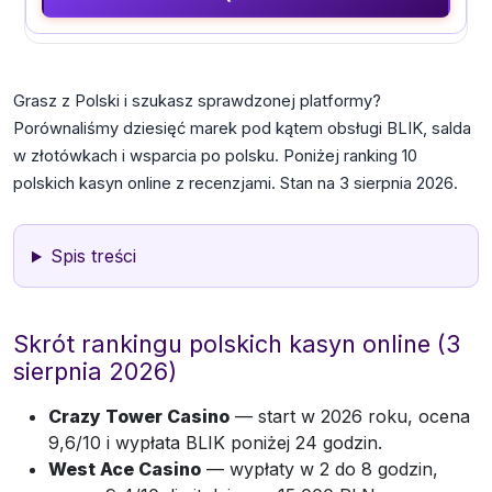
Grasz z Polski i szukasz sprawdzonej platformy?
Porównaliśmy dziesięć marek pod kątem obsługi BLIK, salda
w złotówkach i wsparcia po polsku. Poniżej ranking 10
polskich kasyn online z recenzjami. Stan na 3 sierpnia 2026.
Spis treści
Skrót rankingu polskich kasyn online (3
sierpnia 2026)
Crazy Tower Casino
— start w 2026 roku, ocena
9,6/10 i wypłata BLIK poniżej 24 godzin.
West Ace Casino
— wypłaty w 2 do 8 godzin,