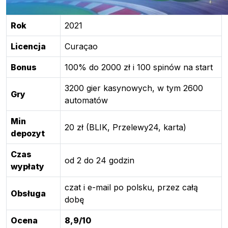
Rok
2021
Licencja
Curaçao
Bonus
100% do 2000 zł i 100 spinów na start
3200 gier kasynowych, w tym 2600
Gry
automatów
Min
20 zł (BLIK, Przelewy24, karta)
depozyt
Czas
od 2 do 24 godzin
wypłaty
czat i e-mail po polsku, przez całą
Obsługa
dobę
Ocena
8,9/10