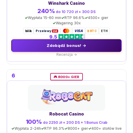
Winshark Casino
240%
do 10 720 zł + 300 DS
Wypłata 15-60 min
RTP 96.6%
4500+ gier
Wagering 30x
blik
VISA
Przelewy
₿ BTC
ETH
24
9.5
Zdobądź bonus! →
Recenzja →
6
🎮 8000+ GIER
Robocat Casino
100%
do 2250 zł + 200 DS + 1 Bonus Crab
Wypłata 2-24h
RTP 96.3%
8000+ gier
400+ stołów live