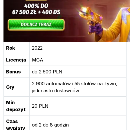
Rok
2022
Licencja
MGA
Bonus
do 2 500 PLN
2 900 automatów i 55 stołów na żywo,
Gry
jedenastu dostawców
Min
20 PLN
depozyt
Czas
od 2 do 8 godzin
wypłaty