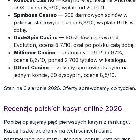
Robocat Casino
— kasyno w aplikacji na Androida
i iOS, ocena 8,9/10, wpłata od 20 PLN.
Spinboss Casino
— 200 darmowych spinów w
pakiecie startowym, ocena 8,8/10, wypłata BLIK w
dobę.
DudeSpin Casino
— 90 stołów na żywo od
Evolution, ocena 8,7/10, czat po polsku całą dobę.
Millioner Casino
— automaty z RTP do 97%,
ocena 8,6/10, ponad 2 700 tytułów w katalogu.
GGbet Casino
— zakłady sportowe i kasyno na
jednym koncie, 30 dyscyplin, ocena 8,5/10.
Stan na 3 sierpnia 2026. Oferty sprawdzamy co tydzień.
Recenzje polskich kasyn online 2026
Poniżej opisujemy pięć pierwszych kasyn z rankingu.
Każdą fiszkę opieramy na tych samych ośmiu
parametrach: rok startu, licencja, bonus, katalog gier,