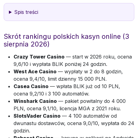
Spis treści
Skrót rankingu polskich kasyn online (3
sierpnia 2026)
Crazy Tower Casino
— start w 2026 roku, ocena
9,6/10 i wypłata BLIK poniżej 24 godzin.
West Ace Casino
— wypłaty w 2 do 8 godzin,
ocena 9,4/10, limit dzienny 15 000 PLN.
Casea Casino
— wpłata BLIK już od 10 PLN,
ocena 9,2/10 i 3 100 automatów.
Winshark Casino
— pakiet powitalny do 4 000
PLN, ocena 9,1/10, licencja MGA z 2021 roku.
SlotsVader Casino
— 4 100 automatów od
dwunastu dostawców, ocena 9,0/10, wypłata do 24
godzin.