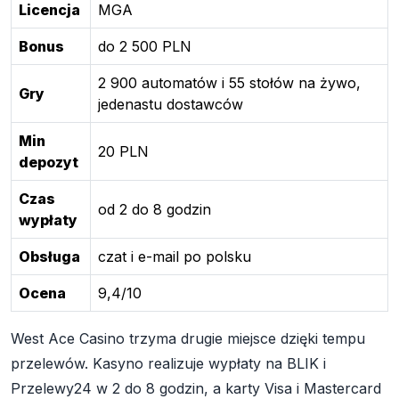
Licencja
MGA
Bonus
do 2 500 PLN
2 900 automatów i 55 stołów na żywo,
Gry
jedenastu dostawców
Min
20 PLN
depozyt
Czas
od 2 do 8 godzin
wypłaty
Obsługa
czat i e-mail po polsku
Ocena
9,4/10
West Ace Casino trzyma drugie miejsce dzięki tempu
przelewów. Kasyno realizuje wypłaty na BLIK i
Przelewy24 w 2 do 8 godzin, a karty Visa i Mastercard