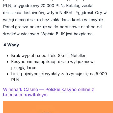
PLN, a tygodniowy 20 000 PLN. Katalog zasila
dziesięciu dostawców, w tym NetEnt i Yggdrasil. Gry w
wersji demo działają bez zakładania konta w kasynie.
Panel gracza pokazuje saldo bonusowe osobno od
środków własnych. Wpłata BLIK jest bezpłatna.
✘ Wady
Brak wypłat na portfele Skrill i Neteller.
Kasyno nie ma aplikacji, działa wyłącznie w
przeglądarce.
Limit pojedynczej wypłaty zatrzymuje się na 5 000
PLN.
Winshark Casino — Polskie kasyno online z
bonusem powitalnym