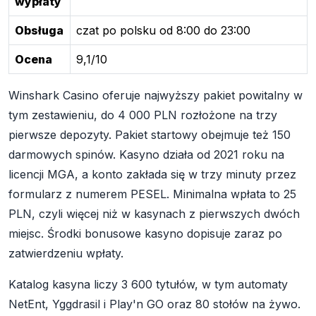
wypłaty
Obsługa
czat po polsku od 8:00 do 23:00
Ocena
9,1/10
Winshark Casino oferuje najwyższy pakiet powitalny w
tym zestawieniu, do 4 000 PLN rozłożone na trzy
pierwsze depozyty. Pakiet startowy obejmuje też 150
darmowych spinów. Kasyno działa od 2021 roku na
licencji MGA, a konto zakłada się w trzy minuty przez
formularz z numerem PESEL. Minimalna wpłata to 25
PLN, czyli więcej niż w kasynach z pierwszych dwóch
miejsc. Środki bonusowe kasyno dopisuje zaraz po
zatwierdzeniu wpłaty.
Katalog kasyna liczy 3 600 tytułów, w tym automaty
NetEnt, Yggdrasil i Play'n GO oraz 80 stołów na żywo.