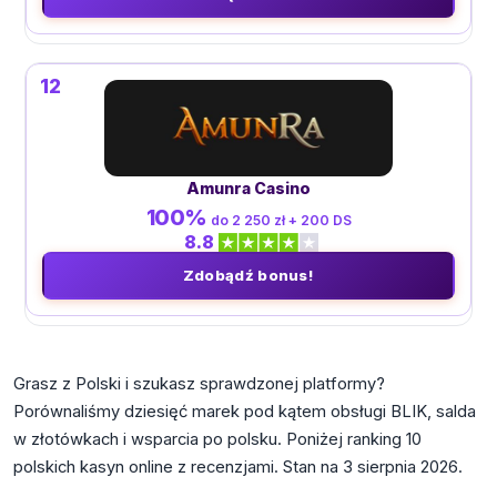
12
Amunra Casino
100%
do 2 250 zł + 200 DS
8.8
Zdobądź bonus!
Grasz z Polski i szukasz sprawdzonej platformy?
Porównaliśmy dziesięć marek pod kątem obsługi BLIK, salda
w złotówkach i wsparcia po polsku. Poniżej ranking 10
polskich kasyn online z recenzjami. Stan na 3 sierpnia 2026.