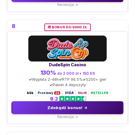
Recenzja →
8
🎁 BONUS DO 5000 ZŁ
DudeSpin Casino
130%
do 2 000 zł + 150 DS
Wypłata 2-48h
RTP 96.5%
5200+ gier
Pakiet 4 depozyty
blik
VISA
Przelewy
Skrill
NETELLER
24
9.2
Zdobądź bonus! →
Recenzja →