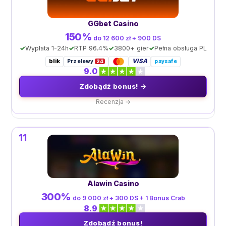
GGbet Casino
150%
do 12 600 zł + 900 DS
Wypłata 1-24h
RTP 96.4%
3800+ gier
Pełna obsługa PL
blik
VISA
Przelewy
paysafe
24
9.0
Zdobądź bonus! →
Recenzja →
11
Alawin Casino
300%
do 9 000 zł + 300 DS + 1 Bonus Crab
8.9
Zdobądź bonus!