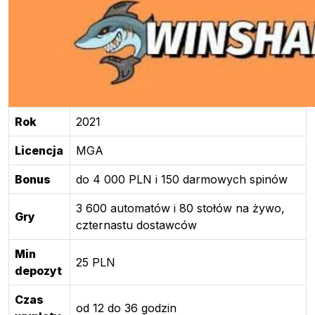
Rok
2021
Licencja
MGA
Bonus
do 4 000 PLN i 150 darmowych spinów
3 600 automatów i 80 stołów na żywo,
Gry
czternastu dostawców
Min
25 PLN
depozyt
Czas
od 12 do 36 godzin