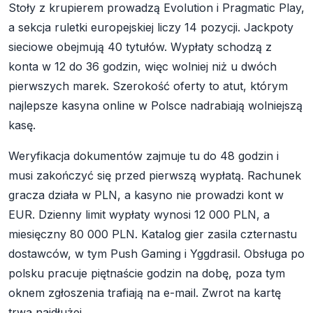
Stoły z krupierem prowadzą Evolution i Pragmatic Play,
a sekcja ruletki europejskiej liczy 14 pozycji. Jackpoty
sieciowe obejmują 40 tytułów. Wypłaty schodzą z
konta w 12 do 36 godzin, więc wolniej niż u dwóch
pierwszych marek. Szerokość oferty to atut, którym
najlepsze kasyna online w Polsce nadrabiają wolniejszą
kasę.
Weryfikacja dokumentów zajmuje tu do 48 godzin i
musi zakończyć się przed pierwszą wypłatą. Rachunek
gracza działa w PLN, a kasyno nie prowadzi kont w
EUR. Dzienny limit wypłaty wynosi 12 000 PLN, a
miesięczny 80 000 PLN. Katalog gier zasila czternastu
dostawców, w tym Push Gaming i Yggdrasil. Obsługa po
polsku pracuje piętnaście godzin na dobę, poza tym
oknem zgłoszenia trafiają na e-mail. Zwrot na kartę
trwa najdłużej.