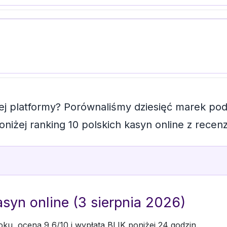
nej platformy? Porównaliśmy dziesięć marek pod
niżej ranking 10 polskich kasyn online z recenz
asyn online (3 sierpnia 2026)
ku, ocena 9,6/10 i wypłata BLIK poniżej 24 godzin.