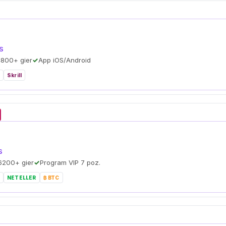
S
4800+ gier
App iOS/Android
A
Skrill
S
6200+ gier
Program VIP 7 poz.
A
NETELLER
₿ BTC