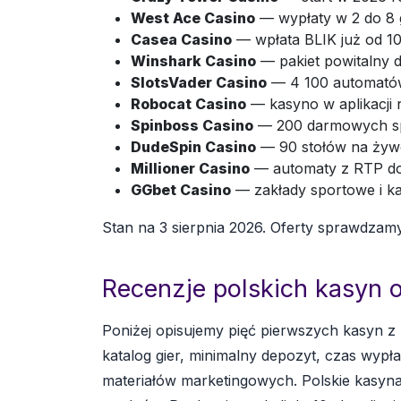
West Ace Casino
— wypłaty w 2 do 8 g
Casea Casino
— wpłata BLIK już od 10
Winshark Casino
— pakiet powitalny d
SlotsVader Casino
— 4 100 automatów
Robocat Casino
— kasyno w aplikacji 
Spinboss Casino
— 200 darmowych spi
DudeSpin Casino
— 90 stołów na żywo 
Millioner Casino
— automaty z RTP do 
GGbet Casino
— zakłady sportowe i ka
Stan na 3 sierpnia 2026. Oferty sprawdzamy
Recenzje polskich kasyn 
Poniżej opisujemy pięć pierwszych kasyn z 
katalog gier, minimalny depozyt, czas wypł
materiałów marketingowych. Polskie kasyna