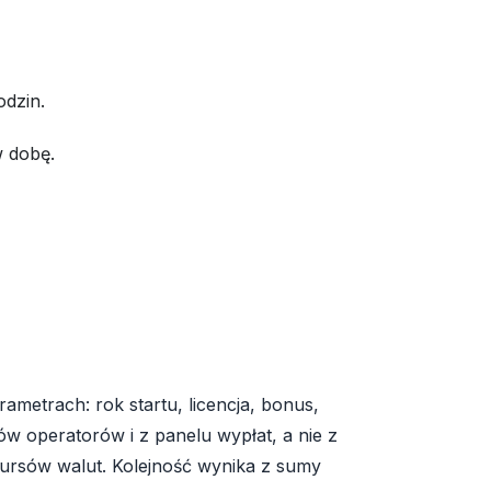
dzin.
 dobę.
metrach: rok startu, licencja, bonus,
w operatorów i z panelu wypłat, a nie z
ursów walut. Kolejność wynika z sumy