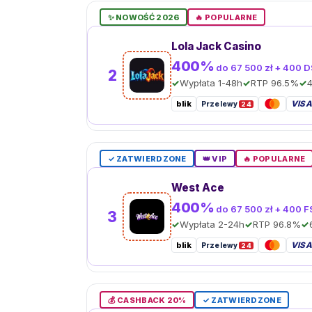
✨ NOWOŚĆ 2026
🔥 POPULARNE
Lola Jack Casino
400%
do 67 500 zł + 400 D
2
Wypłata 1-48h
RTP 96.5%
blik
VIS
Przelewy
24
✓ ZATWIERDZONE
👑 VIP
🔥 POPULARNE
West Ace
400%
do 67 500 zł + 400 F
3
Wypłata 2-24h
RTP 96.8%
blik
VIS
Przelewy
24
💰 CASHBACK 20%
✓ ZATWIERDZONE