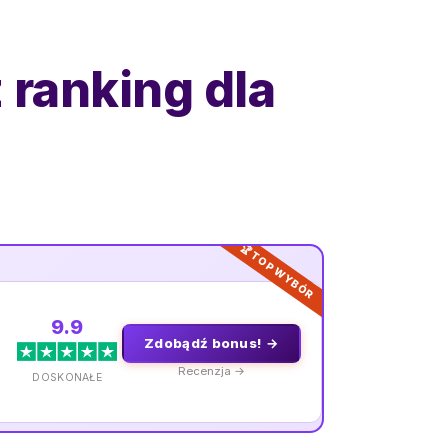
 ranking dla
9.9
Zdobądź bonus! →
Recenzja →
DOSKONAŁE