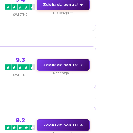
Zdobądź bonus! →
Recenzja →
ŚWIETNE
9.3
Zdobądź bonus! →
Recenzja →
ŚWIETNE
9.2
Zdobądź bonus! →