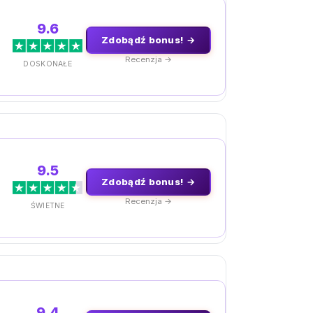
9.6
Zdobądź bonus! →
Recenzja →
DOSKONAŁE
9.5
Zdobądź bonus! →
Recenzja →
ŚWIETNE
9.4