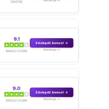
Recenzja →
ŚWIETNE
9.1
Zdobądź bonus! →
Recenzja →
BARDZO DOBRE
9.0
Zdobądź bonus! →
Recenzja →
BARDZO DOBRE