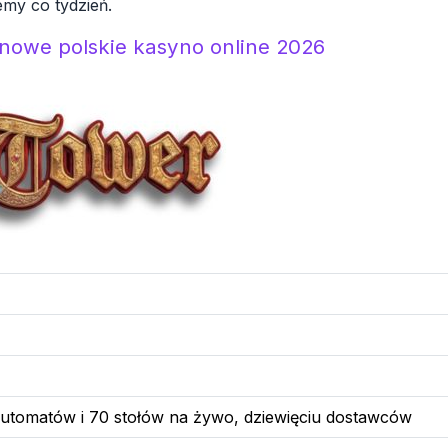
emy co tydzień.
nowe polskie kasyno online 2026
utomatów i 70 stołów na żywo, dziewięciu dostawców