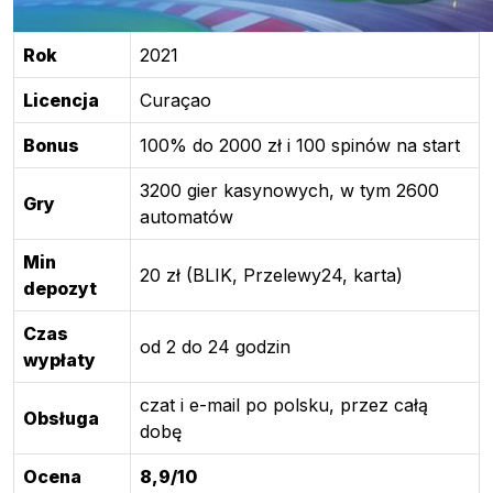
Rok
2021
Licencja
Curaçao
Bonus
100% do 2000 zł i 100 spinów na start
3200 gier kasynowych, w tym 2600
Gry
automatów
Min
20 zł (BLIK, Przelewy24, karta)
depozyt
Czas
od 2 do 24 godzin
wypłaty
czat i e-mail po polsku, przez całą
Obsługa
dobę
Ocena
8,9/10