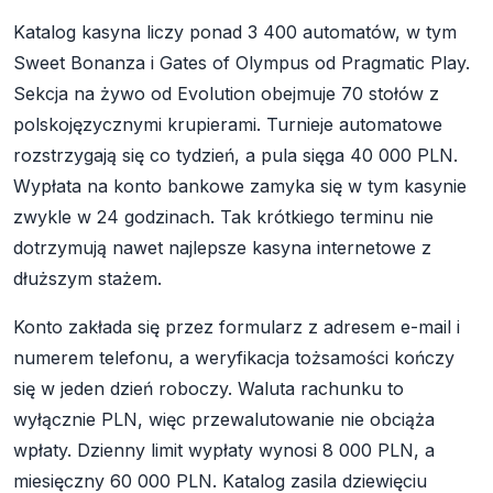
Katalog kasyna liczy ponad 3 400 automatów, w tym
Sweet Bonanza i Gates of Olympus od Pragmatic Play.
Sekcja na żywo od Evolution obejmuje 70 stołów z
polskojęzycznymi krupierami. Turnieje automatowe
rozstrzygają się co tydzień, a pula sięga 40 000 PLN.
Wypłata na konto bankowe zamyka się w tym kasynie
zwykle w 24 godzinach. Tak krótkiego terminu nie
dotrzymują nawet najlepsze kasyna internetowe z
dłuższym stażem.
Konto zakłada się przez formularz z adresem e-mail i
numerem telefonu, a weryfikacja tożsamości kończy
się w jeden dzień roboczy. Waluta rachunku to
wyłącznie PLN, więc przewalutowanie nie obciąża
wpłaty. Dzienny limit wypłaty wynosi 8 000 PLN, a
miesięczny 60 000 PLN. Katalog zasila dziewięciu