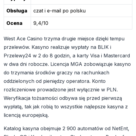
Obsługa
czat i e-mail po polsku
Ocena
9,4/10
West Ace Casino trzyma drugie miejsce dzięki tempu
przelewów. Kasyno realizuje wypłaty na BLIK i
Przelewy24 w 2 do 8 godzin, a karty Visa i Mastercard
w dwa dni robocze. Licencja MGA zobowiązuje kasyno
do trzymania środków graczy na rachunkach
oddzielonych od pieniędzy operatora. Konto
rozliczeniowe prowadzone jest wyłącznie w PLN.
Weryfikacja tożsamości odbywa się przed pierwszą
wypłatą, tak jak robią to wszystkie najlepsze kasyna z
licencją europejską.
Katalog kasyna obejmuje 2 900 automatów od NetEnt,