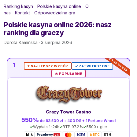
Ranking kasyn
Polskie kasyna online
O
nas
Kontakt
Odpowiedzialna gra
Polskie kasyna online 2026: nasz
ranking dla graczy
Dorota Kamińska · 3 sierpnia 2026
1
⭐️ NAJLEPSZY WYBÓR
✓ ZATWIERDZONE
🔥 POPULARNE
Crazy Tower Casino
550%
do 63 500 zł + 400 DS + 1 Fortune Wheel
Wypłata 1-24h
RTP 97.2%
5500+ gier
blik
VISA
Przelewy
₿ BTC
ETH
24