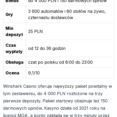
Bonus
do 4 000 PLN i 150 darmowych spinów
3 600 automatów i 80 stołów na żywo,
Gry
czternastu dostawców
Min
25 PLN
depozyt
Czas
od 12 do 36 godzin
wypłaty
Obsługa
czat po polsku od 8:00 do 23:00
Ocena
9,1/10
Winshark Casino oferuje najwyższy pakiet powitalny w
tym zestawieniu, do 4 000 PLN rozłożone na trzy
pierwsze depozyty. Pakiet startowy obejmuje też 150
darmowych spinów. Kasyno działa od 2021 roku na
licencji MGA, a konto zakłada się w trzy minuty przez