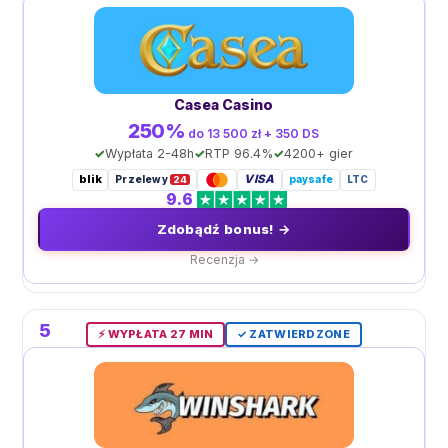
Casea Casino
250%
do 13 500 zł + 350 DS
Wypłata 2-48h
RTP 96.4%
4200+ gier
blik
VISA
Przelewy
paysafe
LTC
24
9.6
Zdobądź bonus! →
Recenzja →
5
⚡️ WYPŁATA 27 MIN
✓ ZATWIERDZONE