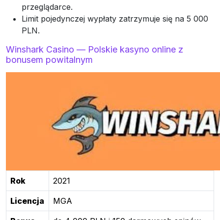
przeglądarce.
Limit pojedynczej wypłaty zatrzymuje się na 5 000
PLN.
Winshark Casino — Polskie kasyno online z
bonusem powitalnym
Rok
2021
Licencja
MGA