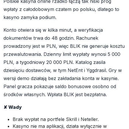
Polskie kasyna online rzadko łączą tak niski próg
wpłaty z całodobowym czatem po polsku, dlatego to
kasyno zamyka podium.
Konto otwiera się w kilka minut, a weryfikacja
dokumentów trwa do 48 godzin. Rachunek
prowadzony jest w PLN, więc BLIK nie generuje kosztu
przewalutowania. Dzienny limit wypłaty wynosi 5 000
PLN, a tygodniowy 20 000 PLN. Katalog zasila
dziesięciu dostawców, w tym NetEnt i Yggdrasil. Gry w
wersji demo działają bez zakładania konta w kasynie.
Panel gracza pokazuje saldo bonusowe osobno od
środków własnych. Wpłata BLIK jest bezpłatna.
✘ Wady
Brak wypłat na portfele Skrill i Neteller.
Kasyno nie ma aplikacji, działa wyłącznie w