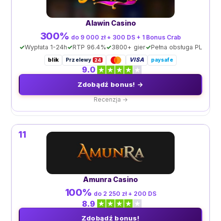
Alawin Casino
300%
do 9 000 zł + 300 DS + 1 Bonus Crab
Wypłata 1-24h
RTP 96.4%
3800+ gier
Pełna obsługa PL
blik
VISA
Przelewy
paysafe
24
9.0
Zdobądź bonus! →
Recenzja →
11
Amunra Casino
100%
do 2 250 zł + 200 DS
8.9
Zdobądź bonus!