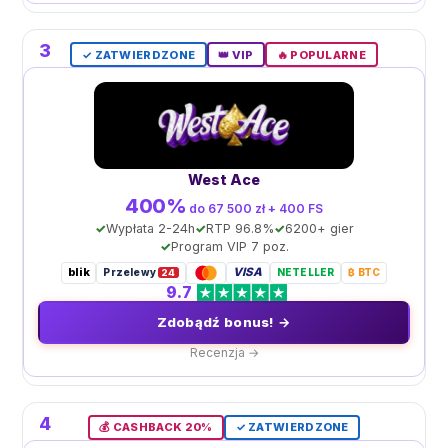
3
✓ ZATWIERDZONE
👑 VIP
🔥 POPULARNE
West Ace
400%
do 67 500 zł + 400 FS
Wypłata 2-24h
RTP 96.8%
6200+ gier
Program VIP 7 poz.
blik
VISA
Przelewy
NETELLER
₿ BTC
24
9.7
Zdobądź bonus! →
Recenzja →
4
💰 CASHBACK 20%
✓ ZATWIERDZONE