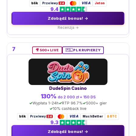
blik
VISA
Przelewy
Jeton
24
9.4
Zdobądź bonus! →
Recenzja →
7
🎥 500+ LIVE
🇵🇱 PL KRUPIERZY
DudeSpin Casino
130%
do 2 000 zł + 150 DS
Wypłata 1-24h
RTP 96.7%
5000+ gier
10% cashback live
blik
VISA
Przelewy
MuchBetter
₿ BTC
24
9.3
Zdobądź bonus! →