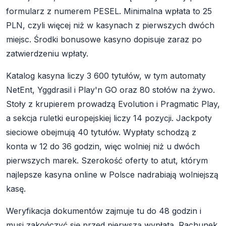
formularz z numerem PESEL. Minimalna wpłata to 25
PLN, czyli więcej niż w kasynach z pierwszych dwóch
miejsc. Środki bonusowe kasyno dopisuje zaraz po
zatwierdzeniu wpłaty.
Katalog kasyna liczy 3 600 tytułów, w tym automaty
NetEnt, Yggdrasil i Play'n GO oraz 80 stołów na żywo.
Stoły z krupierem prowadzą Evolution i Pragmatic Play,
a sekcja ruletki europejskiej liczy 14 pozycji. Jackpoty
sieciowe obejmują 40 tytułów. Wypłaty schodzą z
konta w 12 do 36 godzin, więc wolniej niż u dwóch
pierwszych marek. Szerokość oferty to atut, którym
najlepsze kasyna online w Polsce nadrabiają wolniejszą
kasę.
Weryfikacja dokumentów zajmuje tu do 48 godzin i
musi zakończyć się przed pierwszą wypłatą. Rachunek