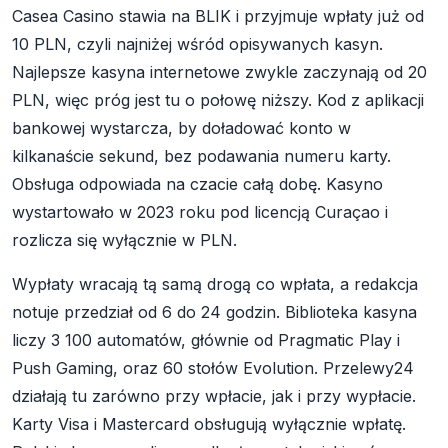
Casea Casino stawia na BLIK i przyjmuje wpłaty już od
10 PLN, czyli najniżej wśród opisywanych kasyn.
Najlepsze kasyna internetowe zwykle zaczynają od 20
PLN, więc próg jest tu o połowę niższy. Kod z aplikacji
bankowej wystarcza, by doładować konto w
kilkanaście sekund, bez podawania numeru karty.
Obsługa odpowiada na czacie całą dobę. Kasyno
wystartowało w 2023 roku pod licencją Curaçao i
rozlicza się wyłącznie w PLN.
Wypłaty wracają tą samą drogą co wpłata, a redakcja
notuje przedział od 6 do 24 godzin. Biblioteka kasyna
liczy 3 100 automatów, głównie od Pragmatic Play i
Push Gaming, oraz 60 stołów Evolution. Przelewy24
działają tu zarówno przy wpłacie, jak i przy wypłacie.
Karty Visa i Mastercard obsługują wyłącznie wpłatę.