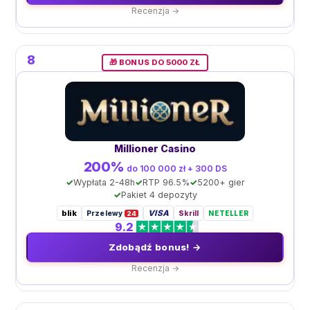
Recenzja →
8
🎁 BONUS DO 5000 ZŁ
Millioner Casino
200%
dо 100 000 zł + 300 DS
Wypłata 2-48h
RTP 96.5%
5200+ gier
Pakiet 4 depozyty
blik
VISA
Przelewy
Skrill
NETELLER
24
9.2
Zdobądź bonus! →
Recenzja →