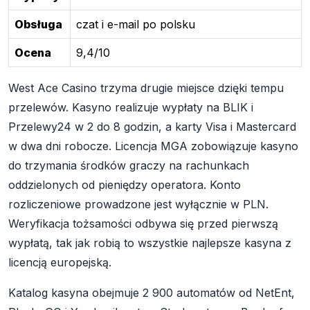
Obsługa
czat i e-mail po polsku
Ocena
9,4/10
West Ace Casino trzyma drugie miejsce dzięki tempu
przelewów. Kasyno realizuje wypłaty na BLIK i
Przelewy24 w 2 do 8 godzin, a karty Visa i Mastercard
w dwa dni robocze. Licencja MGA zobowiązuje kasyno
do trzymania środków graczy na rachunkach
oddzielonych od pieniędzy operatora. Konto
rozliczeniowe prowadzone jest wyłącznie w PLN.
Weryfikacja tożsamości odbywa się przed pierwszą
wypłatą, tak jak robią to wszystkie najlepsze kasyna z
licencją europejską.
Katalog kasyna obejmuje 2 900 automatów od NetEnt,