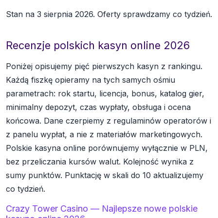
Stan na 3 sierpnia 2026. Oferty sprawdzamy co tydzień.
Recenzje polskich kasyn online 2026
Poniżej opisujemy pięć pierwszych kasyn z rankingu.
Każdą fiszkę opieramy na tych samych ośmiu
parametrach: rok startu, licencja, bonus, katalog gier,
minimalny depozyt, czas wypłaty, obsługa i ocena
końcowa. Dane czerpiemy z regulaminów operatorów i
z panelu wypłat, a nie z materiałów marketingowych.
Polskie kasyna online porównujemy wyłącznie w PLN,
bez przeliczania kursów walut. Kolejność wynika z
sumy punktów. Punktację w skali do 10 aktualizujemy
co tydzień.
Crazy Tower Casino — Najlepsze nowe polskie