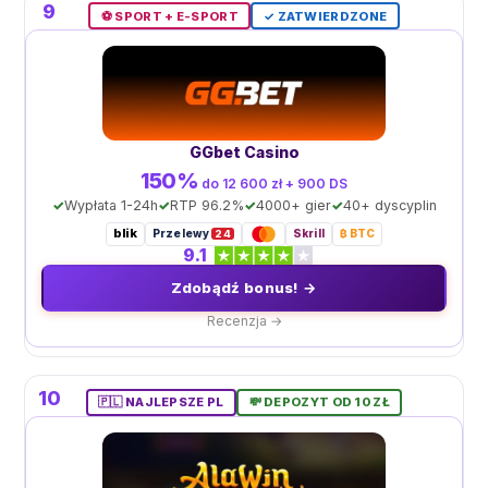
9
⚽️ SPORT + E-SPORT
✓ ZATWIERDZONE
GGbet Casino
150%
do 12 600 zł + 900 DS
Wypłata 1-24h
RTP 96.2%
4000+ gier
40+ dyscyplin
blik
Przelewy
Skrill
₿ BTC
24
9.1
Zdobądź bonus! →
Recenzja →
10
🇵🇱 NAJLEPSZE PL
💸 DEPOZYT OD 10 ZŁ