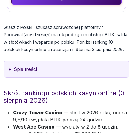
Grasz z Polski i szukasz sprawdzonej platformy?
Porównaliśmy dziesięć marek pod kątem obsługi BLIK, salda
w złotówkach i wsparcia po polsku. Poniżej ranking 10
polskich kasyn online z recenzjami. Stan na 3 sierpnia 2026.
Spis treści
Skrót rankingu polskich kasyn online (3
sierpnia 2026)
Crazy Tower Casino
— start w 2026 roku, ocena
9,6/10 i wypłata BLIK poniżej 24 godzin.
West Ace Casino
— wypłaty w 2 do 8 godzin,