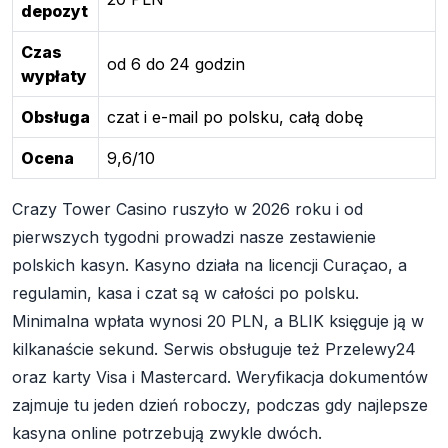
depozyt
Czas
od 6 do 24 godzin
wypłaty
Obsługa
czat i e-mail po polsku, całą dobę
Ocena
9,6/10
Crazy Tower Casino ruszyło w 2026 roku i od
pierwszych tygodni prowadzi nasze zestawienie
polskich kasyn. Kasyno działa na licencji Curaçao, a
regulamin, kasa i czat są w całości po polsku.
Minimalna wpłata wynosi 20 PLN, a BLIK księguje ją w
kilkanaście sekund. Serwis obsługuje też Przelewy24
oraz karty Visa i Mastercard. Weryfikacja dokumentów
zajmuje tu jeden dzień roboczy, podczas gdy najlepsze
kasyna online potrzebują zwykle dwóch.