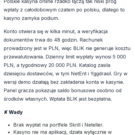
Polskie kasyna online rzadko łączą tak niski próg
wpłaty z całodobowym czatem po polsku, dlatego to
kasyno zamyka podium.
Konto otwiera się w kilka minut, a weryfikacja
dokumentów trwa do 48 godzin. Rachunek
prowadzony jest w PLN, więc BLIK nie generuje kosztu
przewalutowania. Dzienny limit wypłaty wynosi 5 000
PLN, a tygodniowy 20 000 PLN. Katalog zasila
dziesięciu dostawców, w tym NetEnt i Yggdrasil. Gry w
wersji demo działają bez zakładania konta w kasynie.
Panel gracza pokazuje saldo bonusowe osobno od
środków własnych. Wpłata BLIK jest bezpłatna.
✘ Wady
Brak wypłat na portfele Skrill i Neteller.
Kasyno nie ma aplikacji, działa wyłącznie w