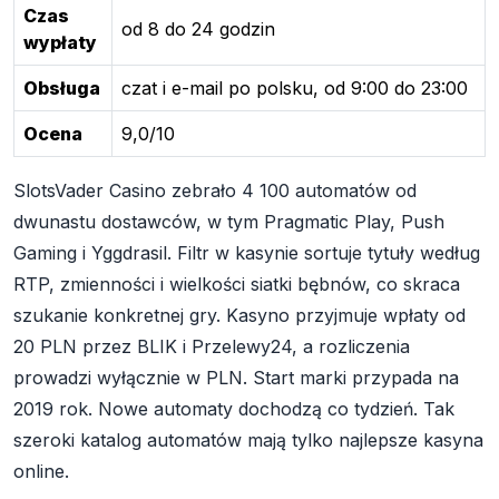
Czas
od 8 do 24 godzin
wypłaty
Obsługa
czat i e-mail po polsku, od 9:00 do 23:00
Ocena
9,0/10
SlotsVader Casino zebrało 4 100 automatów od
dwunastu dostawców, w tym Pragmatic Play, Push
Gaming i Yggdrasil. Filtr w kasynie sortuje tytuły według
RTP, zmienności i wielkości siatki bębnów, co skraca
szukanie konkretnej gry. Kasyno przyjmuje wpłaty od
20 PLN przez BLIK i Przelewy24, a rozliczenia
prowadzi wyłącznie w PLN. Start marki przypada na
2019 rok. Nowe automaty dochodzą co tydzień. Tak
szeroki katalog automatów mają tylko najlepsze kasyna
online.