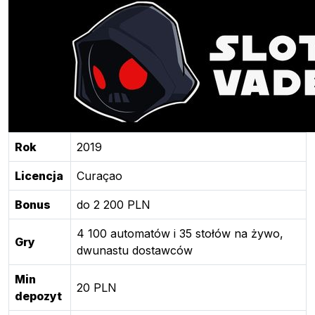
Rok
2019
Licencja
Curaçao
Bonus
do 2 200 PLN
4 100 automatów i 35 stołów na żywo,
Gry
dwunastu dostawców
Min
20 PLN
depozyt