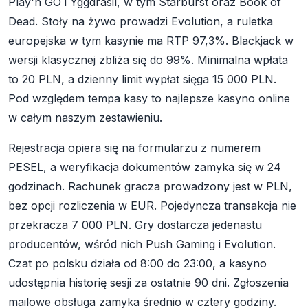
Play'n GO i Yggdrasil, w tym Starburst oraz Book of
Dead. Stoły na żywo prowadzi Evolution, a ruletka
europejska w tym kasynie ma RTP 97,3%. Blackjack w
wersji klasycznej zbliża się do 99%. Minimalna wpłata
to 20 PLN, a dzienny limit wypłat sięga 15 000 PLN.
Pod względem tempa kasy to najlepsze kasyno online
w całym naszym zestawieniu.
Rejestracja opiera się na formularzu z numerem
PESEL, a weryfikacja dokumentów zamyka się w 24
godzinach. Rachunek gracza prowadzony jest w PLN,
bez opcji rozliczenia w EUR. Pojedyncza transakcja nie
przekracza 7 000 PLN. Gry dostarcza jedenastu
producentów, wśród nich Push Gaming i Evolution.
Czat po polsku działa od 8:00 do 23:00, a kasyno
udostępnia historię sesji za ostatnie 90 dni. Zgłoszenia
mailowe obsługa zamyka średnio w cztery godziny.