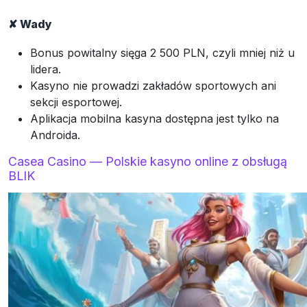
✘ Wady
Bonus powitalny sięga 2 500 PLN, czyli mniej niż u
lidera.
Kasyno nie prowadzi zakładów sportowych ani
sekcji esportowej.
Aplikacja mobilna kasyna dostępna jest tylko na
Androida.
Casea Casino — Polskie kasyno online z obsługą
BLIK