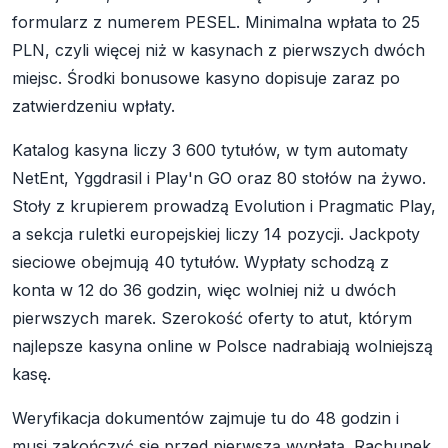
formularz z numerem PESEL. Minimalna wpłata to 25
PLN, czyli więcej niż w kasynach z pierwszych dwóch
miejsc. Środki bonusowe kasyno dopisuje zaraz po
zatwierdzeniu wpłaty.
Katalog kasyna liczy 3 600 tytułów, w tym automaty
NetEnt, Yggdrasil i Play'n GO oraz 80 stołów na żywo.
Stoły z krupierem prowadzą Evolution i Pragmatic Play,
a sekcja ruletki europejskiej liczy 14 pozycji. Jackpoty
sieciowe obejmują 40 tytułów. Wypłaty schodzą z
konta w 12 do 36 godzin, więc wolniej niż u dwóch
pierwszych marek. Szerokość oferty to atut, którym
najlepsze kasyna online w Polsce nadrabiają wolniejszą
kasę.
Weryfikacja dokumentów zajmuje tu do 48 godzin i
musi zakończyć się przed pierwszą wypłatą. Rachunek