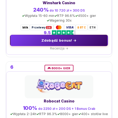
Winshark Casino
240%
do 10 720 zł + 300 DS
Wypłata 15-60 min
RTP 96.6%
4500+ gier
Wagering 30x
blik
VISA
Przelewy
₿ BTC
ETH
24
9.5
Zdobądź bonus! →
Recenzja →
6
🎮 8000+ GIER
Robocat Casino
100%
do 2250 zł + 200 DS + 1 Bonus Crab
Wypłata 2-24h
RTP 96.3%
8000+ gier
400+ stołów live