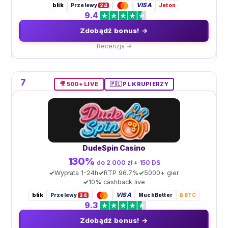
blik
VISA
Przelewy
Jeton
24
9.4
Zdobądź bonus! →
Recenzja →
7
🎥 500+ LIVE
🇵🇱 PL KRUPIERZY
DudeSpin Casino
130%
do 2 000 zł + 150 DS
Wypłata 1-24h
RTP 96.7%
5000+ gier
10% cashback live
blik
VISA
Przelewy
MuchBetter
₿ BTC
24
9.3
Zdobądź bonus! →