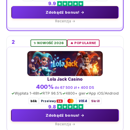
9.9
Zdobądź bonus! →
Recenzja →
2
✨ NOWOŚĆ 2026
🔥 POPULARNE
Lola Jack Casino
400%
do 67 500 zł + 400 DS
Wypłata 1-48h
RTP 96.5%
4800+ gier
App iOS/Android
blik
VISA
Przelewy
Skrill
24
9.8
Zdobądź bonus! →
Recenzja →