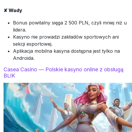
✘ Wady
Bonus powitalny sięga 2 500 PLN, czyli mniej niż u
lidera.
Kasyno nie prowadzi zakładów sportowych ani
sekcji esportowej.
Aplikacja mobilna kasyna dostępna jest tylko na
Androida.
Casea Casino — Polskie kasyno online z obsługą
BLIK