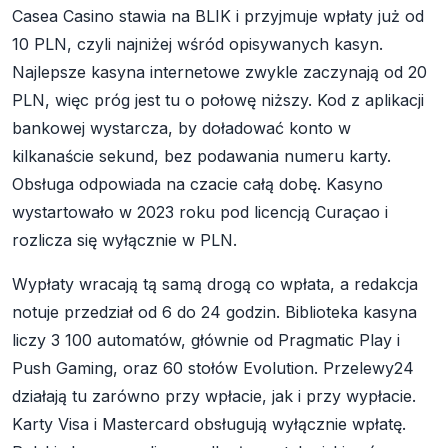
Casea Casino stawia na BLIK i przyjmuje wpłaty już od
10 PLN, czyli najniżej wśród opisywanych kasyn.
Najlepsze kasyna internetowe zwykle zaczynają od 20
PLN, więc próg jest tu o połowę niższy. Kod z aplikacji
bankowej wystarcza, by doładować konto w
kilkanaście sekund, bez podawania numeru karty.
Obsługa odpowiada na czacie całą dobę. Kasyno
wystartowało w 2023 roku pod licencją Curaçao i
rozlicza się wyłącznie w PLN.
Wypłaty wracają tą samą drogą co wpłata, a redakcja
notuje przedział od 6 do 24 godzin. Biblioteka kasyna
liczy 3 100 automatów, głównie od Pragmatic Play i
Push Gaming, oraz 60 stołów Evolution. Przelewy24
działają tu zarówno przy wpłacie, jak i przy wypłacie.
Karty Visa i Mastercard obsługują wyłącznie wpłatę.