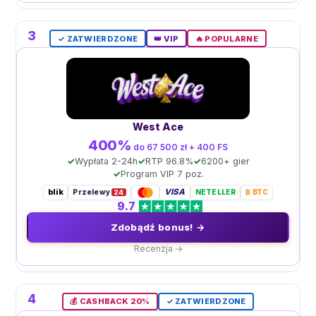
3
✓ ZATWIERDZONE
👑 VIP
🔥 POPULARNE
West Ace
400%
do 67 500 zł + 400 FS
Wypłata 2-24h
RTP 96.8%
6200+ gier
Program VIP 7 poz.
blik
VISA
Przelewy
NETELLER
₿ BTC
24
9.7
Zdobądź bonus! →
Recenzja →
4
💰 CASHBACK 20%
✓ ZATWIERDZONE