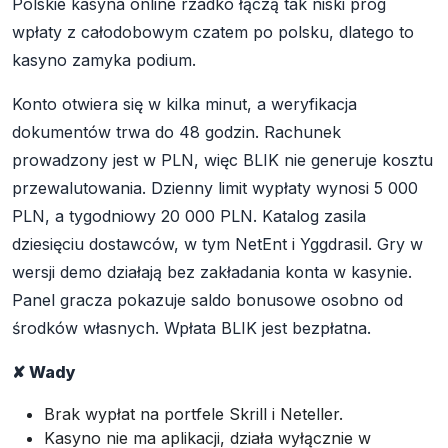
Polskie kasyna online rzadko łączą tak niski próg
wpłaty z całodobowym czatem po polsku, dlatego to
kasyno zamyka podium.
Konto otwiera się w kilka minut, a weryfikacja
dokumentów trwa do 48 godzin. Rachunek
prowadzony jest w PLN, więc BLIK nie generuje kosztu
przewalutowania. Dzienny limit wypłaty wynosi 5 000
PLN, a tygodniowy 20 000 PLN. Katalog zasila
dziesięciu dostawców, w tym NetEnt i Yggdrasil. Gry w
wersji demo działają bez zakładania konta w kasynie.
Panel gracza pokazuje saldo bonusowe osobno od
środków własnych. Wpłata BLIK jest bezpłatna.
✘ Wady
Brak wypłat na portfele Skrill i Neteller.
Kasyno nie ma aplikacji, działa wyłącznie w