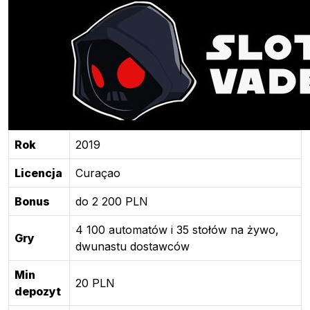
Rok
2019
Licencja
Curaçao
Bonus
do 2 200 PLN
4 100 automatów i 35 stołów na żywo,
Gry
dwunastu dostawców
Min
20 PLN
depozyt