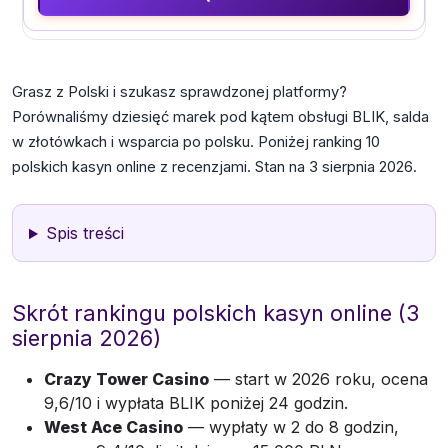
Grasz z Polski i szukasz sprawdzonej platformy?
Porównaliśmy dziesięć marek pod kątem obsługi BLIK, salda
w złotówkach i wsparcia po polsku. Poniżej ranking 10
polskich kasyn online z recenzjami. Stan na 3 sierpnia 2026.
Spis treści
Skrót rankingu polskich kasyn online (3
sierpnia 2026)
Crazy Tower Casino
— start w 2026 roku, ocena
9,6/10 i wypłata BLIK poniżej 24 godzin.
West Ace Casino
— wypłaty w 2 do 8 godzin,