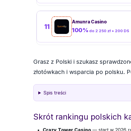
Amunra Casino
11
100%
do 2 250 zł + 200 DS
Grasz z Polski i szukasz sprawdzo
złotówkach i wsparcia po polsku. Po
Spis treści
Skrót rankingu polskich k
Crazy Tower Casino
— start w 2026 ro