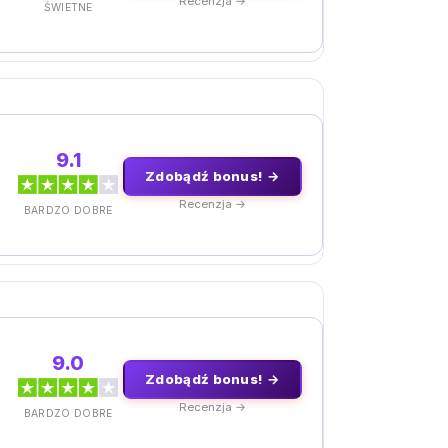
Recenzja →
ŚWIETNE
9.1
Zdobądź bonus! →
Recenzja →
BARDZO DOBRE
9.0
Zdobądź bonus! →
Recenzja →
BARDZO DOBRE