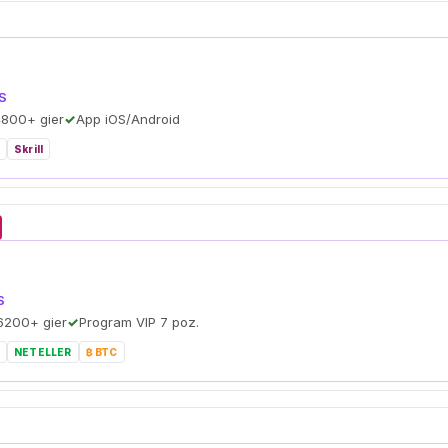
S
4800+ gier
App iOS/Android
A
Skrill
S
6200+ gier
Program VIP 7 poz.
A
NETELLER
₿ BTC