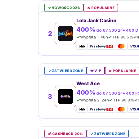
✨ NOWOŚĆ 2026
🔥 POPULARNE
Lola Jack Casino
400%
do 67 500 zł + 400 D
2
Wypłata 1-48h
RTP 96.5%
blik
VIS
Przelewy
24
✓ ZATWIERDZONE
👑 VIP
🔥 POPULARNE
West Ace
400%
do 67 500 zł + 400 F
3
Wypłata 2-24h
RTP 96.8%
blik
VIS
Przelewy
24
💰 CASHBACK 20%
✓ ZATWIERDZONE