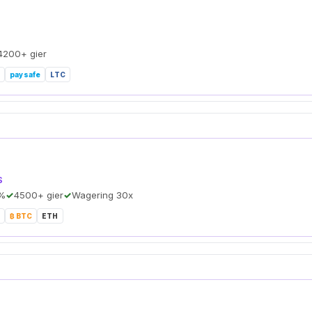
S
4200+ gier
A
paysafe
LTC
S
6%
4500+ gier
Wagering 30x
A
₿ BTC
ETH