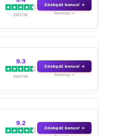
Zdobądź bonus! →
Recenzja →
ŚWIETNE
9.3
Zdobądź bonus! →
Recenzja →
ŚWIETNE
9.2
Zdobądź bonus! →