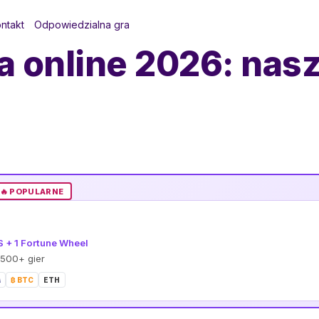
ntakt
Odpowiedzialna gra
a online 2026: nasz
🔥 POPULARNE
S + 1 Fortune Wheel
500+ gier
A
₿ BTC
ETH