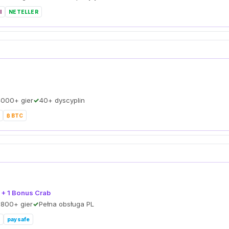
l
NETELLER
4000+ gier
40+ dyscyplin
₿ BTC
 + 1 Bonus Crab
3800+ gier
Pełna obsługa PL
A
paysafe