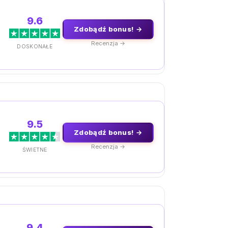
9.6
Zdobądź bonus! →
Recenzja →
DOSKONAŁE
9.5
Zdobądź bonus! →
Recenzja →
ŚWIETNE
9.4