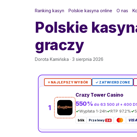
Ranking kasyn
Polskie kasyna online
O nas
Ko
Polskie kasyn
graczy
Dorota Kamińska · 3 sierpnia 2026
⭐️ NAJLEPSZY WYBÓR
✓ ZATWIERDZONE
Crazy Tower Casino
550%
do 63 500 zł + 400 D
1
Wypłata 1-24h
RTP 97.2%
5
blik
VIS
Przelewy
24