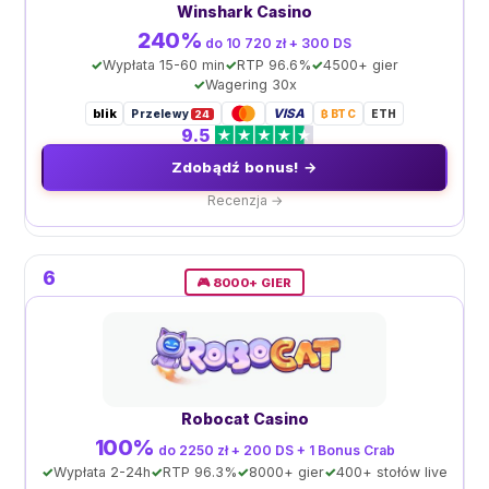
Winshark Casino
240%
do 10 720 zł + 300 DS
Wypłata 15-60 min
RTP 96.6%
4500+ gier
Wagering 30x
blik
VISA
Przelewy
₿ BTC
ETH
24
9.5
Zdobądź bonus! →
Recenzja →
6
🎮 8000+ GIER
Robocat Casino
100%
do 2250 zł + 200 DS + 1 Bonus Crab
Wypłata 2-24h
RTP 96.3%
8000+ gier
400+ stołów live