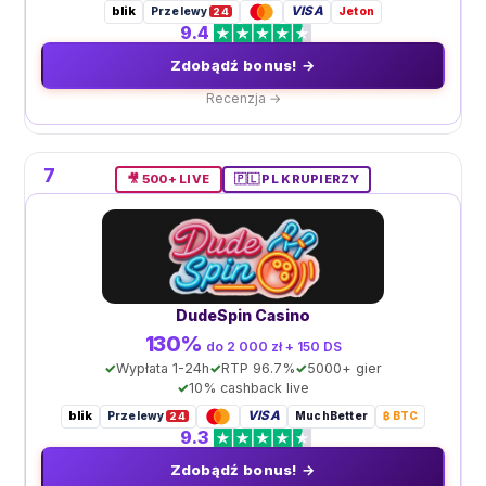
blik
VISA
Przelewy
Jeton
24
9.4
Zdobądź bonus! →
Recenzja →
7
🎥 500+ LIVE
🇵🇱 PL KRUPIERZY
DudeSpin Casino
130%
do 2 000 zł + 150 DS
Wypłata 1-24h
RTP 96.7%
5000+ gier
10% cashback live
blik
VISA
Przelewy
MuchBetter
₿ BTC
24
9.3
Zdobądź bonus! →