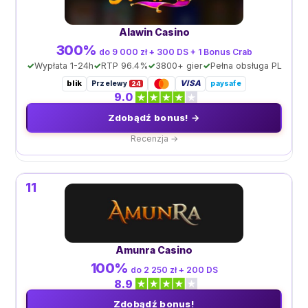
Alawin Casino
300%
do 9 000 zł + 300 DS + 1 Bonus Crab
Wypłata 1-24h
RTP 96.4%
3800+ gier
Pełna obsługa PL
blik
VISA
Przelewy
paysafe
24
9.0
Zdobądź bonus! →
Recenzja →
11
Amunra Casino
100%
do 2 250 zł + 200 DS
8.9
Zdobądź bonus!