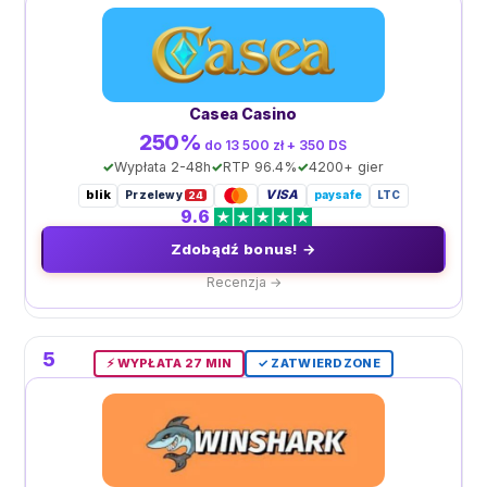
Casea Casino
250%
do 13 500 zł + 350 DS
Wypłata 2-48h
RTP 96.4%
4200+ gier
blik
VISA
Przelewy
paysafe
LTC
24
9.6
Zdobądź bonus! →
Recenzja →
5
⚡️ WYPŁATA 27 MIN
✓ ZATWIERDZONE