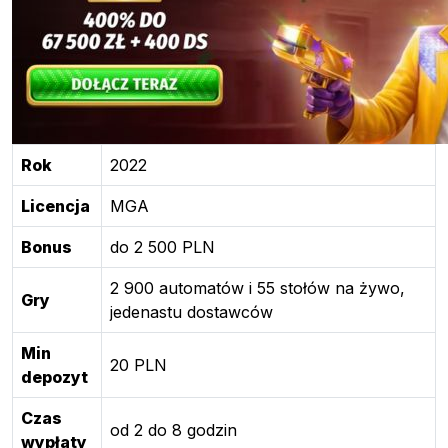
Rok
2022
Licencja
MGA
Bonus
do 2 500 PLN
2 900 automatów i 55 stołów na żywo,
Gry
jedenastu dostawców
Min
20 PLN
depozyt
Czas
od 2 do 8 godzin
wypłaty