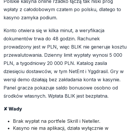
Polskie kasyna online rzadko łączą tak niski próg
wpłaty z całodobowym czatem po polsku, dlatego to
kasyno zamyka podium.
Konto otwiera się w kilka minut, a weryfikacja
dokumentów trwa do 48 godzin. Rachunek
prowadzony jest w PLN, więc BLIK nie generuje kosztu
przewalutowania. Dzienny limit wypłaty wynosi 5 000
PLN, a tygodniowy 20 000 PLN. Katalog zasila
dziesięciu dostawców, w tym NetEnt i Yggdrasil. Gry w
wersji demo działają bez zakładania konta w kasynie.
Panel gracza pokazuje saldo bonusowe osobno od
środków własnych. Wpłata BLIK jest bezpłatna.
✘ Wady
Brak wypłat na portfele Skrill i Neteller.
Kasyno nie ma aplikacji, działa wyłącznie w