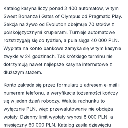
Katalog kasyna liczy ponad 3 400 automatów, w tym
Sweet Bonanza i Gates of Olympus od Pragmatic Play.
Sekcja na żywo od Evolution obejmuje 70 stołów z
polskojęzycznymi krupierami. Turnieje automatowe
rozstrzygają się co tydzień, a pula sięga 40 000 PLN.
Wypłata na konto bankowe zamyka się w tym kasynie
zwykle w 24 godzinach. Tak krótkiego terminu nie
dotrzymują nawet najlepsze kasyna internetowe z
dłuższym stażem.
Konto zakłada się przez formularz z adresem e-mail i
numerem telefonu, a weryfikacja tożsamości kończy
się w jeden dzień roboczy. Waluta rachunku to
wyłącznie PLN, więc przewalutowanie nie obciąża
wpłaty. Dzienny limit wypłaty wynosi 8 000 PLN, a
miesięczny 60 000 PLN. Katalog zasila dziewięciu