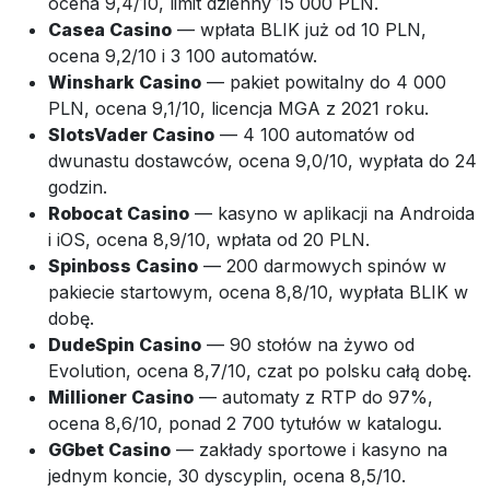
ocena 9,4/10, limit dzienny 15 000 PLN.
Casea Casino
— wpłata BLIK już od 10 PLN,
ocena 9,2/10 i 3 100 automatów.
Winshark Casino
— pakiet powitalny do 4 000
PLN, ocena 9,1/10, licencja MGA z 2021 roku.
SlotsVader Casino
— 4 100 automatów od
dwunastu dostawców, ocena 9,0/10, wypłata do 24
godzin.
Robocat Casino
— kasyno w aplikacji na Androida
i iOS, ocena 8,9/10, wpłata od 20 PLN.
Spinboss Casino
— 200 darmowych spinów w
pakiecie startowym, ocena 8,8/10, wypłata BLIK w
dobę.
DudeSpin Casino
— 90 stołów na żywo od
Evolution, ocena 8,7/10, czat po polsku całą dobę.
Millioner Casino
— automaty z RTP do 97%,
ocena 8,6/10, ponad 2 700 tytułów w katalogu.
GGbet Casino
— zakłady sportowe i kasyno na
jednym koncie, 30 dyscyplin, ocena 8,5/10.