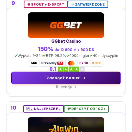
9
⚽️ SPORT + E-SPORT
✓ ZATWIERDZONE
GGbet Casino
150%
do 12 600 zł + 900 DS
Wypłata 1-24h
RTP 96.2%
4000+ gier
40+ dyscyplin
blik
Przelewy
Skrill
₿ BTC
24
9.1
Zdobądź bonus! →
Recenzja →
10
🇵🇱 NAJLEPSZE PL
💸 DEPOZYT OD 10 ZŁ