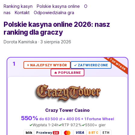
Ranking kasyn
Polskie kasyna online
O
nas
Kontakt
Odpowiedzialna gra
Polskie kasyna online 2026: nasz
ranking dla graczy
Dorota Kamińska · 3 sierpnia 2026
1
⭐️ NAJLEPSZY WYBÓR
✓ ZATWIERDZONE
🔥 POPULARNE
Crazy Tower Casino
550%
do 63 500 zł + 400 DS + 1 Fortune Wheel
Wypłata 1-24h
RTP 97.2%
5500+ gier
blik
VISA
Przelewy
₿ BTC
ETH
24