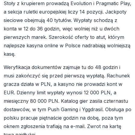
Stoły z krupierem prowadzą Evolution i Pragmatic Play,
a sekcja ruletki europejskiej liczy 14 pozycji. Jackpoty
sieciowe obejmują 40 tytułów. Wypłaty schodzą z
konta w 12 do 36 godzin, więc wolniej niż u dwóch
pierwszych marek. Szerokość oferty to atut, którym
najlepsze kasyna online w Polsce nadrabiają wolniejszą
kasę.
Weryfikacja dokumentów zajmuje tu do 48 godzin i
musi zakończyć się przed pierwszą wypłatą. Rachunek
gracza działa w PLN, a kasyno nie prowadzi kont w
EUR. Dzienny limit wypłaty wynosi 12 000 PLN, a
miesięczny 80 000 PLN. Katalog gier zasila czternastu
dostawców, w tym Push Gaming i Yggdrasil. Obsługa po
polsku pracuje piętnaście godzin na dobę, poza tym
oknem zgłoszenia trafiają na e-mail. Zwrot na kartę
trwa najdłużej.