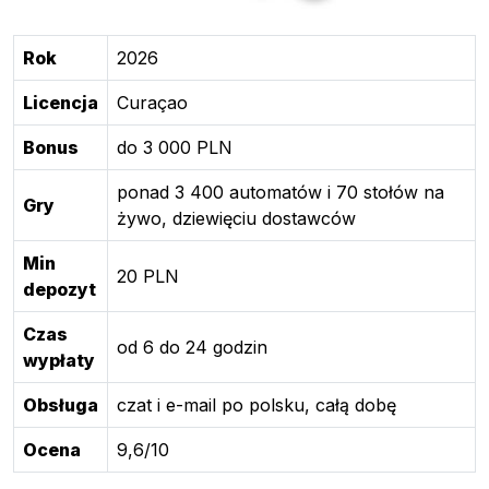
Rok
2026
Licencja
Curaçao
Bonus
do 3 000 PLN
ponad 3 400 automatów i 70 stołów na
Gry
żywo, dziewięciu dostawców
Min
20 PLN
depozyt
Czas
od 6 do 24 godzin
wypłaty
Obsługa
czat i e-mail po polsku, całą dobę
Ocena
9,6/10