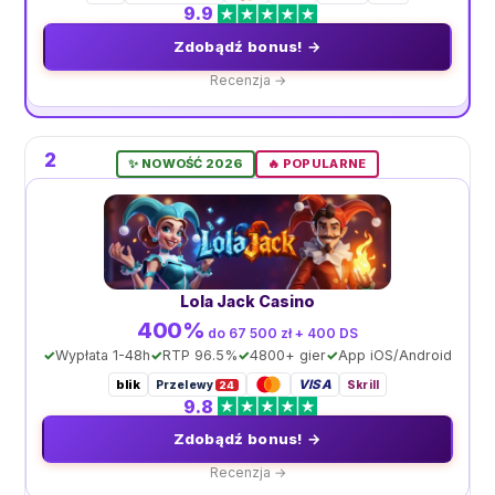
9.9
Zdobądź bonus! →
Recenzja →
2
✨ NOWOŚĆ 2026
🔥 POPULARNE
Lola Jack Casino
400%
do 67 500 zł + 400 DS
Wypłata 1-48h
RTP 96.5%
4800+ gier
App iOS/Android
blik
VISA
Przelewy
Skrill
24
9.8
Zdobądź bonus! →
Recenzja →