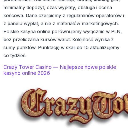
minimalny depozyt, czas wypłaty, obsługa i ocena
końcowa. Dane czerpiemy z regulaminów operatorów i
z panelu wypłat, a nie z materiałów marketingowych.
Polskie kasyna online porównujemy wyłącznie w PLN,
bez przeliczania kursów walut. Kolejność wynika z
sumy punktów. Punktację w skali do 10 aktualizujemy
co tydzień.
Crazy Tower Casino — Najlepsze nowe polskie
kasyno online 2026