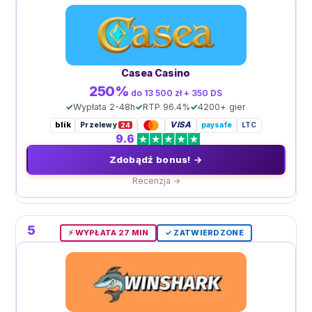
Casea Casino
250%
do 13 500 zł + 350 DS
Wypłata 2-48h
RTP 96.4%
4200+ gier
blik
VISA
Przelewy
paysafe
LTC
24
9.6
Zdobądź bonus! →
Recenzja →
5
⚡️ WYPŁATA 27 MIN
✓ ZATWIERDZONE