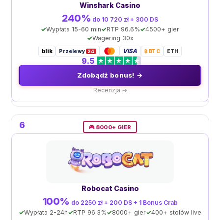
Winshark Casino
240%
do 10 720 zł + 300 DS
Wypłata 15-60 min
RTP 96.6%
4500+ gier
Wagering 30x
blik
VISA
Przelewy
₿ BTC
ETH
24
9.5
Zdobądź bonus! →
Recenzja →
6
🎮 8000+ GIER
Robocat Casino
100%
do 2250 zł + 200 DS + 1 Bonus Crab
Wypłata 2-24h
RTP 96.3%
8000+ gier
400+ stołów live