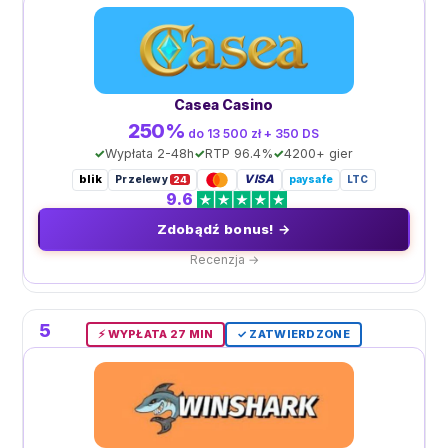
Casea Casino
250%
do 13 500 zł + 350 DS
Wypłata 2-48h
RTP 96.4%
4200+ gier
blik
VISA
Przelewy
paysafe
LTC
24
9.6
Zdobądź bonus! →
Recenzja →
5
⚡️ WYPŁATA 27 MIN
✓ ZATWIERDZONE