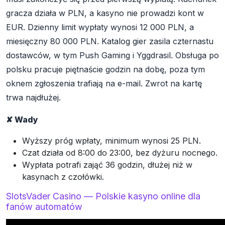
gracza działa w PLN, a kasyno nie prowadzi kont w
EUR. Dzienny limit wypłaty wynosi 12 000 PLN, a
miesięczny 80 000 PLN. Katalog gier zasila czternastu
dostawców, w tym Push Gaming i Yggdrasil. Obsługa po
polsku pracuje piętnaście godzin na dobę, poza tym
oknem zgłoszenia trafiają na e-mail. Zwrot na kartę
trwa najdłużej.
✘ Wady
Wyższy próg wpłaty, minimum wynosi 25 PLN.
Czat działa od 8:00 do 23:00, bez dyżuru nocnego.
Wypłata potrafi zająć 36 godzin, dłużej niż w
kasynach z czołówki.
SlotsVader Casino — Polskie kasyno online dla
fanów automatów