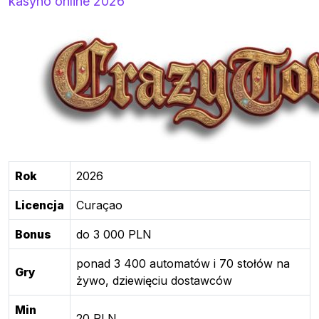
kasyno online 2026
Rok
2026
Licencja
Curaçao
Bonus
do 3 000 PLN
ponad 3 400 automatów i 70 stołów na
Gry
żywo, dziewięciu dostawców
Min
20 PLN