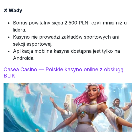
✘ Wady
Bonus powitalny sięga 2 500 PLN, czyli mniej niż u
lidera.
Kasyno nie prowadzi zakładów sportowych ani
sekcji esportowej.
Aplikacja mobilna kasyna dostępna jest tylko na
Androida.
Casea Casino — Polskie kasyno online z obsługą
BLIK