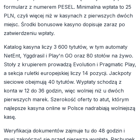
formularz z numerem PESEL. Minimalna wpłata to 25
PLN, czyli więcej niż w kasynach z pierwszych dwóch
miejsc. Środki bonusowe kasyno dopisuje zaraz po
zatwierdzeniu wpłaty.
Katalog kasyna liczy 3 600 tytułów, w tym automaty
NetEnt, Yggdrasil i Play'n GO oraz 80 stołów na żywo.
Stoły z krupierem prowadzą Evolution i Pragmatic Play,
a sekcja ruletki europejskiej liczy 14 pozycji. Jackpoty
sieciowe obejmują 40 tytułów. Wypłaty schodzą z
konta w 12 do 36 godzin, więc wolniej niż u dwóch
pierwszych marek. Szerokość oferty to atut, którym
najlepsze kasyna online w Polsce nadrabiają wolniejszą
kasę.
Weryfikacja dokumentów zajmuje tu do 48 godzin i
musi zakończyć się przed pierwszą wypłatą. Rachunek