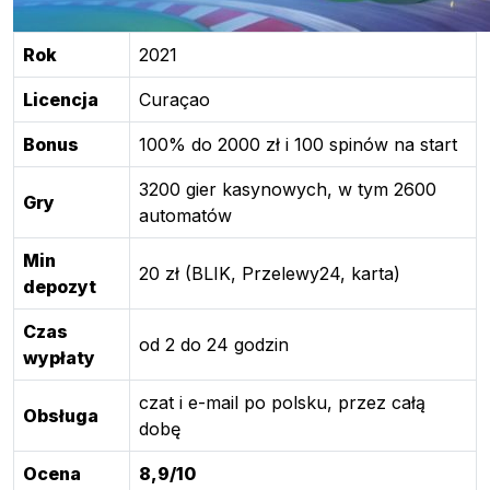
Rok
2021
Licencja
Curaçao
Bonus
100% do 2000 zł i 100 spinów na start
3200 gier kasynowych, w tym 2600
Gry
automatów
Min
20 zł (BLIK, Przelewy24, karta)
depozyt
Czas
od 2 do 24 godzin
wypłaty
czat i e-mail po polsku, przez całą
Obsługa
dobę
Ocena
8,9/10