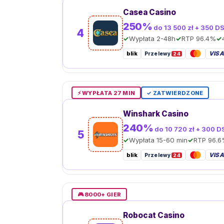
Casea Casino
250%
do 13 500 zł + 350 D
4
Wypłata 2-48h
RTP 96.4%
blik
VIS
Przelewy
24
⚡️ WYPŁATA 27 MIN
✓ ZATWIERDZONE
Winshark Casino
240%
do 10 720 zł + 300 D
5
Wypłata 15-60 min
RTP 96.
blik
VIS
Przelewy
24
🎮 8000+ GIER
Robocat Casino