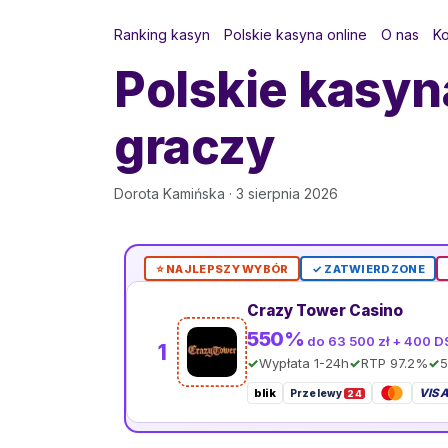
Ranking kasyn
Polskie kasyna online
O nas
Ko
Polskie kasyn
graczy
Dorota Kamińska · 3 sierpnia 2026
⭐️ NAJLEPSZY WYBÓR
✓ ZATWIERDZONE
Crazy Tower Casino
550%
do 63 500 zł + 400 D
1
Wypłata 1-24h
RTP 97.2%
5
blik
VIS
Przelewy
24