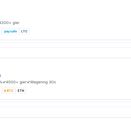
S
4200+ gier
A
paysafe
LTC
S
6%
4500+ gier
Wagering 30x
A
₿ BTC
ETH