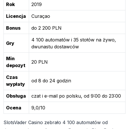
Rok
2019
Licencja
Curaçao
Bonus
do 2 200 PLN
4 100 automatów i 35 stołów na żywo,
Gry
dwunastu dostawców
Min
20 PLN
depozyt
Czas
od 8 do 24 godzin
wypłaty
Obsługa
czat i e-mail po polsku, od 9:00 do 23:00
Ocena
9,0/10
SlotsVader Casino zebrało 4 100 automatów od