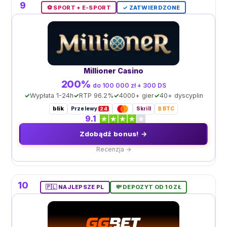
9
⚽️ SPORT + E-SPORT
✓ ZATWIERDZONE
Millioner Casino
200%
dо 100 000 zł + 300 DS
Wypłata 1-24h
RTP 96.2%
4000+ gier
40+ dyscyplin
blik
Przelewy
Skrill
₿ BTC
24
9.1
Zdobądź bonus! →
Recenzja →
10
🇵🇱 NAJLEPSZE PL
💸 DEPOZYT OD 10 ZŁ