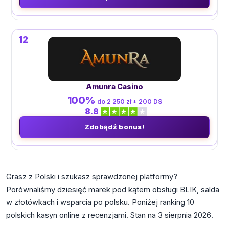
12
Amunra Casino
100%
do 2 250 zł + 200 DS
8.8
Zdobądź bonus!
Grasz z Polski i szukasz sprawdzonej platformy?
Porównaliśmy dziesięć marek pod kątem obsługi BLIK, salda
w złotówkach i wsparcia po polsku. Poniżej ranking 10
polskich kasyn online z recenzjami. Stan na 3 sierpnia 2026.