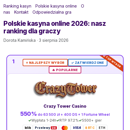
Ranking kasyn
Polskie kasyna online
O
nas
Kontakt
Odpowiedzialna gra
Polskie kasyna online 2026: nasz
ranking dla graczy
Dorota Kamińska · 3 sierpnia 2026
1
⭐️ NAJLEPSZY WYBÓR
✓ ZATWIERDZONE
🔥 POPULARNE
Crazy Tower Casino
550%
do 63 500 zł + 400 DS + 1 Fortune Wheel
Wypłata 1-24h
RTP 97.2%
5500+ gier
blik
VISA
Przelewy
₿ BTC
ETH
24