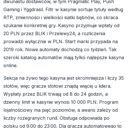
dwunastu dostawców, w tym Pragmatic Play, Push
Gaming i Yggdrasil. Filtr w kasynie sortuje tytuły według
RTP, zmienności i wielkości siatki bębnów, co skraca
szukanie konkretnej gry. Kasyno przyjmuje wpłaty od
20 PLN przez BLIK i Przelewy24, a rozliczenia
prowadzi wyłącznie w PLN. Start marki przypada na
2019 rok. Nowe automaty dochodzą co tydzień. Tak
szeroki katalog automatów mają tylko najlepsze kasyna
online.
Sekcja na żywo tego kasyna jest skromniejsza i liczy 35
stołów, więc gracze stołowi znajdą więcej u lidera.
Wypłaty przez BLIK trwają od 8 do 24 godzin, a
dzienny limit w kasynie wynosi 10 000 PLN. Program
lojalnościowy ma pięć poziomów, a awans zależy od
liczby rozegranych rund. Obsługa odpowiada po
polsku od 9:00 do 23:00. Dla gracza automatowego to