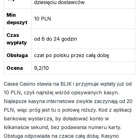
dziesięciu dostawców
Min
10 PLN
depozyt
Czas
od 6 do 24 godzin
wypłaty
Obsługa
czat po polsku przez całą dobę
Ocena
9,2/10
Casea Casino stawia na BLIK i przyjmuje wpłaty już od
10 PLN, czyli najniżej wśród opisywanych kasyn.
Najlepsze kasyna internetowe zwykle zaczynają od 20
PLN, więc próg jest tu o połowę niższy. Kod z aplikacji
bankowej wystarcza, by doładować konto w
kilkanaście sekund, bez podawania numeru karty.
Obsługa odpowiada na czacie całą dobę. Kasyno