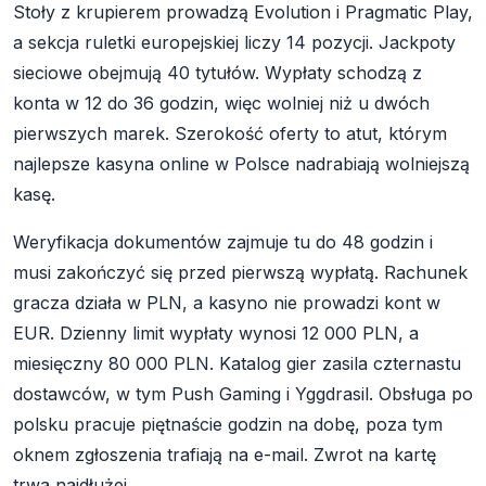
Stoły z krupierem prowadzą Evolution i Pragmatic Play,
a sekcja ruletki europejskiej liczy 14 pozycji. Jackpoty
sieciowe obejmują 40 tytułów. Wypłaty schodzą z
konta w 12 do 36 godzin, więc wolniej niż u dwóch
pierwszych marek. Szerokość oferty to atut, którym
najlepsze kasyna online w Polsce nadrabiają wolniejszą
kasę.
Weryfikacja dokumentów zajmuje tu do 48 godzin i
musi zakończyć się przed pierwszą wypłatą. Rachunek
gracza działa w PLN, a kasyno nie prowadzi kont w
EUR. Dzienny limit wypłaty wynosi 12 000 PLN, a
miesięczny 80 000 PLN. Katalog gier zasila czternastu
dostawców, w tym Push Gaming i Yggdrasil. Obsługa po
polsku pracuje piętnaście godzin na dobę, poza tym
oknem zgłoszenia trafiają na e-mail. Zwrot na kartę
trwa najdłużej.