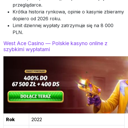
przeglądarce.
Krótka historia rynkowa, opinie o kasynie zbieramy
dopiero od 2026 roku.
Limit dziennej wypłaty zatrzymuje się na 8 000
PLN.
West Ace Casino — Polskie kasyno online z
szybkimi wypłatami
Rok
2022