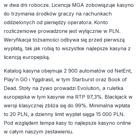
w dwa dni robocze. Licencja MGA zobowiązuje kasyno
do trzymania środków graczy na rachunkach
oddzielonych od pieniędzy operatora. Konto
rozliczeniowe prowadzone jest wyłącznie w PLN.
Weryfikacja tożsamości odbywa się przed pierwszą
wypłatą, tak jak robią to wszystkie najlepsze kasyna z
licencją europejską.
Katalog kasyna obejmuje 2 900 automatów od NetEnt,
Play'n GO i Yggdrasil, w tym Starburst oraz Book of
Dead. Stoły na żywo prowadzi Evolution, a ruletka
europejska w tym kasynie ma RTP 97,3%. Blackjack w
wersji klasycznej zbliża się do 99%. Minimalna wpłata
to 20 PLN, a dzienny limit wypłat sięga 15 000 PLN.
Pod względem tempa kasy to najlepsze kasyno online
w całym naszym zestawieniu.