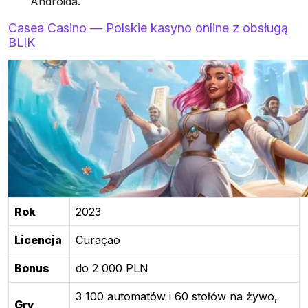
Androida.
Casea Casino — Polskie kasyno online z obsługą
BLIK
Rok
2023
Licencja
Curaçao
Bonus
do 2 000 PLN
3 100 automatów i 60 stołów na żywo,
Gry