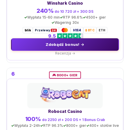
Winshark Casino
240%
do 10 720 zł + 300 DS
Wypłata 15-60 min
RTP 96.6%
4500+ gier
Wagering 30x
blik
VISA
Przelewy
₿ BTC
ETH
24
9.5
Zdobądź bonus! →
Recenzja →
6
🎮 8000+ GIER
Robocat Casino
100%
do 2250 zł + 200 DS + 1 Bonus Crab
Wypłata 2-24h
RTP 96.3%
8000+ gier
400+ stołów live