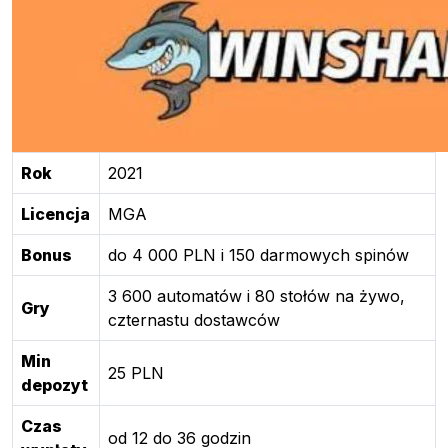
Rok
2021
Licencja
MGA
Bonus
do 4 000 PLN i 150 darmowych spinów
3 600 automatów i 80 stołów na żywo,
Gry
czternastu dostawców
Min
25 PLN
depozyt
Czas
od 12 do 36 godzin