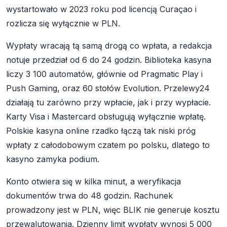
wystartowało w 2023 roku pod licencją Curaçao i
rozlicza się wyłącznie w PLN.
Wypłaty wracają tą samą drogą co wpłata, a redakcja
notuje przedział od 6 do 24 godzin. Biblioteka kasyna
liczy 3 100 automatów, głównie od Pragmatic Play i
Push Gaming, oraz 60 stołów Evolution. Przelewy24
działają tu zarówno przy wpłacie, jak i przy wypłacie.
Karty Visa i Mastercard obsługują wyłącznie wpłatę.
Polskie kasyna online rzadko łączą tak niski próg
wpłaty z całodobowym czatem po polsku, dlatego to
kasyno zamyka podium.
Konto otwiera się w kilka minut, a weryfikacja
dokumentów trwa do 48 godzin. Rachunek
prowadzony jest w PLN, więc BLIK nie generuje kosztu
przewalutowania. Dzienny limit wypłaty wynosi 5 000