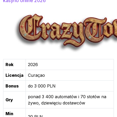
kasyno online 2026
Rok
2026
Licencja
Curaçao
Bonus
do 3 000 PLN
ponad 3 400 automatów i 70 stołów na
Gry
żywo, dziewięciu dostawców
Min
20 PLN