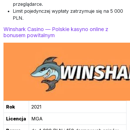
przeglądarce.
Limit pojedynczej wypłaty zatrzymuje się na 5 000
PLN.
Winshark Casino — Polskie kasyno online z
bonusem powitalnym
Rok
2021
Licencja
MGA