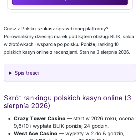
Grasz z Polski i szukasz sprawdzonej platformy?
Porównaliśmy dziesięć marek pod kątem obsługi BLIK, salda
w złotówkach i wsparcia po polsku. Poniżej ranking 10
polskich kasyn online z recenzjami. Stan na 3 sierpnia 2026.
Spis treści
Skrót rankingu polskich kasyn online (3
sierpnia 2026)
Crazy Tower Casino
— start w 2026 roku, ocena
9,6/10 i wypłata BLIK poniżej 24 godzin.
West Ace Casino
— wypłaty w 2 do 8 godzin,