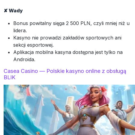
✘ Wady
Bonus powitalny sięga 2 500 PLN, czyli mniej niż u
lidera.
Kasyno nie prowadzi zakładów sportowych ani
sekcji esportowej.
Aplikacja mobilna kasyna dostępna jest tylko na
Androida.
Casea Casino — Polskie kasyno online z obsługą
BLIK