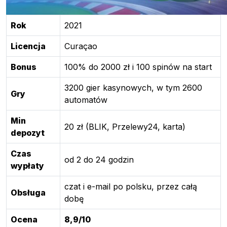
Rok
2021
Licencja
Curaçao
Bonus
100% do 2000 zł i 100 spinów na start
3200 gier kasynowych, w tym 2600
Gry
automatów
Min
20 zł (BLIK, Przelewy24, karta)
depozyt
Czas
od 2 do 24 godzin
wypłaty
czat i e-mail po polsku, przez całą
Obsługa
dobę
Ocena
8,9/10