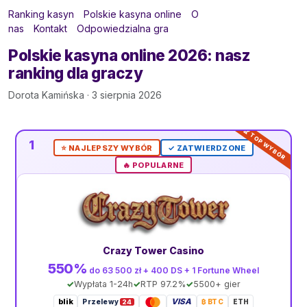
Ranking kasyn
Polskie kasyna online
O
nas
Kontakt
Odpowiedzialna gra
Polskie kasyna online 2026: nasz
ranking dla graczy
Dorota Kamińska · 3 sierpnia 2026
1
⭐️ NAJLEPSZY WYBÓR
✓ ZATWIERDZONE
🔥 POPULARNE
Crazy Tower Casino
550%
do 63 500 zł + 400 DS + 1 Fortune Wheel
Wypłata 1-24h
RTP 97.2%
5500+ gier
blik
VISA
Przelewy
₿ BTC
ETH
24