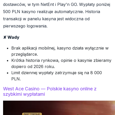
dostawców, w tym NetEnt i Play'n GO. Wypłaty poniżej
500 PLN kasyno realizuje automatycznie. Historia
transakcji w panelu kasyna jest widoczna od
pierwszego logowania.
✘ Wady
Brak aplikacji mobilnej, kasyno działa wyłącznie w
przeglądarce.
Krótka historia rynkowa, opinie o kasynie zbieramy
dopiero od 2026 roku.
Limit dziennej wypłaty zatrzymuje się na 8 000
PLN.
West Ace Casino — Polskie kasyno online z
szybkimi wypłatami