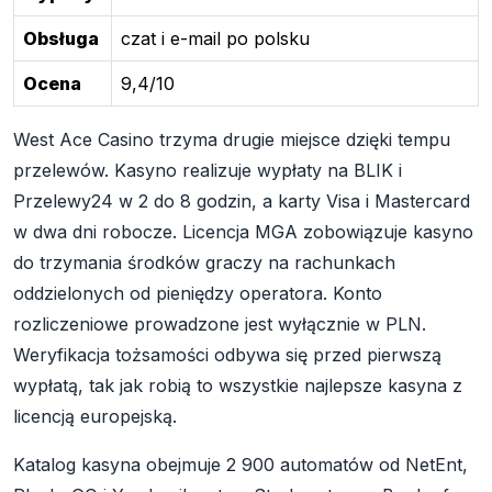
Obsługa
czat i e-mail po polsku
Ocena
9,4/10
West Ace Casino trzyma drugie miejsce dzięki tempu
przelewów. Kasyno realizuje wypłaty na BLIK i
Przelewy24 w 2 do 8 godzin, a karty Visa i Mastercard
w dwa dni robocze. Licencja MGA zobowiązuje kasyno
do trzymania środków graczy na rachunkach
oddzielonych od pieniędzy operatora. Konto
rozliczeniowe prowadzone jest wyłącznie w PLN.
Weryfikacja tożsamości odbywa się przed pierwszą
wypłatą, tak jak robią to wszystkie najlepsze kasyna z
licencją europejską.
Katalog kasyna obejmuje 2 900 automatów od NetEnt,