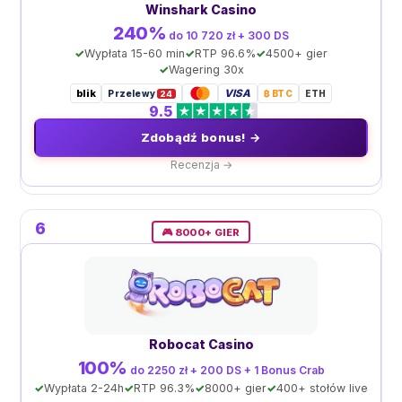
Winshark Casino
240%
do 10 720 zł + 300 DS
Wypłata 15-60 min
RTP 96.6%
4500+ gier
Wagering 30x
blik
VISA
Przelewy
₿ BTC
ETH
24
9.5
Zdobądź bonus! →
Recenzja →
6
🎮 8000+ GIER
Robocat Casino
100%
do 2250 zł + 200 DS + 1 Bonus Crab
Wypłata 2-24h
RTP 96.3%
8000+ gier
400+ stołów live