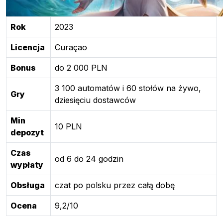
Rok
2023
Licencja
Curaçao
Bonus
do 2 000 PLN
3 100 automatów i 60 stołów na żywo,
Gry
dziesięciu dostawców
Min
10 PLN
depozyt
Czas
od 6 do 24 godzin
wypłaty
Obsługa
czat po polsku przez całą dobę
Ocena
9,2/10