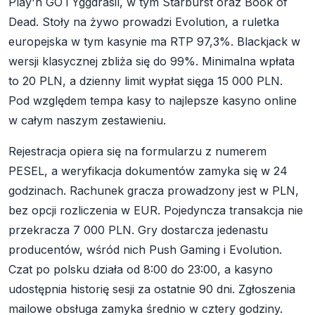
Play'n GO i Yggdrasil, w tym Starburst oraz Book of
Dead. Stoły na żywo prowadzi Evolution, a ruletka
europejska w tym kasynie ma RTP 97,3%. Blackjack w
wersji klasycznej zbliża się do 99%. Minimalna wpłata
to 20 PLN, a dzienny limit wypłat sięga 15 000 PLN.
Pod względem tempa kasy to najlepsze kasyno online
w całym naszym zestawieniu.
Rejestracja opiera się na formularzu z numerem
PESEL, a weryfikacja dokumentów zamyka się w 24
godzinach. Rachunek gracza prowadzony jest w PLN,
bez opcji rozliczenia w EUR. Pojedyncza transakcja nie
przekracza 7 000 PLN. Gry dostarcza jedenastu
producentów, wśród nich Push Gaming i Evolution.
Czat po polsku działa od 8:00 do 23:00, a kasyno
udostępnia historię sesji za ostatnie 90 dni. Zgłoszenia
mailowe obsługa zamyka średnio w cztery godziny.