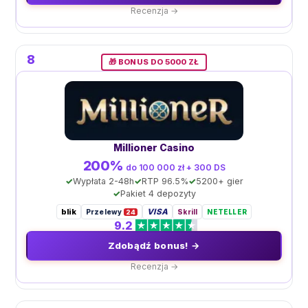
Recenzja →
8
🎁 BONUS DO 5000 ZŁ
Millioner Casino
200%
dо 100 000 zł + 300 DS
Wypłata 2-48h
RTP 96.5%
5200+ gier
Pakiet 4 depozyty
blik
VISA
Przelewy
Skrill
NETELLER
24
9.2
Zdobądź bonus! →
Recenzja →