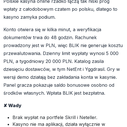
Polskie kasyna online rzadko łączą tak niski próg
wpłaty z całodobowym czatem po polsku, dlatego to
kasyno zamyka podium.
Konto otwiera się w kilka minut, a weryfikacja
dokumentów trwa do 48 godzin. Rachunek
prowadzony jest w PLN, więc BLIK nie generuje kosztu
przewalutowania. Dzienny limit wypłaty wynosi 5 000
PLN, a tygodniowy 20 000 PLN. Katalog zasila
dziesięciu dostawców, w tym NetEnt i Yggdrasil. Gry w
wersji demo działają bez zakładania konta w kasynie.
Panel gracza pokazuje saldo bonusowe osobno od
środków własnych. Wpłata BLIK jest bezpłatna.
✘ Wady
Brak wypłat na portfele Skrill i Neteller.
Kasyno nie ma aplikacji, działa wyłącznie w