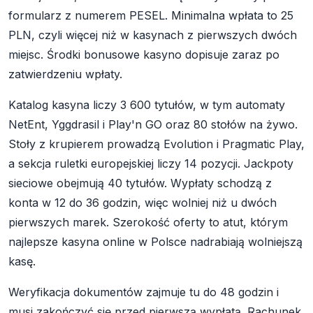
formularz z numerem PESEL. Minimalna wpłata to 25
PLN, czyli więcej niż w kasynach z pierwszych dwóch
miejsc. Środki bonusowe kasyno dopisuje zaraz po
zatwierdzeniu wpłaty.
Katalog kasyna liczy 3 600 tytułów, w tym automaty
NetEnt, Yggdrasil i Play'n GO oraz 80 stołów na żywo.
Stoły z krupierem prowadzą Evolution i Pragmatic Play,
a sekcja ruletki europejskiej liczy 14 pozycji. Jackpoty
sieciowe obejmują 40 tytułów. Wypłaty schodzą z
konta w 12 do 36 godzin, więc wolniej niż u dwóch
pierwszych marek. Szerokość oferty to atut, którym
najlepsze kasyna online w Polsce nadrabiają wolniejszą
kasę.
Weryfikacja dokumentów zajmuje tu do 48 godzin i
musi zakończyć się przed pierwszą wypłatą. Rachunek