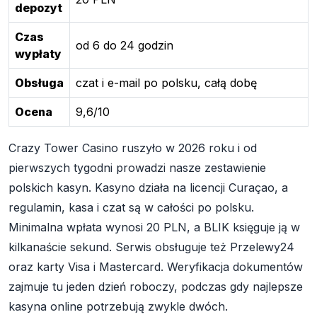
depozyt
Czas
od 6 do 24 godzin
wypłaty
Obsługa
czat i e-mail po polsku, całą dobę
Ocena
9,6/10
Crazy Tower Casino ruszyło w 2026 roku i od
pierwszych tygodni prowadzi nasze zestawienie
polskich kasyn. Kasyno działa na licencji Curaçao, a
regulamin, kasa i czat są w całości po polsku.
Minimalna wpłata wynosi 20 PLN, a BLIK księguje ją w
kilkanaście sekund. Serwis obsługuje też Przelewy24
oraz karty Visa i Mastercard. Weryfikacja dokumentów
zajmuje tu jeden dzień roboczy, podczas gdy najlepsze
kasyna online potrzebują zwykle dwóch.