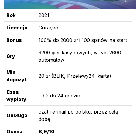
Rok
2021
Licencja
Curaçao
Bonus
100% do 2000 zł i 100 spinów na start
3200 gier kasynowych, w tym 2600
Gry
automatów
Min
20 zł (BLIK, Przelewy24, karta)
depozyt
Czas
od 2 do 24 godzin
wypłaty
czat i e-mail po polsku, przez całą
Obsługa
dobę
Ocena
8,9/10