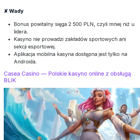
✘ Wady
Bonus powitalny sięga 2 500 PLN, czyli mniej niż u
lidera.
Kasyno nie prowadzi zakładów sportowych ani
sekcji esportowej.
Aplikacja mobilna kasyna dostępna jest tylko na
Androida.
Casea Casino — Polskie kasyno online z obsługą
BLIK