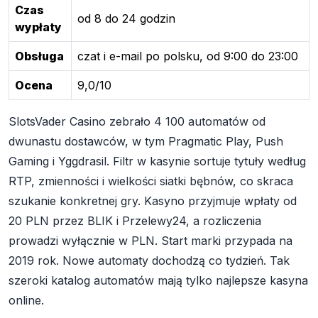
Czas
od 8 do 24 godzin
wypłaty
Obsługa
czat i e-mail po polsku, od 9:00 do 23:00
Ocena
9,0/10
SlotsVader Casino zebrało 4 100 automatów od
dwunastu dostawców, w tym Pragmatic Play, Push
Gaming i Yggdrasil. Filtr w kasynie sortuje tytuły według
RTP, zmienności i wielkości siatki bębnów, co skraca
szukanie konkretnej gry. Kasyno przyjmuje wpłaty od
20 PLN przez BLIK i Przelewy24, a rozliczenia
prowadzi wyłącznie w PLN. Start marki przypada na
2019 rok. Nowe automaty dochodzą co tydzień. Tak
szeroki katalog automatów mają tylko najlepsze kasyna
online.