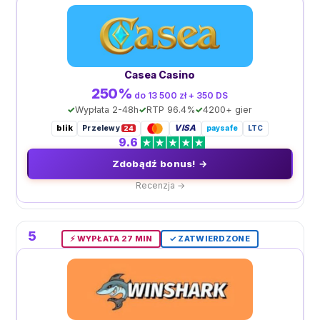
Casea Casino
250%
do 13 500 zł + 350 DS
Wypłata 2-48h
RTP 96.4%
4200+ gier
blik
VISA
Przelewy
paysafe
LTC
24
9.6
Zdobądź bonus! →
Recenzja →
5
⚡️ WYPŁATA 27 MIN
✓ ZATWIERDZONE