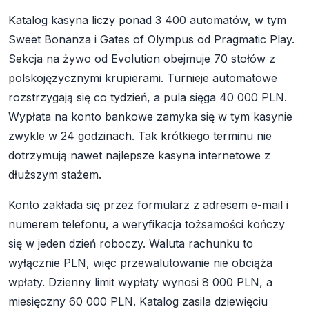
Katalog kasyna liczy ponad 3 400 automatów, w tym
Sweet Bonanza i Gates of Olympus od Pragmatic Play.
Sekcja na żywo od Evolution obejmuje 70 stołów z
polskojęzycznymi krupierami. Turnieje automatowe
rozstrzygają się co tydzień, a pula sięga 40 000 PLN.
Wypłata na konto bankowe zamyka się w tym kasynie
zwykle w 24 godzinach. Tak krótkiego terminu nie
dotrzymują nawet najlepsze kasyna internetowe z
dłuższym stażem.
Konto zakłada się przez formularz z adresem e-mail i
numerem telefonu, a weryfikacja tożsamości kończy
się w jeden dzień roboczy. Waluta rachunku to
wyłącznie PLN, więc przewalutowanie nie obciąża
wpłaty. Dzienny limit wypłaty wynosi 8 000 PLN, a
miesięczny 60 000 PLN. Katalog zasila dziewięciu