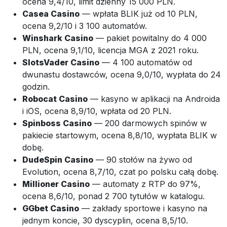
ocena 9,4/10, limit dzienny 15 000 PLN.
Casea Casino
— wpłata BLIK już od 10 PLN,
ocena 9,2/10 i 3 100 automatów.
Winshark Casino
— pakiet powitalny do 4 000
PLN, ocena 9,1/10, licencja MGA z 2021 roku.
SlotsVader Casino
— 4 100 automatów od
dwunastu dostawców, ocena 9,0/10, wypłata do 24
godzin.
Robocat Casino
— kasyno w aplikacji na Androida
i iOS, ocena 8,9/10, wpłata od 20 PLN.
Spinboss Casino
— 200 darmowych spinów w
pakiecie startowym, ocena 8,8/10, wypłata BLIK w
dobę.
DudeSpin Casino
— 90 stołów na żywo od
Evolution, ocena 8,7/10, czat po polsku całą dobę.
Millioner Casino
— automaty z RTP do 97%,
ocena 8,6/10, ponad 2 700 tytułów w katalogu.
GGbet Casino
— zakłady sportowe i kasyno na
jednym koncie, 30 dyscyplin, ocena 8,5/10.