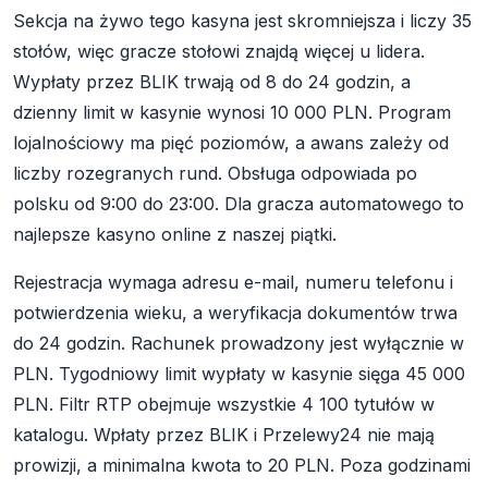
Sekcja na żywo tego kasyna jest skromniejsza i liczy 35
stołów, więc gracze stołowi znajdą więcej u lidera.
Wypłaty przez BLIK trwają od 8 do 24 godzin, a
dzienny limit w kasynie wynosi 10 000 PLN. Program
lojalnościowy ma pięć poziomów, a awans zależy od
liczby rozegranych rund. Obsługa odpowiada po
polsku od 9:00 do 23:00. Dla gracza automatowego to
najlepsze kasyno online z naszej piątki.
Rejestracja wymaga adresu e-mail, numeru telefonu i
potwierdzenia wieku, a weryfikacja dokumentów trwa
do 24 godzin. Rachunek prowadzony jest wyłącznie w
PLN. Tygodniowy limit wypłaty w kasynie sięga 45 000
PLN. Filtr RTP obejmuje wszystkie 4 100 tytułów w
katalogu. Wpłaty przez BLIK i Przelewy24 nie mają
prowizji, a minimalna kwota to 20 PLN. Poza godzinami