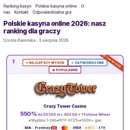
Ranking kasyn
Polskie kasyna online
O
nas
Kontakt
Odpowiedzialna gra
Polskie kasyna online 2026: nasz
ranking dla graczy
Dorota Kamińska · 3 sierpnia 2026
1
⭐️ NAJLEPSZY WYBÓR
✓ ZATWIERDZONE
🔥 POPULARNE
Crazy Tower Casino
550%
do 63 500 zł + 400 DS + 1 Fortune Wheel
Wypłata 1-24h
RTP 97.2%
5500+ gier
blik
VISA
Przelewy
₿ BTC
ETH
24