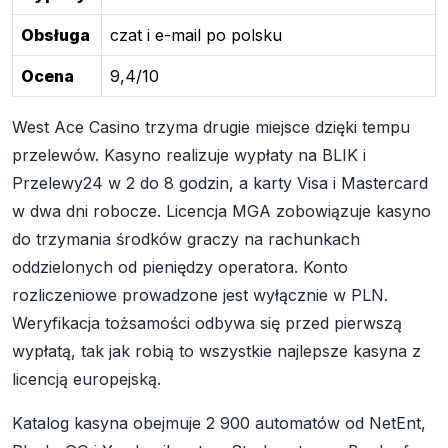
Obsługa
czat i e-mail po polsku
Ocena
9,4/10
West Ace Casino trzyma drugie miejsce dzięki tempu
przelewów. Kasyno realizuje wypłaty na BLIK i
Przelewy24 w 2 do 8 godzin, a karty Visa i Mastercard
w dwa dni robocze. Licencja MGA zobowiązuje kasyno
do trzymania środków graczy na rachunkach
oddzielonych od pieniędzy operatora. Konto
rozliczeniowe prowadzone jest wyłącznie w PLN.
Weryfikacja tożsamości odbywa się przed pierwszą
wypłatą, tak jak robią to wszystkie najlepsze kasyna z
licencją europejską.
Katalog kasyna obejmuje 2 900 automatów od NetEnt,