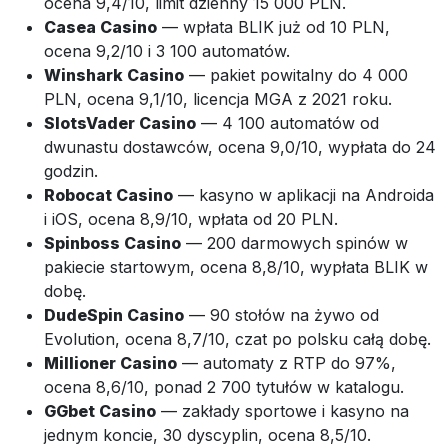
ocena 9,4/10, limit dzienny 15 000 PLN.
Casea Casino
— wpłata BLIK już od 10 PLN,
ocena 9,2/10 i 3 100 automatów.
Winshark Casino
— pakiet powitalny do 4 000
PLN, ocena 9,1/10, licencja MGA z 2021 roku.
SlotsVader Casino
— 4 100 automatów od
dwunastu dostawców, ocena 9,0/10, wypłata do 24
godzin.
Robocat Casino
— kasyno w aplikacji na Androida
i iOS, ocena 8,9/10, wpłata od 20 PLN.
Spinboss Casino
— 200 darmowych spinów w
pakiecie startowym, ocena 8,8/10, wypłata BLIK w
dobę.
DudeSpin Casino
— 90 stołów na żywo od
Evolution, ocena 8,7/10, czat po polsku całą dobę.
Millioner Casino
— automaty z RTP do 97%,
ocena 8,6/10, ponad 2 700 tytułów w katalogu.
GGbet Casino
— zakłady sportowe i kasyno na
jednym koncie, 30 dyscyplin, ocena 8,5/10.