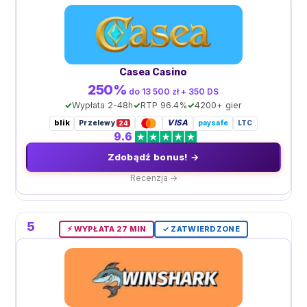
Casea Casino
250%
do 13 500 zł + 350 DS
Wypłata 2-48h
RTP 96.4%
4200+ gier
blik
VISA
Przelewy
paysafe
LTC
24
9.6
Zdobądź bonus! →
Recenzja →
5
⚡️ WYPŁATA 27 MIN
✓ ZATWIERDZONE