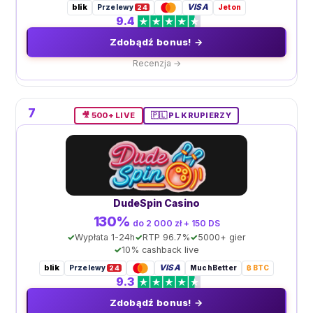
blik
VISA
Przelewy
Jeton
24
9.4
Zdobądź bonus! →
Recenzja →
7
🎥 500+ LIVE
🇵🇱 PL KRUPIERZY
DudeSpin Casino
130%
do 2 000 zł + 150 DS
Wypłata 1-24h
RTP 96.7%
5000+ gier
10% cashback live
blik
VISA
Przelewy
MuchBetter
₿ BTC
24
9.3
Zdobądź bonus! →