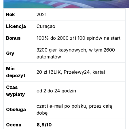
Rok
2021
Licencja
Curaçao
Bonus
100% do 2000 zł i 100 spinów na start
3200 gier kasynowych, w tym 2600
Gry
automatów
Min
20 zł (BLIK, Przelewy24, karta)
depozyt
Czas
od 2 do 24 godzin
wypłaty
czat i e-mail po polsku, przez całą
Obsługa
dobę
Ocena
8,9/10