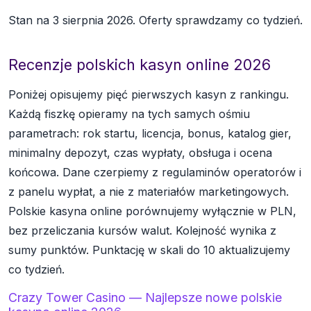
Stan na 3 sierpnia 2026. Oferty sprawdzamy co tydzień.
Recenzje polskich kasyn online 2026
Poniżej opisujemy pięć pierwszych kasyn z rankingu.
Każdą fiszkę opieramy na tych samych ośmiu
parametrach: rok startu, licencja, bonus, katalog gier,
minimalny depozyt, czas wypłaty, obsługa i ocena
końcowa. Dane czerpiemy z regulaminów operatorów i
z panelu wypłat, a nie z materiałów marketingowych.
Polskie kasyna online porównujemy wyłącznie w PLN,
bez przeliczania kursów walut. Kolejność wynika z
sumy punktów. Punktację w skali do 10 aktualizujemy
co tydzień.
Crazy Tower Casino — Najlepsze nowe polskie