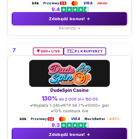
blik
VISA
Przelewy
Jeton
24
9.4
Zdobądź bonus! →
Recenzja →
7
🎥 500+ LIVE
🇵🇱 PL KRUPIERZY
DudeSpin Casino
130%
do 2 000 zł + 150 DS
Wypłata 1-24h
RTP 96.7%
5000+ gier
10% cashback live
blik
VISA
Przelewy
MuchBetter
₿ BTC
24
9.3
Zdobądź bonus! →