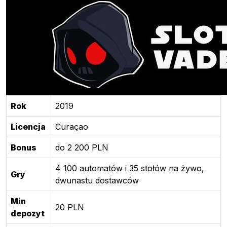
Rok
2019
Licencja
Curaçao
Bonus
do 2 200 PLN
4 100 automatów i 35 stołów na żywo,
Gry
dwunastu dostawców
Min
20 PLN
depozyt