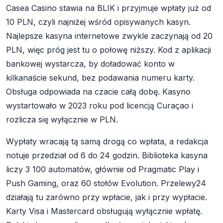
Casea Casino stawia na BLIK i przyjmuje wpłaty już od
10 PLN, czyli najniżej wśród opisywanych kasyn.
Najlepsze kasyna internetowe zwykle zaczynają od 20
PLN, więc próg jest tu o połowę niższy. Kod z aplikacji
bankowej wystarcza, by doładować konto w
kilkanaście sekund, bez podawania numeru karty.
Obsługa odpowiada na czacie całą dobę. Kasyno
wystartowało w 2023 roku pod licencją Curaçao i
rozlicza się wyłącznie w PLN.
Wypłaty wracają tą samą drogą co wpłata, a redakcja
notuje przedział od 6 do 24 godzin. Biblioteka kasyna
liczy 3 100 automatów, głównie od Pragmatic Play i
Push Gaming, oraz 60 stołów Evolution. Przelewy24
działają tu zarówno przy wpłacie, jak i przy wypłacie.
Karty Visa i Mastercard obsługują wyłącznie wpłatę.