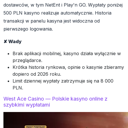
dostawców, w tym NetEnt i Play'n GO. Wypłaty poniżej
500 PLN kasyno realizuje automatycznie. Historia
transakcji w panelu kasyna jest widoczna od
pierwszego logowania.
✘ Wady
Brak aplikacji mobilnej, kasyno działa wyłącznie w
przeglądarce.
Krótka historia rynkowa, opinie o kasynie zbieramy
dopiero od 2026 roku.
Limit dziennej wypłaty zatrzymuje się na 8 000
PLN.
West Ace Casino — Polskie kasyno online z
szybkimi wypłatami