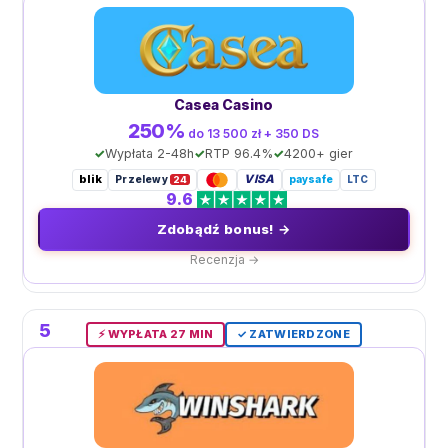
Casea Casino
250%
do 13 500 zł + 350 DS
Wypłata 2-48h
RTP 96.4%
4200+ gier
blik
VISA
Przelewy
paysafe
LTC
24
9.6
Zdobądź bonus! →
Recenzja →
5
⚡️ WYPŁATA 27 MIN
✓ ZATWIERDZONE