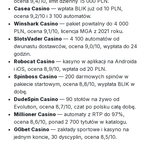
ocena 9,4/10, limit dzienny 15 000 PLN.
Casea Casino
— wpłata BLIK już od 10 PLN,
ocena 9,2/10 i 3 100 automatów.
Winshark Casino
— pakiet powitalny do 4 000
PLN, ocena 9,1/10, licencja MGA z 2021 roku.
SlotsVader Casino
— 4 100 automatów od
dwunastu dostawców, ocena 9,0/10, wypłata do 24
godzin.
Robocat Casino
— kasyno w aplikacji na Androida
i iOS, ocena 8,9/10, wpłata od 20 PLN.
Spinboss Casino
— 200 darmowych spinów w
pakiecie startowym, ocena 8,8/10, wypłata BLIK w
dobę.
DudeSpin Casino
— 90 stołów na żywo od
Evolution, ocena 8,7/10, czat po polsku całą dobę.
Millioner Casino
— automaty z RTP do 97%,
ocena 8,6/10, ponad 2 700 tytułów w katalogu.
GGbet Casino
— zakłady sportowe i kasyno na
jednym koncie, 30 dyscyplin, ocena 8,5/10.