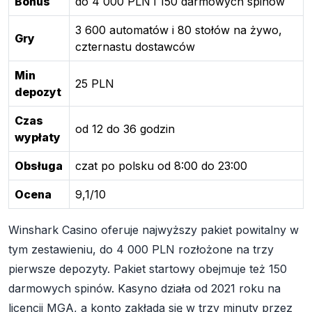
Bonus
do 4 000 PLN i 150 darmowych spinów
3 600 automatów i 80 stołów na żywo,
Gry
czternastu dostawców
Min
25 PLN
depozyt
Czas
od 12 do 36 godzin
wypłaty
Obsługa
czat po polsku od 8:00 do 23:00
Ocena
9,1/10
Winshark Casino oferuje najwyższy pakiet powitalny w
tym zestawieniu, do 4 000 PLN rozłożone na trzy
pierwsze depozyty. Pakiet startowy obejmuje też 150
darmowych spinów. Kasyno działa od 2021 roku na
licencji MGA, a konto zakłada się w trzy minuty przez