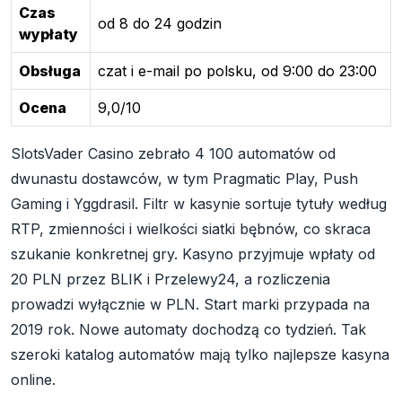
Czas
od 8 do 24 godzin
wypłaty
Obsługa
czat i e-mail po polsku, od 9:00 do 23:00
Ocena
9,0/10
SlotsVader Casino zebrało 4 100 automatów od
dwunastu dostawców, w tym Pragmatic Play, Push
Gaming i Yggdrasil. Filtr w kasynie sortuje tytuły według
RTP, zmienności i wielkości siatki bębnów, co skraca
szukanie konkretnej gry. Kasyno przyjmuje wpłaty od
20 PLN przez BLIK i Przelewy24, a rozliczenia
prowadzi wyłącznie w PLN. Start marki przypada na
2019 rok. Nowe automaty dochodzą co tydzień. Tak
szeroki katalog automatów mają tylko najlepsze kasyna
online.