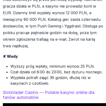
gracza działa w PLN, a kasyno nie prowadzi kont w
EUR. Dzienny limit wypłaty wynosi 12 000 PLN, a
miesięczny 80 000 PLN. Katalog gier zasila czternastu
dostawców, w tym Push Gaming i Yggdrasil. Obsługa po
polsku pracuje piętnaście godzin na dobę, poza tym
oknem zgłoszenia trafiają na e-mail. Zwrot na kartę
trwa najdłużej.
✘ Wady
Wyższy próg wpłaty, minimum wynosi 25 PLN.
Czat działa od 8:00 do 23:00, bez dyżuru nocnego.
Wypłata potrafi zająć 36 godzin, dłużej niż w
kasynach z czołówki.
SlotsVader Casino — Polskie kasyno online dla
fanów automatów