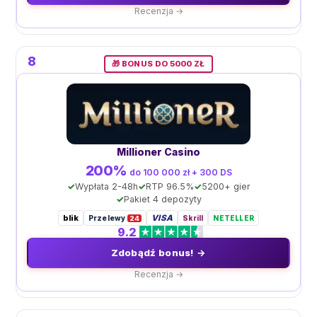
Recenzja →
8
🎁 BONUS DO 5000 ZŁ
Millioner Casino
200%
dо 100 000 zł + 300 DS
Wypłata 2-48h
RTP 96.5%
5200+ gier
Pakiet 4 depozyty
blik
VISA
Przelewy
Skrill
NETELLER
24
9.2
Zdobądź bonus! →
Recenzja →