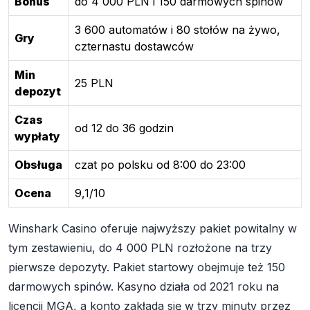
Bonus
do 4 000 PLN i 150 darmowych spinów
3 600 automatów i 80 stołów na żywo,
Gry
czternastu dostawców
Min
25 PLN
depozyt
Czas
od 12 do 36 godzin
wypłaty
Obsługa
czat po polsku od 8:00 do 23:00
Ocena
9,1/10
Winshark Casino oferuje najwyższy pakiet powitalny w
tym zestawieniu, do 4 000 PLN rozłożone na trzy
pierwsze depozyty. Pakiet startowy obejmuje też 150
darmowych spinów. Kasyno działa od 2021 roku na
licencji MGA, a konto zakłada się w trzy minuty przez