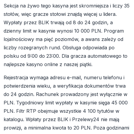
Sekcja na żywo tego kasyna jest skromniejsza i liczy 35
stołów, więc gracze stołowi znajdą więcej u lidera.
Wypłaty przez BLIK trwają od 8 do 24 godzin, a
dzienny limit w kasynie wynosi 10 000 PLN. Program
lojalnościowy ma pięć poziomów, a awans zależy od
liczby rozegranych rund. Obsługa odpowiada po
polsku od 9:00 do 23:00. Dla gracza automatowego to
najlepsze kasyno online z naszej piątki.
Rejestracja wymaga adresu e-mail, numeru telefonu i
potwierdzenia wieku, a weryfikacja dokumentów trwa
do 24 godzin. Rachunek prowadzony jest wyłącznie w
PLN. Tygodniowy limit wypłaty w kasynie sięga 45 000
PLN. Filtr RTP obejmuje wszystkie 4 100 tytułów w
katalogu. Wpłaty przez BLIK i Przelewy24 nie mają
prowizji, a minimalna kwota to 20 PLN. Poza godzinami