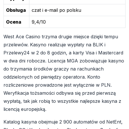
Obsługa
czat i e-mail po polsku
Ocena
9,4/10
West Ace Casino trzyma drugie miejsce dzięki tempu
przelewów. Kasyno realizuje wypłaty na BLIK i
Przelewy24 w 2 do 8 godzin, a karty Visa i Mastercard
w dwa dni robocze. Licencja MGA zobowiązuje kasyno
do trzymania środków graczy na rachunkach
oddzielonych od pieniędzy operatora. Konto
rozliczeniowe prowadzone jest wyłącznie w PLN.
Weryfikacja tożsamości odbywa się przed pierwszą
wypłatą, tak jak robią to wszystkie najlepsze kasyna z
licencją europejską.
Katalog kasyna obejmuje 2 900 automatów od NetEnt,