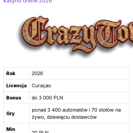
kasyno online 2026
Rok
2026
Licencja
Curaçao
Bonus
do 3 000 PLN
ponad 3 400 automatów i 70 stołów na
Gry
żywo, dziewięciu dostawców
Min
20 PLN