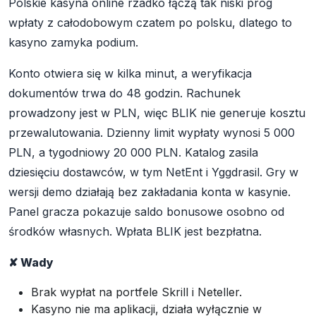
Polskie kasyna online rzadko łączą tak niski próg
wpłaty z całodobowym czatem po polsku, dlatego to
kasyno zamyka podium.
Konto otwiera się w kilka minut, a weryfikacja
dokumentów trwa do 48 godzin. Rachunek
prowadzony jest w PLN, więc BLIK nie generuje kosztu
przewalutowania. Dzienny limit wypłaty wynosi 5 000
PLN, a tygodniowy 20 000 PLN. Katalog zasila
dziesięciu dostawców, w tym NetEnt i Yggdrasil. Gry w
wersji demo działają bez zakładania konta w kasynie.
Panel gracza pokazuje saldo bonusowe osobno od
środków własnych. Wpłata BLIK jest bezpłatna.
✘ Wady
Brak wypłat na portfele Skrill i Neteller.
Kasyno nie ma aplikacji, działa wyłącznie w