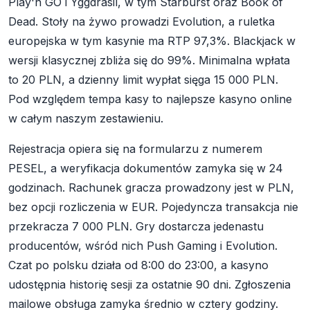
Play'n GO i Yggdrasil, w tym Starburst oraz Book of
Dead. Stoły na żywo prowadzi Evolution, a ruletka
europejska w tym kasynie ma RTP 97,3%. Blackjack w
wersji klasycznej zbliża się do 99%. Minimalna wpłata
to 20 PLN, a dzienny limit wypłat sięga 15 000 PLN.
Pod względem tempa kasy to najlepsze kasyno online
w całym naszym zestawieniu.
Rejestracja opiera się na formularzu z numerem
PESEL, a weryfikacja dokumentów zamyka się w 24
godzinach. Rachunek gracza prowadzony jest w PLN,
bez opcji rozliczenia w EUR. Pojedyncza transakcja nie
przekracza 7 000 PLN. Gry dostarcza jedenastu
producentów, wśród nich Push Gaming i Evolution.
Czat po polsku działa od 8:00 do 23:00, a kasyno
udostępnia historię sesji za ostatnie 90 dni. Zgłoszenia
mailowe obsługa zamyka średnio w cztery godziny.