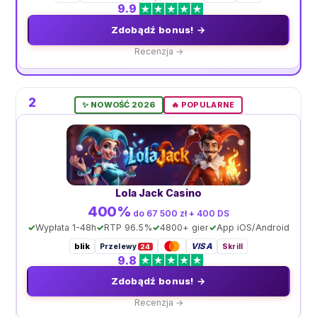
9.9
Zdobądź bonus! →
Recenzja →
2
✨ NOWOŚĆ 2026
🔥 POPULARNE
Lola Jack Casino
400%
do 67 500 zł + 400 DS
Wypłata 1-48h
RTP 96.5%
4800+ gier
App iOS/Android
blik
VISA
Przelewy
Skrill
24
9.8
Zdobądź bonus! →
Recenzja →