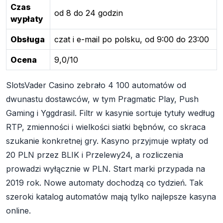
Czas
od 8 do 24 godzin
wypłaty
Obsługa
czat i e-mail po polsku, od 9:00 do 23:00
Ocena
9,0/10
SlotsVader Casino zebrało 4 100 automatów od
dwunastu dostawców, w tym Pragmatic Play, Push
Gaming i Yggdrasil. Filtr w kasynie sortuje tytuły według
RTP, zmienności i wielkości siatki bębnów, co skraca
szukanie konkretnej gry. Kasyno przyjmuje wpłaty od
20 PLN przez BLIK i Przelewy24, a rozliczenia
prowadzi wyłącznie w PLN. Start marki przypada na
2019 rok. Nowe automaty dochodzą co tydzień. Tak
szeroki katalog automatów mają tylko najlepsze kasyna
online.