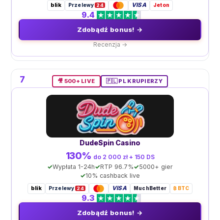
blik
VISA
Przelewy
Jeton
24
9.4
Zdobądź bonus! →
Recenzja →
7
🎥 500+ LIVE
🇵🇱 PL KRUPIERZY
DudeSpin Casino
130%
do 2 000 zł + 150 DS
Wypłata 1-24h
RTP 96.7%
5000+ gier
10% cashback live
blik
VISA
Przelewy
MuchBetter
₿ BTC
24
9.3
Zdobądź bonus! →