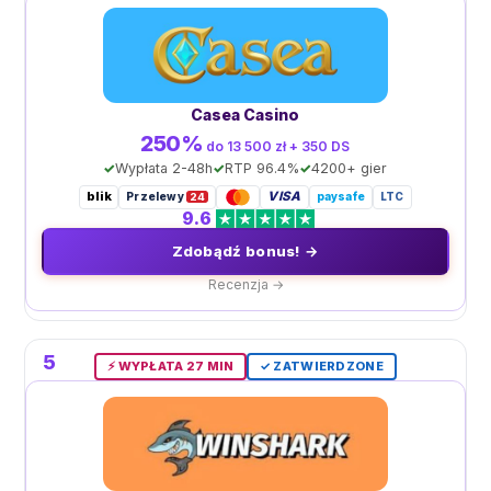
Casea Casino
250%
do 13 500 zł + 350 DS
Wypłata 2-48h
RTP 96.4%
4200+ gier
blik
VISA
Przelewy
paysafe
LTC
24
9.6
Zdobądź bonus! →
Recenzja →
5
⚡️ WYPŁATA 27 MIN
✓ ZATWIERDZONE