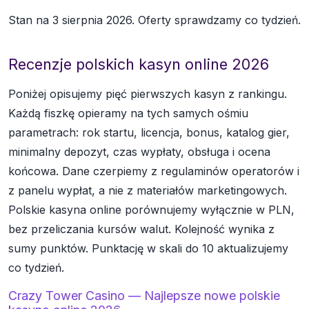
Stan na 3 sierpnia 2026. Oferty sprawdzamy co tydzień.
Recenzje polskich kasyn online 2026
Poniżej opisujemy pięć pierwszych kasyn z rankingu.
Każdą fiszkę opieramy na tych samych ośmiu
parametrach: rok startu, licencja, bonus, katalog gier,
minimalny depozyt, czas wypłaty, obsługa i ocena
końcowa. Dane czerpiemy z regulaminów operatorów i
z panelu wypłat, a nie z materiałów marketingowych.
Polskie kasyna online porównujemy wyłącznie w PLN,
bez przeliczania kursów walut. Kolejność wynika z
sumy punktów. Punktację w skali do 10 aktualizujemy
co tydzień.
Crazy Tower Casino — Najlepsze nowe polskie