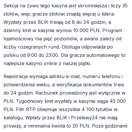
Sekcja na żywo tego kasyna jest skromniejsza i liczy 35
stołów, więc gracze stołowi znajdą więcej u lidera.
Wypłaty przez BLIK trwają od 8 do 24 godzin, a
dzienny limit w kasynie wynosi 10 000 PLN. Program
lojalnościowy ma pięć poziomów, a awans zależy od
liczby rozegranych rund. Obsługa odpowiada po
polsku od 9:00 do 23:00. Dla gracza automatowego to
najlepsze kasyno online z naszej piątki.
Rejestracja wymaga adresu e-mail, numeru telefonu i
potwierdzenia wieku, a weryfikacja dokumentów trwa
do 24 godzin. Rachunek prowadzony jest wyłącznie w
PLN. Tygodniowy limit wypłaty w kasynie sięga 45 000
PLN. Filtr RTP obejmuje wszystkie 4 100 tytułów w
katalogu. Wpłaty przez BLIK i Przelewy24 nie mają
prowizji, a minimalna kwota to 20 PLN. Poza godzinami