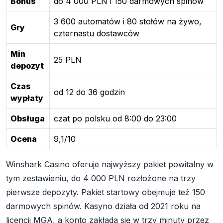
Bonus
do 4 000 PLN i 150 darmowych spinów
3 600 automatów i 80 stołów na żywo,
Gry
czternastu dostawców
Min
25 PLN
depozyt
Czas
od 12 do 36 godzin
wypłaty
Obsługa
czat po polsku od 8:00 do 23:00
Ocena
9,1/10
Winshark Casino oferuje najwyższy pakiet powitalny w
tym zestawieniu, do 4 000 PLN rozłożone na trzy
pierwsze depozyty. Pakiet startowy obejmuje też 150
darmowych spinów. Kasyno działa od 2021 roku na
licencji MGA, a konto zakłada się w trzy minuty przez