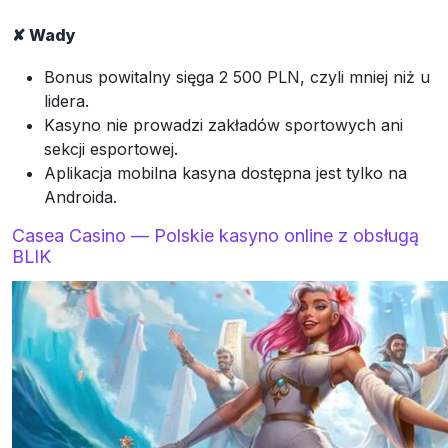
✘ Wady
Bonus powitalny sięga 2 500 PLN, czyli mniej niż u
lidera.
Kasyno nie prowadzi zakładów sportowych ani
sekcji esportowej.
Aplikacja mobilna kasyna dostępna jest tylko na
Androida.
Casea Casino — Polskie kasyno online z obsługą
BLIK