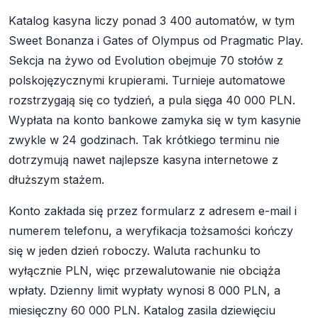
Katalog kasyna liczy ponad 3 400 automatów, w tym
Sweet Bonanza i Gates of Olympus od Pragmatic Play.
Sekcja na żywo od Evolution obejmuje 70 stołów z
polskojęzycznymi krupierami. Turnieje automatowe
rozstrzygają się co tydzień, a pula sięga 40 000 PLN.
Wypłata na konto bankowe zamyka się w tym kasynie
zwykle w 24 godzinach. Tak krótkiego terminu nie
dotrzymują nawet najlepsze kasyna internetowe z
dłuższym stażem.
Konto zakłada się przez formularz z adresem e-mail i
numerem telefonu, a weryfikacja tożsamości kończy
się w jeden dzień roboczy. Waluta rachunku to
wyłącznie PLN, więc przewalutowanie nie obciąża
wpłaty. Dzienny limit wypłaty wynosi 8 000 PLN, a
miesięczny 60 000 PLN. Katalog zasila dziewięciu