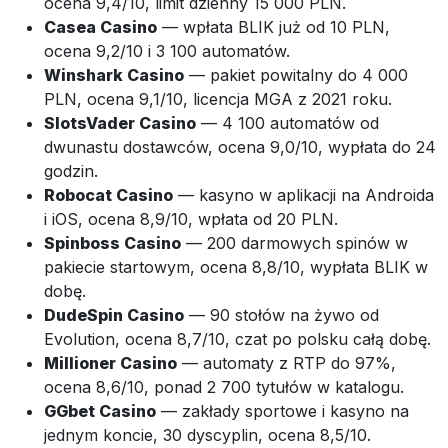
ocena 9,4/10, limit dzienny 15 000 PLN.
Casea Casino
— wpłata BLIK już od 10 PLN,
ocena 9,2/10 i 3 100 automatów.
Winshark Casino
— pakiet powitalny do 4 000
PLN, ocena 9,1/10, licencja MGA z 2021 roku.
SlotsVader Casino
— 4 100 automatów od
dwunastu dostawców, ocena 9,0/10, wypłata do 24
godzin.
Robocat Casino
— kasyno w aplikacji na Androida
i iOS, ocena 8,9/10, wpłata od 20 PLN.
Spinboss Casino
— 200 darmowych spinów w
pakiecie startowym, ocena 8,8/10, wypłata BLIK w
dobę.
DudeSpin Casino
— 90 stołów na żywo od
Evolution, ocena 8,7/10, czat po polsku całą dobę.
Millioner Casino
— automaty z RTP do 97%,
ocena 8,6/10, ponad 2 700 tytułów w katalogu.
GGbet Casino
— zakłady sportowe i kasyno na
jednym koncie, 30 dyscyplin, ocena 8,5/10.