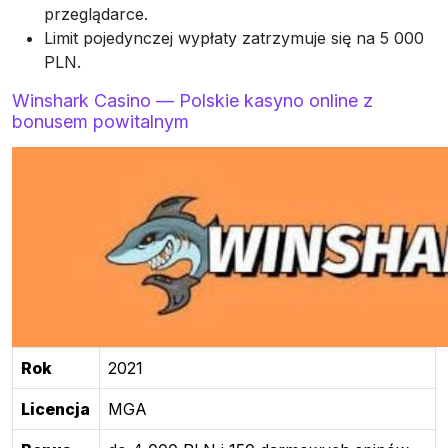
przeglądarce.
Limit pojedynczej wypłaty zatrzymuje się na 5 000
PLN.
Winshark Casino — Polskie kasyno online z
bonusem powitalnym
Rok
2021
Licencja
MGA