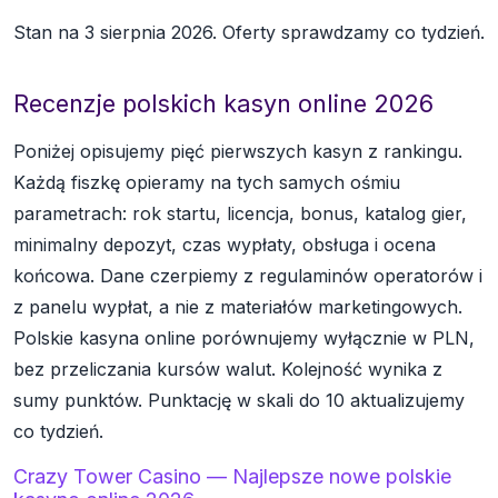
Stan na 3 sierpnia 2026. Oferty sprawdzamy co tydzień.
Recenzje polskich kasyn online 2026
Poniżej opisujemy pięć pierwszych kasyn z rankingu.
Każdą fiszkę opieramy na tych samych ośmiu
parametrach: rok startu, licencja, bonus, katalog gier,
minimalny depozyt, czas wypłaty, obsługa i ocena
końcowa. Dane czerpiemy z regulaminów operatorów i
z panelu wypłat, a nie z materiałów marketingowych.
Polskie kasyna online porównujemy wyłącznie w PLN,
bez przeliczania kursów walut. Kolejność wynika z
sumy punktów. Punktację w skali do 10 aktualizujemy
co tydzień.
Crazy Tower Casino — Najlepsze nowe polskie