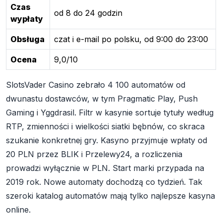
Czas
od 8 do 24 godzin
wypłaty
Obsługa
czat i e-mail po polsku, od 9:00 do 23:00
Ocena
9,0/10
SlotsVader Casino zebrało 4 100 automatów od
dwunastu dostawców, w tym Pragmatic Play, Push
Gaming i Yggdrasil. Filtr w kasynie sortuje tytuły według
RTP, zmienności i wielkości siatki bębnów, co skraca
szukanie konkretnej gry. Kasyno przyjmuje wpłaty od
20 PLN przez BLIK i Przelewy24, a rozliczenia
prowadzi wyłącznie w PLN. Start marki przypada na
2019 rok. Nowe automaty dochodzą co tydzień. Tak
szeroki katalog automatów mają tylko najlepsze kasyna
online.