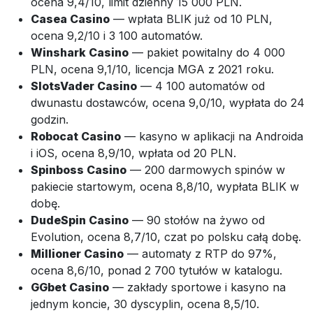
ocena 9,4/10, limit dzienny 15 000 PLN.
Casea Casino
— wpłata BLIK już od 10 PLN,
ocena 9,2/10 i 3 100 automatów.
Winshark Casino
— pakiet powitalny do 4 000
PLN, ocena 9,1/10, licencja MGA z 2021 roku.
SlotsVader Casino
— 4 100 automatów od
dwunastu dostawców, ocena 9,0/10, wypłata do 24
godzin.
Robocat Casino
— kasyno w aplikacji na Androida
i iOS, ocena 8,9/10, wpłata od 20 PLN.
Spinboss Casino
— 200 darmowych spinów w
pakiecie startowym, ocena 8,8/10, wypłata BLIK w
dobę.
DudeSpin Casino
— 90 stołów na żywo od
Evolution, ocena 8,7/10, czat po polsku całą dobę.
Millioner Casino
— automaty z RTP do 97%,
ocena 8,6/10, ponad 2 700 tytułów w katalogu.
GGbet Casino
— zakłady sportowe i kasyno na
jednym koncie, 30 dyscyplin, ocena 8,5/10.