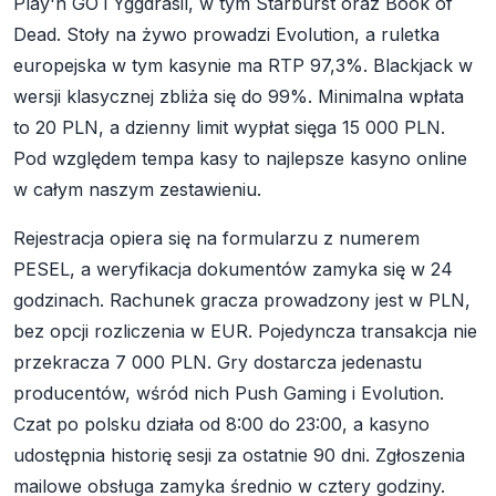
Play'n GO i Yggdrasil, w tym Starburst oraz Book of
Dead. Stoły na żywo prowadzi Evolution, a ruletka
europejska w tym kasynie ma RTP 97,3%. Blackjack w
wersji klasycznej zbliża się do 99%. Minimalna wpłata
to 20 PLN, a dzienny limit wypłat sięga 15 000 PLN.
Pod względem tempa kasy to najlepsze kasyno online
w całym naszym zestawieniu.
Rejestracja opiera się na formularzu z numerem
PESEL, a weryfikacja dokumentów zamyka się w 24
godzinach. Rachunek gracza prowadzony jest w PLN,
bez opcji rozliczenia w EUR. Pojedyncza transakcja nie
przekracza 7 000 PLN. Gry dostarcza jedenastu
producentów, wśród nich Push Gaming i Evolution.
Czat po polsku działa od 8:00 do 23:00, a kasyno
udostępnia historię sesji za ostatnie 90 dni. Zgłoszenia
mailowe obsługa zamyka średnio w cztery godziny.