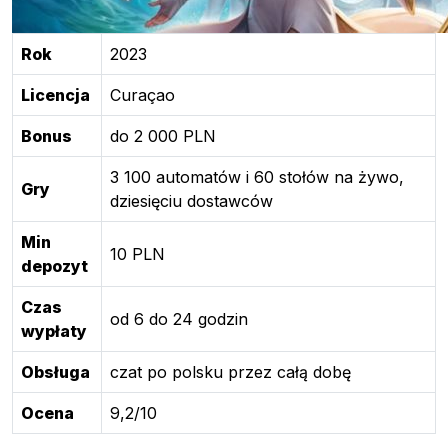
Rok
2023
Licencja
Curaçao
Bonus
do 2 000 PLN
3 100 automatów i 60 stołów na żywo,
Gry
dziesięciu dostawców
Min
10 PLN
depozyt
Czas
od 6 do 24 godzin
wypłaty
Obsługa
czat po polsku przez całą dobę
Ocena
9,2/10