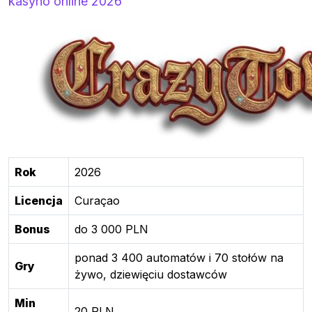
kasyno online 2026
Rok
2026
Licencja
Curaçao
Bonus
do 3 000 PLN
ponad 3 400 automatów i 70 stołów na
Gry
żywo, dziewięciu dostawców
Min
20 PLN