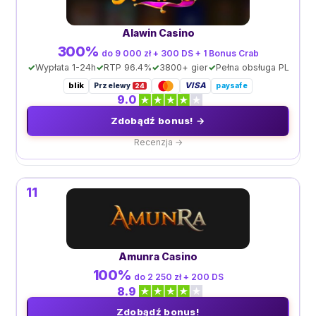
Alawin Casino
300%
do 9 000 zł + 300 DS + 1 Bonus Crab
Wypłata 1-24h
RTP 96.4%
3800+ gier
Pełna obsługa PL
blik
VISA
Przelewy
paysafe
24
9.0
Zdobądź bonus! →
Recenzja →
11
Amunra Casino
100%
do 2 250 zł + 200 DS
8.9
Zdobądź bonus!