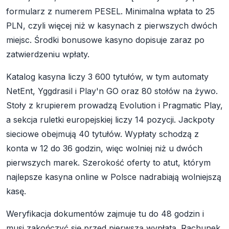
formularz z numerem PESEL. Minimalna wpłata to 25
PLN, czyli więcej niż w kasynach z pierwszych dwóch
miejsc. Środki bonusowe kasyno dopisuje zaraz po
zatwierdzeniu wpłaty.
Katalog kasyna liczy 3 600 tytułów, w tym automaty
NetEnt, Yggdrasil i Play'n GO oraz 80 stołów na żywo.
Stoły z krupierem prowadzą Evolution i Pragmatic Play,
a sekcja ruletki europejskiej liczy 14 pozycji. Jackpoty
sieciowe obejmują 40 tytułów. Wypłaty schodzą z
konta w 12 do 36 godzin, więc wolniej niż u dwóch
pierwszych marek. Szerokość oferty to atut, którym
najlepsze kasyna online w Polsce nadrabiają wolniejszą
kasę.
Weryfikacja dokumentów zajmuje tu do 48 godzin i
musi zakończyć się przed pierwszą wypłatą. Rachunek