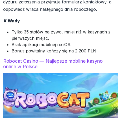
dyżuru zgłoszenia przyjmuje formularz kontaktowy, a
odpowiedź wraca następnego dnia roboczego.
✘ Wady
Tylko 35 stołów na żywo, mniej niż w kasynach z
pierwszych miejsc.
Brak aplikacji mobilnej na iOS.
Bonus powitalny kończy się na 2 200 PLN.
Robocat Casino — Najlepsze mobilne kasyno
online w Polsce