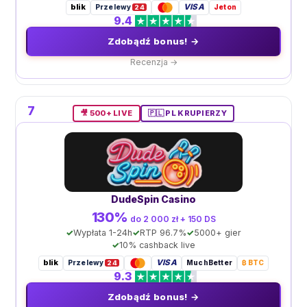
blik
VISA
Przelewy
Jeton
24
9.4
Zdobądź bonus! →
Recenzja →
7
🎥 500+ LIVE
🇵🇱 PL KRUPIERZY
DudeSpin Casino
130%
do 2 000 zł + 150 DS
Wypłata 1-24h
RTP 96.7%
5000+ gier
10% cashback live
blik
VISA
Przelewy
MuchBetter
₿ BTC
24
9.3
Zdobądź bonus! →