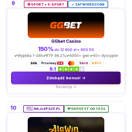
9
⚽️ SPORT + E-SPORT
✓ ZATWIERDZONE
GGbet Casino
150%
do 12 600 zł + 900 DS
Wypłata 1-24h
RTP 96.2%
4000+ gier
40+ dyscyplin
blik
Przelewy
Skrill
₿ BTC
24
9.1
Zdobądź bonus! →
Recenzja →
10
🇵🇱 NAJLEPSZE PL
💸 DEPOZYT OD 10 ZŁ