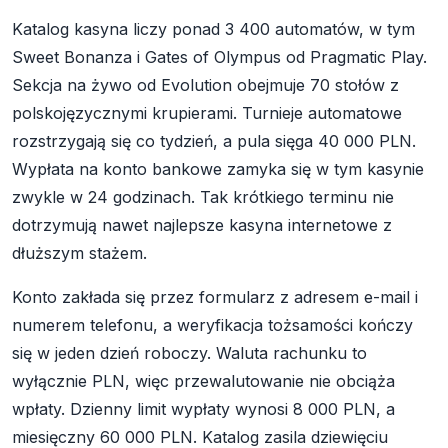
Katalog kasyna liczy ponad 3 400 automatów, w tym
Sweet Bonanza i Gates of Olympus od Pragmatic Play.
Sekcja na żywo od Evolution obejmuje 70 stołów z
polskojęzycznymi krupierami. Turnieje automatowe
rozstrzygają się co tydzień, a pula sięga 40 000 PLN.
Wypłata na konto bankowe zamyka się w tym kasynie
zwykle w 24 godzinach. Tak krótkiego terminu nie
dotrzymują nawet najlepsze kasyna internetowe z
dłuższym stażem.
Konto zakłada się przez formularz z adresem e-mail i
numerem telefonu, a weryfikacja tożsamości kończy
się w jeden dzień roboczy. Waluta rachunku to
wyłącznie PLN, więc przewalutowanie nie obciąża
wpłaty. Dzienny limit wypłaty wynosi 8 000 PLN, a
miesięczny 60 000 PLN. Katalog zasila dziewięciu