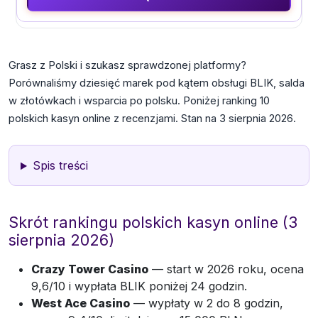
Grasz z Polski i szukasz sprawdzonej platformy?
Porównaliśmy dziesięć marek pod kątem obsługi BLIK, salda
w złotówkach i wsparcia po polsku. Poniżej ranking 10
polskich kasyn online z recenzjami. Stan na 3 sierpnia 2026.
Spis treści
Skrót rankingu polskich kasyn online (3
sierpnia 2026)
Crazy Tower Casino
— start w 2026 roku, ocena
9,6/10 i wypłata BLIK poniżej 24 godzin.
West Ace Casino
— wypłaty w 2 do 8 godzin,