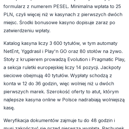
formularz z numerem PESEL. Minimalna wpłata to 25
PLN, czyli więcej niż w kasynach z pierwszych dwóch
miejsc. Środki bonusowe kasyno dopisuje zaraz po
zatwierdzeniu wpłaty.
Katalog kasyna liczy 3 600 tytułów, w tym automaty
NetEnt, Yggdrasil i Play'n GO oraz 80 stołów na żywo.
Stoły z krupierem prowadzą Evolution i Pragmatic Play,
a sekcja ruletki europejskiej liczy 14 pozycji. Jackpoty
sieciowe obejmują 40 tytułów. Wypłaty schodzą z
konta w 12 do 36 godzin, więc wolniej niż u dwóch
pierwszych marek. Szerokość oferty to atut, którym
najlepsze kasyna online w Polsce nadrabiają wolniejszą
kasę.
Weryfikacja dokumentów zajmuje tu do 48 godzin i
musi zakończyć się przed pierwszą wypłatą. Rachunek