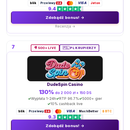
blik
VISA
Przelewy
Jeton
24
9.4
Zdobądź bonus! →
Recenzja →
7
🎥 500+ LIVE
🇵🇱 PL KRUPIERZY
DudeSpin Casino
130%
do 2 000 zł + 150 DS
Wypłata 1-24h
RTP 96.7%
5000+ gier
10% cashback live
blik
VISA
Przelewy
MuchBetter
₿ BTC
24
9.3
Zdobądź bonus! →