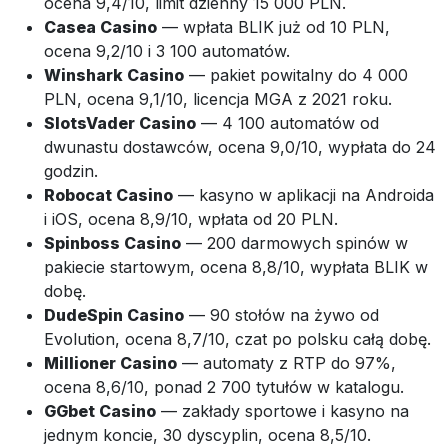
ocena 9,4/10, limit dzienny 15 000 PLN.
Casea Casino
— wpłata BLIK już od 10 PLN,
ocena 9,2/10 i 3 100 automatów.
Winshark Casino
— pakiet powitalny do 4 000
PLN, ocena 9,1/10, licencja MGA z 2021 roku.
SlotsVader Casino
— 4 100 automatów od
dwunastu dostawców, ocena 9,0/10, wypłata do 24
godzin.
Robocat Casino
— kasyno w aplikacji na Androida
i iOS, ocena 8,9/10, wpłata od 20 PLN.
Spinboss Casino
— 200 darmowych spinów w
pakiecie startowym, ocena 8,8/10, wypłata BLIK w
dobę.
DudeSpin Casino
— 90 stołów na żywo od
Evolution, ocena 8,7/10, czat po polsku całą dobę.
Millioner Casino
— automaty z RTP do 97%,
ocena 8,6/10, ponad 2 700 tytułów w katalogu.
GGbet Casino
— zakłady sportowe i kasyno na
jednym koncie, 30 dyscyplin, ocena 8,5/10.