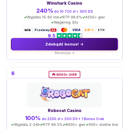
Winshark Casino
240%
do 10 720 zł + 300 DS
Wypłata 15-60 min
RTP 96.6%
4500+ gier
Wagering 30x
blik
VISA
Przelewy
₿ BTC
ETH
24
9.5
Zdobądź bonus! →
Recenzja →
6
🎮 8000+ GIER
Robocat Casino
100%
do 2250 zł + 200 DS + 1 Bonus Crab
Wypłata 2-24h
RTP 96.3%
8000+ gier
400+ stołów live