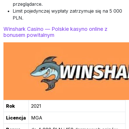
przeglądarce.
Limit pojedynczej wypłaty zatrzymuje się na 5 000
PLN.
Winshark Casino — Polskie kasyno online z
bonusem powitalnym
Rok
2021
Licencja
MGA