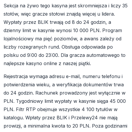
Sekcja na żywo tego kasyna jest skromniejsza i liczy 35
stołów, więc gracze stołowi znajdą więcej u lidera.
Wypłaty przez BLIK trwają od 8 do 24 godzin, a
dzienny limit w kasynie wynosi 10 000 PLN. Program
lojalnościowy ma pięć poziomów, a awans zależy od
liczby rozegranych rund. Obsługa odpowiada po
polsku od 9:00 do 23:00. Dla gracza automatowego to
najlepsze kasyno online z naszej piątki.
Rejestracja wymaga adresu e-mail, numeru telefonu i
potwierdzenia wieku, a weryfikacja dokumentów trwa
do 24 godzin. Rachunek prowadzony jest wyłącznie w
PLN. Tygodniowy limit wypłaty w kasynie sięga 45 000
PLN. Filtr RTP obejmuje wszystkie 4 100 tytułów w
katalogu. Wpłaty przez BLIK i Przelewy24 nie mają
prowizji, a minimalna kwota to 20 PLN. Poza godzinami