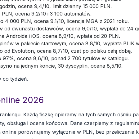
odzin, ocena 9,4/10, limit dzienny 15 000 PLN.
 PLN, ocena 9,2/10 i 3 100 automatów.
o 4 000 PLN, ocena 9,1/10, licencja MGA z 2021 roku.
 od dwunastu dostawców, ocena 9,0/10, wypłata do 24 go
na Androida i iOS, ocena 8,9/10, wpłata od 20 PLN.
nów w pakiecie startowym, ocena 8,8/10, wypłata BLIK w
od Evolution, ocena 8,7/10, czat po polsku całą dobę.
97%, ocena 8,6/10, ponad 2 700 tytułów w katalogu.
syno na jednym koncie, 30 dyscyplin, ocena 8,5/10.
 co tydzień.
online 2026
rankingu. Każdą fiszkę opieramy na tych samych ośmiu para
aty, obsługa i ocena końcowa. Dane czerpiemy z regulaminó
 online porównujemy wyłącznie w PLN, bez przeliczania k