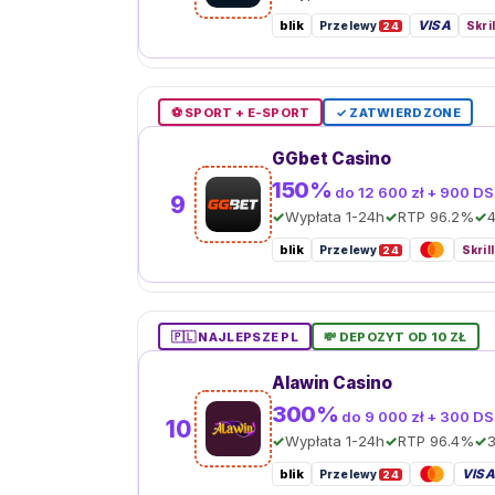
blik
VISA
Przelewy
Skril
24
⚽️ SPORT + E-SPORT
✓ ZATWIERDZONE
GGbet Casino
150%
do 12 600 zł + 900 DS
9
Wypłata 1-24h
RTP 96.2%
blik
Przelewy
Skrill
24
🇵🇱 NAJLEPSZE PL
💸 DEPOZYT OD 10 ZŁ
Alawin Casino
300%
do 9 000 zł + 300 DS
10
Wypłata 1-24h
RTP 96.4%
blik
VIS
Przelewy
24