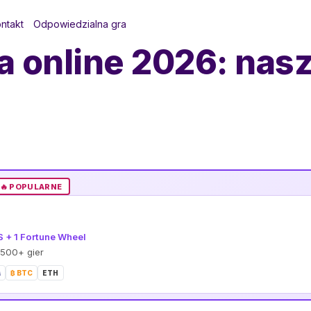
ntakt
Odpowiedzialna gra
a online 2026: nasz
🔥 POPULARNE
S + 1 Fortune Wheel
500+ gier
A
₿ BTC
ETH