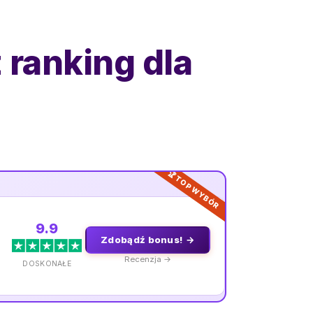
 ranking dla
9.9
Zdobądź bonus! →
Recenzja →
DOSKONAŁE