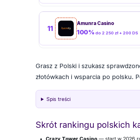
Amunra Casino
11
100%
do 2 250 zł + 200 DS
Grasz z Polski i szukasz sprawdzo
złotówkach i wsparcia po polsku. Po
Spis treści
Skrót rankingu polskich k
Crazy Tower Casino
— start w 2026 ro