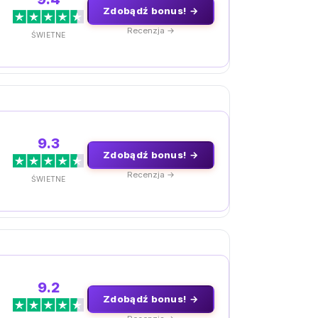
Zdobądź bonus! →
Recenzja →
ŚWIETNE
9.3
Zdobądź bonus! →
Recenzja →
ŚWIETNE
9.2
Zdobądź bonus! →