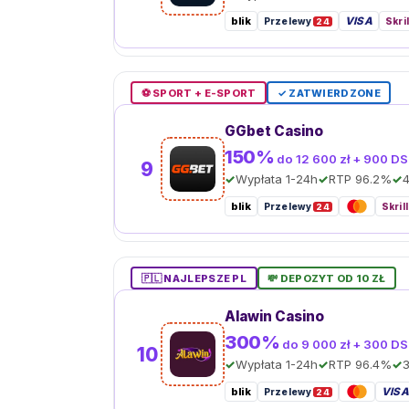
blik
VISA
Przelewy
Skril
24
⚽️ SPORT + E-SPORT
✓ ZATWIERDZONE
GGbet Casino
150%
do 12 600 zł + 900 DS
9
Wypłata 1-24h
RTP 96.2%
blik
Przelewy
Skrill
24
🇵🇱 NAJLEPSZE PL
💸 DEPOZYT OD 10 ZŁ
Alawin Casino
300%
do 9 000 zł + 300 DS
10
Wypłata 1-24h
RTP 96.4%
blik
VIS
Przelewy
24