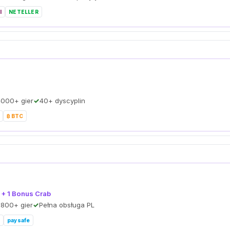
l
NETELLER
4000+ gier
40+ dyscyplin
₿ BTC
 + 1 Bonus Crab
3800+ gier
Pełna obsługa PL
A
paysafe