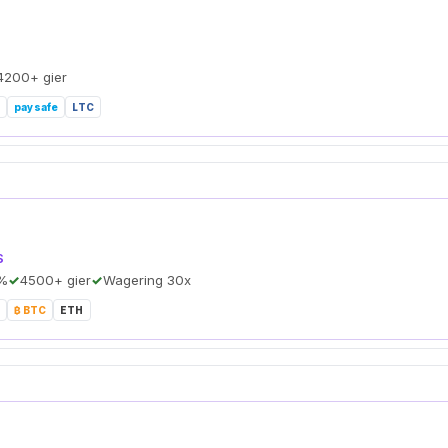
S
4200+ gier
A
paysafe
LTC
S
6%
4500+ gier
Wagering 30x
A
₿ BTC
ETH