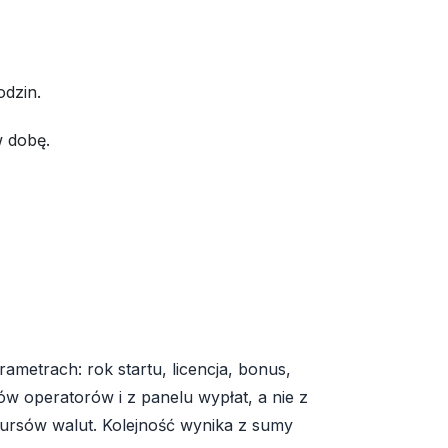
dzin.
 dobę.
metrach: rok startu, licencja, bonus,
w operatorów i z panelu wypłat, a nie z
ursów walut. Kolejność wynika z sumy