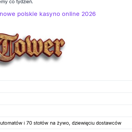
emy co tydzień.
nowe polskie kasyno online 2026
utomatów i 70 stołów na żywo, dziewięciu dostawców