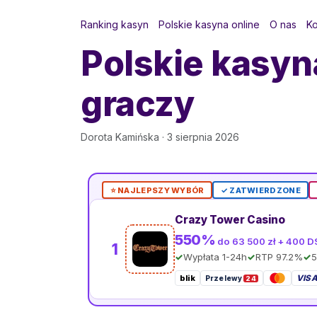
Ranking kasyn
Polskie kasyna online
O nas
Ko
Polskie kasyn
graczy
Dorota Kamińska · 3 sierpnia 2026
⭐️ NAJLEPSZY WYBÓR
✓ ZATWIERDZONE
Crazy Tower Casino
550%
do 63 500 zł + 400 D
1
Wypłata 1-24h
RTP 97.2%
5
blik
VIS
Przelewy
24