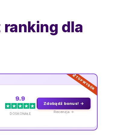
 ranking dla
9.9
Zdobądź bonus! →
Recenzja →
DOSKONAŁE