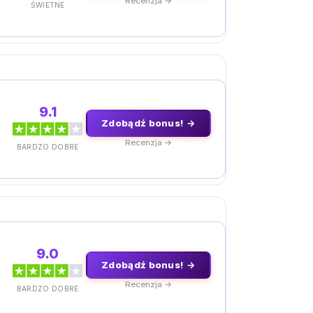
Recenzja →
ŚWIETNE
9.1
Zdobądź bonus! →
Recenzja →
BARDZO DOBRE
9.0
Zdobądź bonus! →
Recenzja →
BARDZO DOBRE