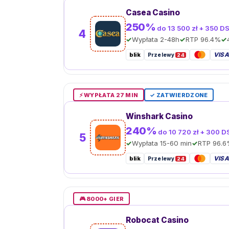
Casea Casino
250%
do 13 500 zł + 350 D
4
Wypłata 2-48h
RTP 96.4%
blik
VIS
Przelewy
24
⚡️ WYPŁATA 27 MIN
✓ ZATWIERDZONE
Winshark Casino
240%
do 10 720 zł + 300 D
5
Wypłata 15-60 min
RTP 96.
blik
VIS
Przelewy
24
🎮 8000+ GIER
Robocat Casino