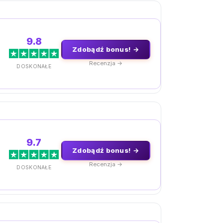
9.8
Zdobądź bonus! →
Recenzja →
DOSKONAŁE
9.7
Zdobądź bonus! →
Recenzja →
DOSKONAŁE