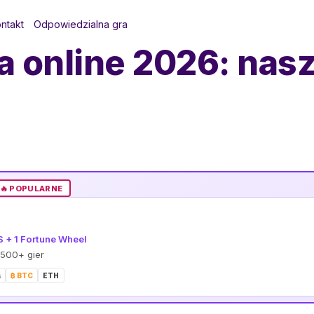
ntakt
Odpowiedzialna gra
a online 2026: nasz
🔥 POPULARNE
S + 1 Fortune Wheel
500+ gier
A
₿ BTC
ETH