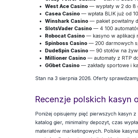
West Ace Casino
— wypłaty w 2 do 8 g
Casea Casino
— wpłata BLIK już od 10
Winshark Casino
— pakiet powitalny d
SlotsVader Casino
— 4 100 automatów
Robocat Casino
— kasyno w aplikacji 
Spinboss Casino
— 200 darmowych spi
DudeSpin Casino
— 90 stołów na żywo 
Millioner Casino
— automaty z RTP do 
GGbet Casino
— zakłady sportowe i ka
Stan na 3 sierpnia 2026. Oferty sprawdzamy
Recenzje polskich kasyn 
Poniżej opisujemy pięć pierwszych kasyn z 
katalog gier, minimalny depozyt, czas wypł
materiałów marketingowych. Polskie kasyna