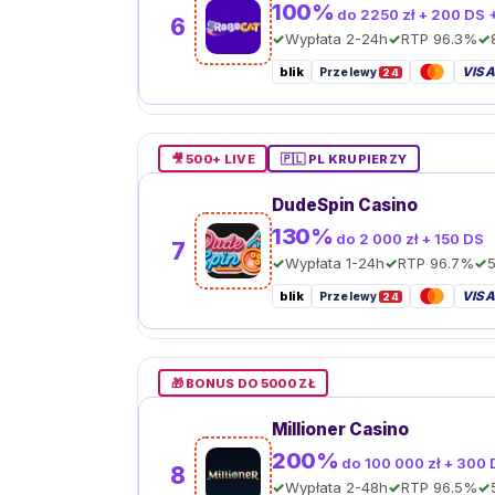
100%
do 2250 zł + 200 DS 
6
Wypłata 2-24h
RTP 96.3%
blik
VIS
Przelewy
24
🎥 500+ LIVE
🇵🇱 PL KRUPIERZY
DudeSpin Casino
130%
do 2 000 zł + 150 DS
7
Wypłata 1-24h
RTP 96.7%
blik
VIS
Przelewy
24
🎁 BONUS DO 5000 ZŁ
Millioner Casino
200%
dо 100 000 zł + 300 
8
Wypłata 2-48h
RTP 96.5%