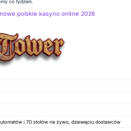
emy co tydzień.
nowe polskie kasyno online 2026
utomatów i 70 stołów na żywo, dziewięciu dostawców